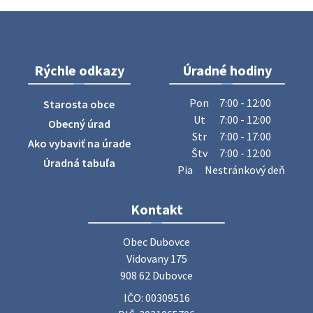
Na úradnej tabuli je nová výveska. https://dubovce.sk?
p=16556
28. júla 2026 10:49
Rýchle odkazy
Úradné hodiny
ZBER ŽELEZA
Obecný úrad oznamuje občanom, že v stredu 29. júla 2026
Pon
7:00 - 12:00
Starosta obce
sa v našej obci uskutoční zber železa. Pracovníci Obecného
Ut
7:00 - 12:00
Obecný úrad
úradu budú od 8.00 hod. prechádzať obcou a zbierať
Str
7:00 - 17:00
Ako vybaviť na úrade
železný odpad …
Štv
7:00 - 12:00
27. júla 2026 06:31
Úradná tabuľa
Pia
Nestránkový deň
Zájazd do Veľkého Medera
Kontakt
Základná organizácia Únie žien Slovenska Dubovce
srdečne pozýva svoje členky, ich rodinných príslušníkov aj
Obec Dubovce

priateľov na jednodňový zájazd na termálne kúpalisko
Vidovany 175

Veľký Meder, ktorý …
908 62 Dubovce
22. júla 2026 09:57
IČO: 00309516