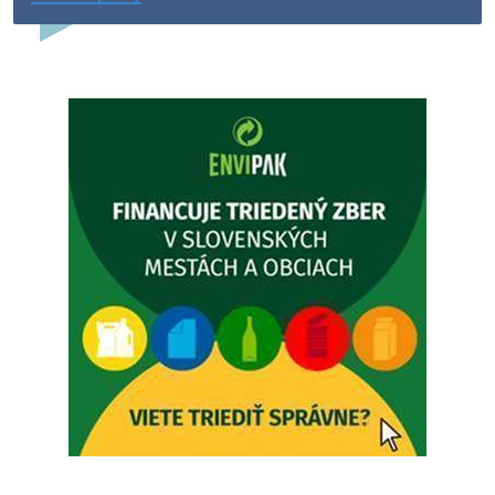
Dovolenka - MUDr. Marián Sivoň
Ambulancia pre dospelých - MUDr. Marián Sivoň
Popudinské Močidľany oznamuje, že od 19.8 - 28.8.2026
budeZATVORENÁ z dôvodu čerpania dovolenky. Akútne
prípady bude riešiť MUDr.Fisch…
5. augusta 2026 12:35
Zajtrajší zvoz odpadu
Vážený občan, zajtra 5. 8. sa bude zvážať komunálny odpad.
4. augusta 2026 15:30
Dnešný zvoz odpadu
Vážený občan, dnes 5. 8. sa zváža komunálny odpad.
5. augusta 2026 05:00
Oznámenie o uložení zásielky - Juraj Sloboda