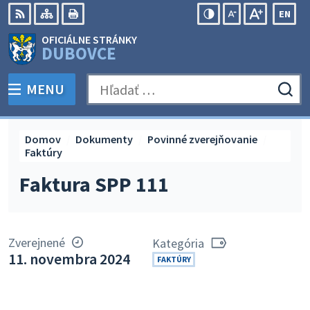
Preskočiť
EN
na
Swit
RSS
Mapa
Tlačiť
Zvýšiť
Zmenšiť
Zväčšiť
OFICIÁLNE STRÁNKY
obsah
lang
kontrast
veľkosť
veľkosť
DUBOVCE
to
písma
písma
Engli
MENU
PREPNÚŤ
Hľadať:
Odo
vyh
for
Domov
Dokumenty
Povinné zverejňovanie
Faktúry
Faktura SPP 111
Zverejnené
Kategória
11. novembra 2024
FAKTÚRY