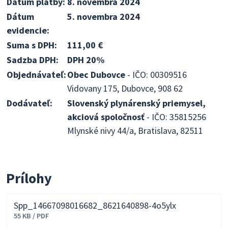
Dátum platby:
8. novembra 2024
Dátum
5. novembra 2024
evidencie:
Suma s DPH:
111,00 €
Sadzba DPH:
DPH 20%
Objednávateľ:
Obec Dubovce
- IČO: 00309516
Vidovany 175, Dubovce, 908 62
Dodávateľ:
Slovenský plynárenský priemysel,
akciová spoločnosť
- IČO: 35815256
Mlynské nivy 44/a, Bratislava, 82511
Prílohy
Spp_14667098016682_8621640898-4o5ylx
55 KB / PDF