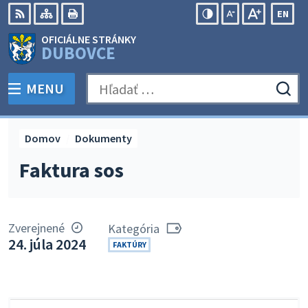
Preskočiť
EN
na
Swit
RSS
Mapa
Tlačiť
Zvýšiť
Zmenšiť
Zväčšiť
OFICIÁLNE STRÁNKY
obsah
lang
kontrast
veľkosť
veľkosť
DUBOVCE
to
písma
písma
Engli
MENU
PREPNÚŤ
Hľadať:
Odo
vyh
for
Domov
Dokumenty
Faktura sos
Zverejnené
Kategória
24. júla 2024
FAKTÚRY