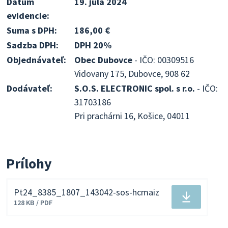
Dátum
19. júla 2024
evidencie:
Suma s DPH:
186,00 €
Sadzba DPH:
DPH 20%
Objednávateľ:
Obec Dubovce
- IČO: 00309516
Vidovany 175, Dubovce, 908 62
Dodávateľ:
S.O.S. ELECTRONIC spol. s r.o.
- IČO:
31703186
Pri prachárni 16, Košice, 04011
Prílohy
Pt24_8385_1807_143042-sos-hcmaiz
Stiahnuť
128 KB / PDF
súbor