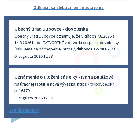
Odhlásiť sa alebo zmeniť nastavenia
Obecný úrad Dubovce - dovolenka
Obecný úrad Dubovce oznamuje, že v dňoch 7.8.2026 a
14.8.2026 bude ZATVORENÉ z dôvodu čerpania dovolenky.
Ďakujeme za pochopenie. https://dubovce.sk?p=16573
6. augusta 2026 12:53
Oznámenie o uložení zásielky - Ivana Balážová
Na úradnej tabuli je nová výveska. https://dubovce.sk?
p=16570
5. augusta 2026 12:38
Staršie správy
Dovolenka - MUDr. Marián Sivoň
Ambulancia pre dospelých - MUDr. Marián Sivoň
Popudinské Močidľany oznamuje, že od 19.8 - 28.8.2026