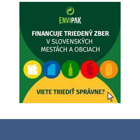
budeZATVORENÁ z dôvodu čerpania dovolenky. Akútne
prípady bude riešiť MUDr.Fisch…
5. augusta 2026 12:35
Zajtrajší zvoz odpadu
Vážený občan, zajtra 5. 8. sa bude zvážať komunálny odpad.
4. augusta 2026 15:30
Dnešný zvoz odpadu
Vážený občan, dnes 5. 8. sa zváža komunálny odpad.
5. augusta 2026 05:00
Oznámenie o uložení zásielky - Juraj Sloboda
Na úradnej tabuli je nová výveska. https://dubovce.sk?
p=16556
28. júla 2026 10:49