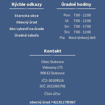
Rýchle odkazy
Úradné hodiny
ZBER ŽELEZA
Obecný úrad oznamuje občanom, že v stredu 29. júla 2026
Pon
7:00 - 12:00
Starosta obce
sa v našej obci uskutoční zber železa. Pracovníci Obecného
Ut
7:00 - 12:00
Obecný úrad
úradu budú od 8.00 hod. prechádzať obcou a zbierať
Str
7:00 - 17:00
Ako vybaviť na úrade
železný odpad …
Štv
7:00 - 12:00
27. júla 2026 06:31
Úradná tabuľa
Pia
Nestránkový deň
Zájazd do Veľkého Medera
Kontakt
Základná organizácia Únie žien Slovenska Dubovce
srdečne pozýva svoje členky, ich rodinných príslušníkov aj
Obec Dubovce

priateľov na jednodňový zájazd na termálne kúpalisko
Vidovany 175

Veľký Meder, ktorý …
908 62 Dubovce
22. júla 2026 09:57
IČO: 00309516
DIČ: 2021065706
Poradne komplexnej pomoci
Číslo účtu:
Poradne komplexnej pomoci ponúkajú bezplatné a
obecný úrad +421911795967
diskrétne komplexné odborné poradenstvo. Tím