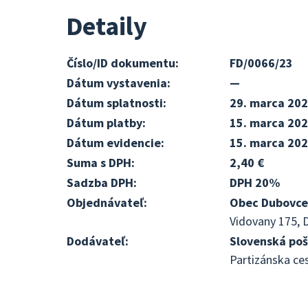
Detaily
Číslo/ID dokumentu:
FD/0066/23
Dátum vystavenia:
—
Dátum splatnosti:
29. marca 20
Dátum platby:
15. marca 20
Dátum evidencie:
15. marca 20
Suma s DPH:
2,40 €
Sadzba DPH:
DPH 20%
Objednávateľ:
Obec Dubovce
Vidovany 175, 
Dodávateľ:
Slovenská pošt
Partizánska ce