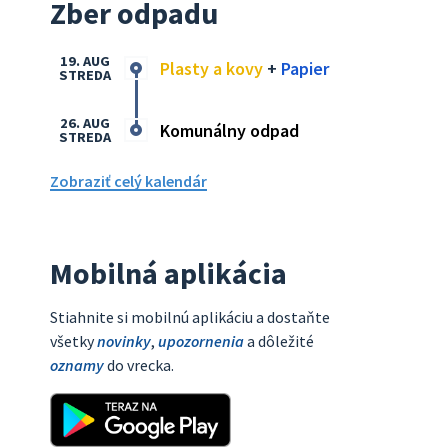
Zber odpadu
19. AUG
Plasty a kovy
+
Papier
STREDA
26. AUG
Komunálny odpad
STREDA
Zobraziť celý kalendár
Mobilná aplikácia
Stiahnite si mobilnú aplikáciu a dostaňte
všetky
novinky
,
upozornenia
a dôležité
oznamy
do vrecka.