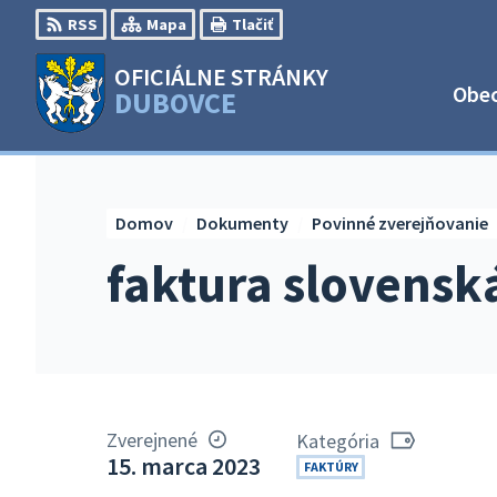
Preskočiť
RSS
Mapa
Tlačiť
na
obsah
OFICIÁLNE STRÁNKY
Obe
DUBOVCE
Domov
Dokumenty
Povinné zverejňovanie
faktura slovensk
Zverejnené
Kategória
15. marca 2023
FAKTÚRY