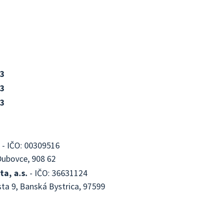
23
23
23
- IČO: 00309516
Dubovce, 908 62
a, a.s.
- IČO: 36631124
sta 9, Banská Bystrica, 97599