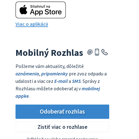
Viac o aplikácii
Mobilný Rozhlas
Pošleme vám aktuality, dôležité
oznámenia
,
pripomienky
pre zvoz odpadu a
udalosti a viac cez
E-mail
a
SMS
. Správy z
Rozhlasu môžete odoberať aj v
mobilnej
appke
.
Odoberať rozhlas
Zistiť viac o rozhlase
Odhlásiť sa alebo zmeniť nastavenia