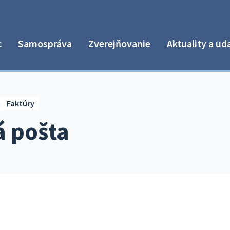
c
Samospráva
Zverejňovanie
Aktuality a ud
Faktúry
á pošta