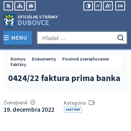
Preskočiť
EN
na
Swit
RSS
Mapa
Tlačiť
Zvýšiť
Zmenšiť
Zväčšiť
OFICIÁLNE STRÁNKY
obsah
lang
kontrast
veľkosť
veľkosť
DUBOVCE
to
písma
písma
Engli
MENU
PREPNÚŤ
Hľadať:
Odo
vyh
for
Domov
Dokumenty
Povinné zverejňovanie
Faktúry
0424/22 faktura prima banka
Zverejnené
Kategória
19. decembra 2022
FAKTÚRY