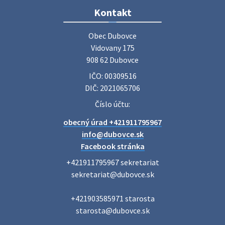
Zájazd do Veľkého Medera
Kontakt
Základná organizácia Únie žien Slovenska Dubovce
srdečne pozýva svoje členky, ich rodinných príslušníkov aj
Obec Dubovce

priateľov na jednodňový zájazd na termálne kúpalisko
Vidovany 175

Veľký Meder, ktorý …
908 62 Dubovce
22. júla 2026 09:57
IČO: 00309516
DIČ: 2021065706
Poradne komplexnej pomoci
Číslo účtu:
Poradne komplexnej pomoci ponúkajú bezplatné a
obecný úrad +421911795967
diskrétne komplexné odborné poradenstvo. Tím
odborníkov Vám pomôžte nájsť riešenie v piatich kľúčových
info@dubovce.sk
oblastiach: právo rodina a v…
Facebook stránka
22. júla 2026 07:34
+421911795967 sekretariat

sekretariat@dubovce.sk

Voľby do orgánov samosprávnych krajov 2026 -
+421903585971 starosta

inf…
starosta@dubovce.sk

Voľby do orgánov samosprávnych krajov 2026 V obci
Dubovce je utvorený 1 volebný okrsok. Sídlo volebnej