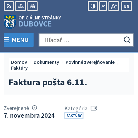
Preskočiť
EN
na
Swit
RSS
Mapa
Tlačiť
Zvýšiť
Zmenšiť
Zväčšiť
OFICIÁLNE STRÁNKY
obsah
lang
kontrast
veľkosť
veľkosť
DUBOVCE
to
písma
písma
Engli
MENU
PREPNÚŤ
Hľadať:
Odo
vyh
for
Domov
Dokumenty
Povinné zverejňovanie
Faktúry
Faktura pošta 6.11.
Zverejnené
Kategória
7. novembra 2024
FAKTÚRY