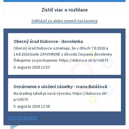
Zistiť viac o rozhlase
Odhlásiť sa alebo zmeniť nastavenia
Obecný úrad Dubovce - dovolenka
Obecný úrad Dubovce oznamuje, že v dňoch 7.8.2026 a
14.8.2026 bude ZATVORENÉ z dôvodu čerpania dovolenky.
Ďakujeme za pochopenie. https://dubovce.sk?p=16573
6. augusta 2026 12:53
Oznámenie o uložení zásielky - Ivana Balážová
Na úradnej tabuli je nová výveska. https://dubovce.sk?
p=16570
5. augusta 2026 12:38
Staršie správy
Dovolenka - MUDr. Marián Sivoň