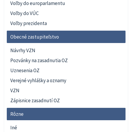
Voľby do europarlamentu
Voľby do VÚC
Voľby prezidenta
Obecné zastupiteľstvo
Návrhy VZN
Pozvánky na zasadnutia OZ
Uznesenia OZ
Verejné vyhlášky a oznamy
VZN
Zápisnice zasadnutí OZ
Rôzne
Iné