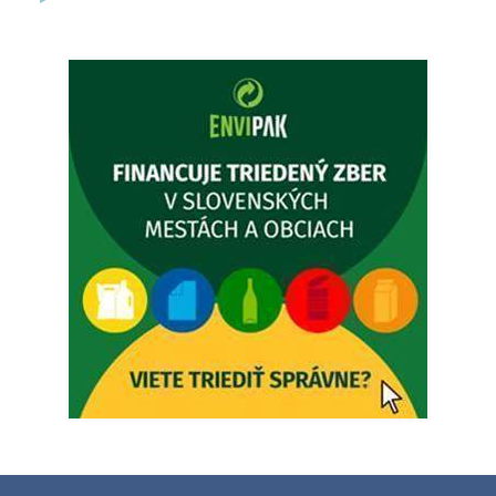
Ambulancia pre dospelých - MUDr. Marián Sivoň
Popudinské Močidľany oznamuje, že od 19.8 - 28.8.2026
budeZATVORENÁ z dôvodu čerpania dovolenky. Akútne
prípady bude riešiť MUDr.Fisch…
5. augusta 2026 12:35
Zajtrajší zvoz odpadu
Vážený občan, zajtra 5. 8. sa bude zvážať komunálny odpad.
4. augusta 2026 15:30
Dnešný zvoz odpadu
Vážený občan, dnes 5. 8. sa zváža komunálny odpad.
5. augusta 2026 05:00
Oznámenie o uložení zásielky - Juraj Sloboda
Na úradnej tabuli je nová výveska. https://dubovce.sk?
p=16556