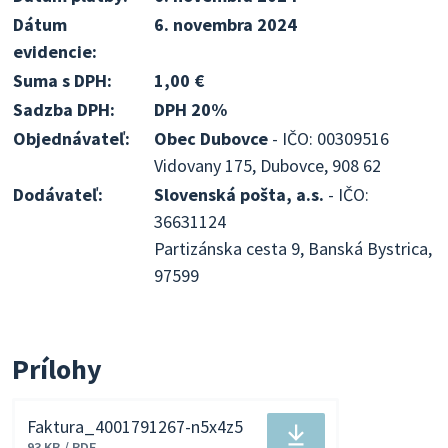
Dátum
6. novembra 2024
evidencie:
Suma s DPH:
1,00 €
Sadzba DPH:
DPH 20%
Objednávateľ:
Obec Dubovce
- IČO: 00309516
Vidovany 175, Dubovce, 908 62
Dodávateľ:
Slovenská pošta, a.s.
- IČO:
36631124
Partizánska cesta 9, Banská Bystrica,
97599
Prílohy
Faktura_4001791267-n5x4z5
Stiahnuť
93 KB / PDF