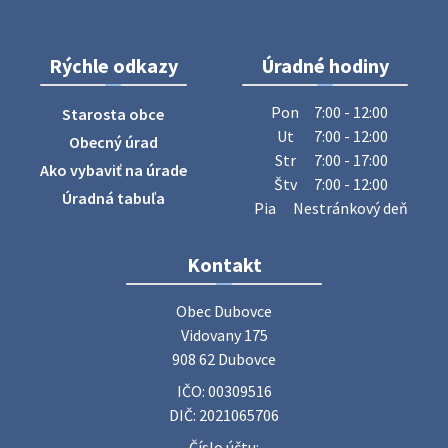
28. júla 2026 10:49
Rýchle odkazy
Úradné hodiny
ZBER ŽELEZA
Obecný úrad oznamuje občanom, že v stredu 29. júla 2026
Pon
7:00 - 12:00
Starosta obce
sa v našej obci uskutoční zber železa. Pracovníci Obecného
Ut
7:00 - 12:00
Obecný úrad
úradu budú od 8.00 hod. prechádzať obcou a zbierať
Str
7:00 - 17:00
Ako vybaviť na úrade
železný odpad …
Štv
7:00 - 12:00
27. júla 2026 06:31
Úradná tabuľa
Pia
Nestránkový deň
Zájazd do Veľkého Medera
Kontakt
Základná organizácia Únie žien Slovenska Dubovce
srdečne pozýva svoje členky, ich rodinných príslušníkov aj
Obec Dubovce

priateľov na jednodňový zájazd na termálne kúpalisko
Vidovany 175

Veľký Meder, ktorý …
908 62 Dubovce
22. júla 2026 09:57
IČO: 00309516
DIČ: 2021065706
Poradne komplexnej pomoci
Číslo účtu: