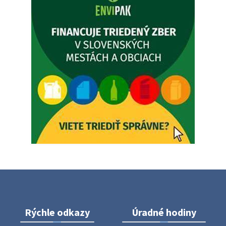
5. augusta 2026 12:35
Zajtrajší zvoz odpadu
Vážený občan, zajtra 5. 8. sa bude zvážať komunálny odpad.
4. augusta 2026 15:30
Dnešný zvoz odpadu
Vážený občan, dnes 5. 8. sa zváža komunálny odpad.
5. augusta 2026 05:00
Oznámenie o uložení zásielky - Juraj Sloboda
Na úradnej tabuli je nová výveska. https://dubovce.sk?
p=16556
28. júla 2026 10:49
Rýchle odkazy
Úradné hodiny
ZBER ŽELEZA