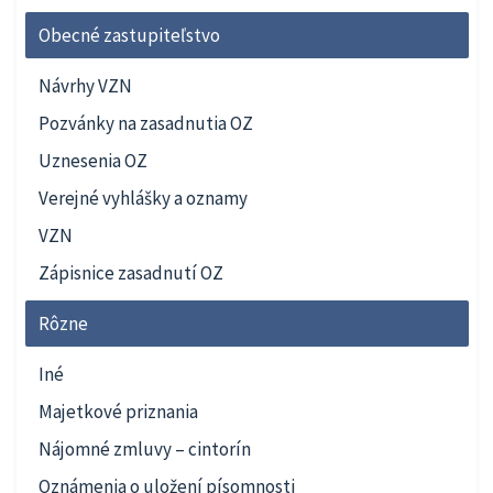
Obecné zastupiteľstvo
Návrhy VZN
Pozvánky na zasadnutia OZ
Uznesenia OZ
Verejné vyhlášky a oznamy
VZN
Zápisnice zasadnutí OZ
Rôzne
Iné
Majetkové priznania
Nájomné zmluvy – cintorín
Oznámenia o uložení písomnosti