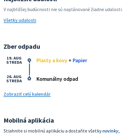
V najbližšej budúcnosti nie sú naplánované žiadne udalosti.
Všetky udalosti
Zber odpadu
19. AUG
Plasty a kovy
+
Papier
STREDA
26. AUG
Komunálny odpad
STREDA
Zobraziť celý kalendár
Mobilná aplikácia
Stiahnite si mobilnú aplikáciu a dostaňte všetky
novinky
,