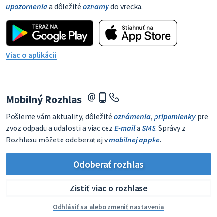
upozornenia
a dôležité
oznamy
do vrecka.
Viac o aplikácii
Mobilný Rozhlas
Pošleme vám aktuality, dôležité
oznámenia
,
pripomienky
pre
zvoz odpadu a udalosti a viac cez
E-mail
a
SMS
. Správy z
Rozhlasu môžete odoberať aj v
mobilnej appke
.
Odoberať rozhlas
Zistiť viac o rozhlase
Odhlásiť sa alebo zmeniť nastavenia