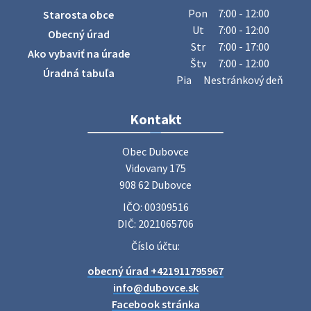
Obecný úrad oznamuje občanom, že v stredu 29. júla 2026
Pon
7:00 - 12:00
Starosta obce
sa v našej obci uskutoční zber železa. Pracovníci Obecného
Ut
7:00 - 12:00
Obecný úrad
úradu budú od 8.00 hod. prechádzať obcou a zbierať
Str
7:00 - 17:00
Ako vybaviť na úrade
železný odpad …
Štv
7:00 - 12:00
27. júla 2026 06:31
Úradná tabuľa
Pia
Nestránkový deň
Zájazd do Veľkého Medera
Kontakt
Základná organizácia Únie žien Slovenska Dubovce
srdečne pozýva svoje členky, ich rodinných príslušníkov aj
Obec Dubovce

priateľov na jednodňový zájazd na termálne kúpalisko
Vidovany 175

Veľký Meder, ktorý …
908 62 Dubovce
22. júla 2026 09:57
IČO: 00309516
DIČ: 2021065706
Poradne komplexnej pomoci
Číslo účtu:
Poradne komplexnej pomoci ponúkajú bezplatné a
obecný úrad +421911795967
diskrétne komplexné odborné poradenstvo. Tím
odborníkov Vám pomôžte nájsť riešenie v piatich kľúčových
info@dubovce.sk
oblastiach: právo rodina a v…
Facebook stránka