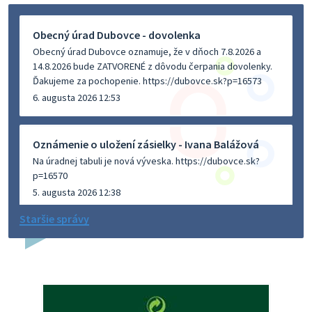
Obecný úrad Dubovce - dovolenka
Obecný úrad Dubovce oznamuje, že v dňoch 7.8.2026 a
14.8.2026 bude ZATVORENÉ z dôvodu čerpania dovolenky.
Ďakujeme za pochopenie. https://dubovce.sk?p=16573
6. augusta 2026 12:53
Oznámenie o uložení zásielky - Ivana Balážová
Na úradnej tabuli je nová výveska. https://dubovce.sk?
p=16570
5. augusta 2026 12:38
Staršie správy
Dovolenka - MUDr. Marián Sivoň
Ambulancia pre dospelých - MUDr. Marián Sivoň
Popudinské Močidľany oznamuje, že od 19.8 - 28.8.2026
budeZATVORENÁ z dôvodu čerpania dovolenky. Akútne
prípady bude riešiť MUDr.Fisch…