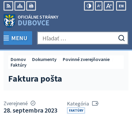
Preskočiť
EN
na
Swit
RSS
Mapa
Tlačiť
Zvýšiť
Zmenšiť
Zväčšiť
OFICIÁLNE STRÁNKY
obsah
lang
kontrast
veľkosť
veľkosť
DUBOVCE
to
písma
písma
Engli
MENU
PREPNÚŤ
Hľadať:
Odo
vyh
for
Domov
Dokumenty
Povinné zverejňovanie
Faktúry
Faktura pošta
Zverejnené
Kategória
28. septembra 2023
FAKTÚRY