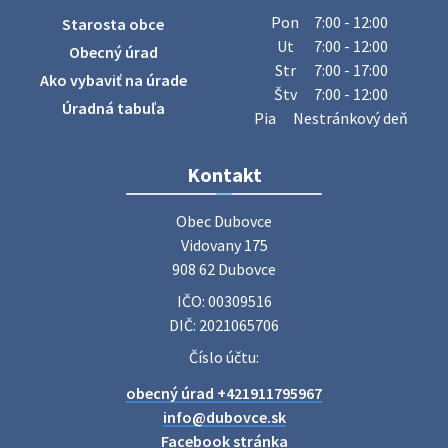
Obecný úrad oznamuje občanom, že v stredu 29. júla 2026
Pon
7:00 - 12:00
Starosta obce
sa v našej obci uskutoční zber železa. Pracovníci Obecného
Ut
7:00 - 12:00
Obecný úrad
úradu budú od 8.00 hod. prechádzať obcou a zbierať
Str
7:00 - 17:00
Ako vybaviť na úrade
železný odpad …
Štv
7:00 - 12:00
27. júla 2026 06:31
Úradná tabuľa
Pia
Nestránkový deň
Zájazd do Veľkého Medera
Kontakt
Základná organizácia Únie žien Slovenska Dubovce
srdečne pozýva svoje členky, ich rodinných príslušníkov aj
Obec Dubovce

priateľov na jednodňový zájazd na termálne kúpalisko
Vidovany 175

Veľký Meder, ktorý …
908 62 Dubovce
22. júla 2026 09:57
IČO: 00309516
DIČ: 2021065706
Poradne komplexnej pomoci
Číslo účtu:
Poradne komplexnej pomoci ponúkajú bezplatné a
obecný úrad +421911795967
diskrétne komplexné odborné poradenstvo. Tím
odborníkov Vám pomôžte nájsť riešenie v piatich kľúčových
info@dubovce.sk
oblastiach: právo rodina a v…
Facebook stránka