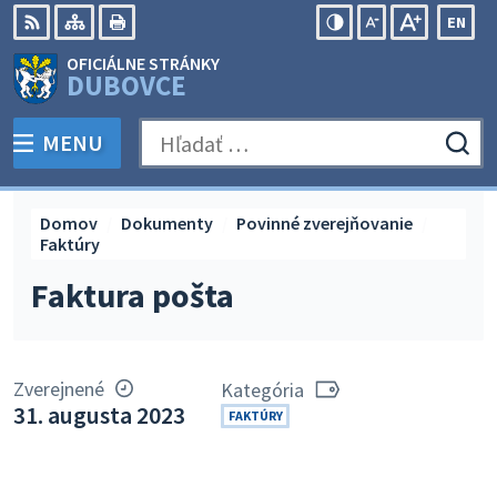
Preskočiť
EN
na
Swit
RSS
Mapa
Tlačiť
Zvýšiť
Zmenšiť
Zväčšiť
OFICIÁLNE STRÁNKY
obsah
lang
kontrast
veľkosť
veľkosť
DUBOVCE
to
písma
písma
Engli
MENU
PREPNÚŤ
Hľadať:
Odo
vyh
for
Domov
Dokumenty
Povinné zverejňovanie
Faktúry
Faktura pošta
Zverejnené
Kategória
31. augusta 2023
FAKTÚRY