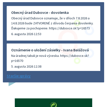
Obecný úrad Dubovce - dovolenka
Obecný úrad Dubovce oznamuje, že v dňoch 7.8.2026 a
14.8.2026 bude ZATVORENÉ z dôvodu čerpania dovolenky.
Ďakujeme za pochopenie. https://dubovce.sk?p=16573
6. augusta 2026 12:53
Oznámenie o uložení zásielky - Ivana Balážová
Na úradnej tabuli je nová výveska. https://dubovce.sk?
p=16570
5. augusta 2026 12:38
Staršie správy
Dovolenka - MUDr. Marián Sivoň
Ambulancia pre dospelých - MUDr. Marián Sivoň
Popudinské Močidľany oznamuje, že od 19.8 - 28.8.2026
budeZATVORENÁ z dôvodu čerpania dovolenky. Akútne
prípady bude riešiť MUDr.Fisch…