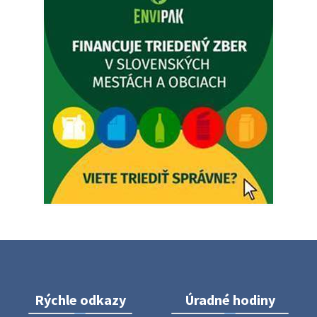
5. augusta 2026 12:35
Zajtrajší zvoz odpadu
Vážený občan, zajtra 5. 8. sa bude zvážať komunálny odpad.
4. augusta 2026 15:30
Dnešný zvoz odpadu
Vážený občan, dnes 5. 8. sa zváža komunálny odpad.
5. augusta 2026 05:00
Oznámenie o uložení zásielky - Juraj Sloboda
Na úradnej tabuli je nová výveska. https://dubovce.sk?
p=16556
28. júla 2026 10:49
Rýchle odkazy
Úradné hodiny
ZBER ŽELEZA