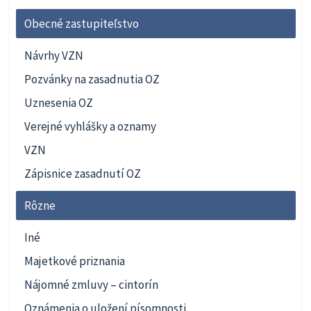
Obecné zastupiteľstvo
Návrhy VZN
Pozvánky na zasadnutia OZ
Uznesenia OZ
Verejné vyhlášky a oznamy
VZN
Zápisnice zasadnutí OZ
Rôzne
Iné
Majetkové priznania
Nájomné zmluvy – cintorín
Oznámenia o uložení písomnosti