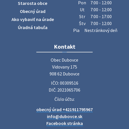
Obecný úrad oznamuje občanom, že v stredu 29. júla 2026
Pon
7:00 - 12:00
Starosta obce
sa v našej obci uskutoční zber železa. Pracovníci Obecného
Ut
7:00 - 12:00
Obecný úrad
úradu budú od 8.00 hod. prechádzať obcou a zbierať
Str
7:00 - 17:00
Ako vybaviť na úrade
železný odpad …
Štv
7:00 - 12:00
27. júla 2026 06:31
Úradná tabuľa
Pia
Nestránkový deň
Zájazd do Veľkého Medera
Kontakt
Základná organizácia Únie žien Slovenska Dubovce
srdečne pozýva svoje členky, ich rodinných príslušníkov aj
Obec Dubovce

priateľov na jednodňový zájazd na termálne kúpalisko
Vidovany 175

Veľký Meder, ktorý …
908 62 Dubovce
22. júla 2026 09:57
IČO: 00309516
DIČ: 2021065706
Poradne komplexnej pomoci
Číslo účtu:
Poradne komplexnej pomoci ponúkajú bezplatné a
obecný úrad +421911795967
diskrétne komplexné odborné poradenstvo. Tím
odborníkov Vám pomôžte nájsť riešenie v piatich kľúčových
info@dubovce.sk
oblastiach: právo rodina a v…
Facebook stránka
22. júla 2026 07:34