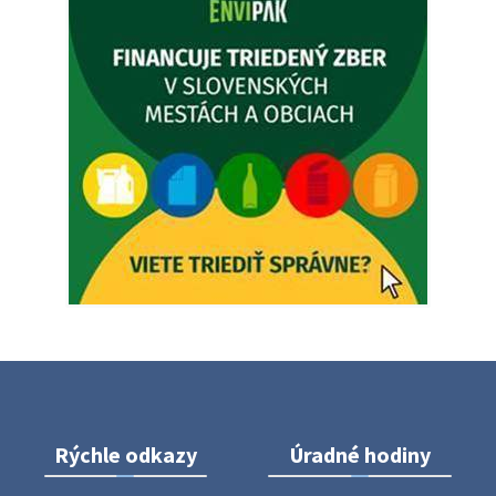
Zajtrajší zvoz odpadu
Vážený občan, zajtra 5. 8. sa bude zvážať komunálny odpad.
4. augusta 2026 15:30
Dnešný zvoz odpadu
Vážený občan, dnes 5. 8. sa zváža komunálny odpad.
5. augusta 2026 05:00
Oznámenie o uložení zásielky - Juraj Sloboda
Na úradnej tabuli je nová výveska. https://dubovce.sk?
p=16556
28. júla 2026 10:49
Rýchle odkazy
Úradné hodiny
ZBER ŽELEZA