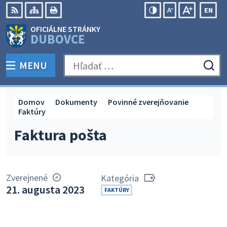
Preskočiť
EN
na
Swit
RSS
Mapa
Tlačiť
Zvýšiť
Zmenšiť
Zväčšiť
OFICIÁLNE STRÁNKY
obsah
lang
kontrast
veľkosť
veľkosť
DUBOVCE
to
písma
písma
Engli
MENU
PREPNÚŤ
Hľadať:
Odo
vyh
for
Domov
Dokumenty
Povinné zverejňovanie
Faktúry
Faktura pošta
Zverejnené
Kategória
21. augusta 2023
FAKTÚRY