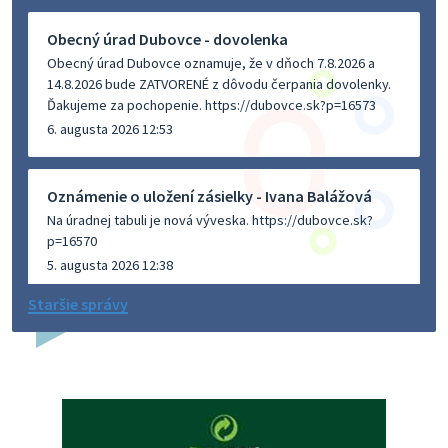
Obecný úrad Dubovce - dovolenka
Obecný úrad Dubovce oznamuje, že v dňoch 7.8.2026 a
14.8.2026 bude ZATVORENÉ z dôvodu čerpania dovolenky.
Ďakujeme za pochopenie. https://dubovce.sk?p=16573
6. augusta 2026 12:53
Oznámenie o uložení zásielky - Ivana Balážová
Na úradnej tabuli je nová výveska. https://dubovce.sk?
p=16570
5. augusta 2026 12:38
Staršie správy
Dovolenka - MUDr. Marián Sivoň
Ambulancia pre dospelých - MUDr. Marián Sivoň
Popudinské Močidľany oznamuje, že od 19.8 - 28.8.2026
budeZATVORENÁ z dôvodu čerpania dovolenky. Akútne
prípady bude riešiť MUDr.Fisch…
5. augusta 2026 12:35