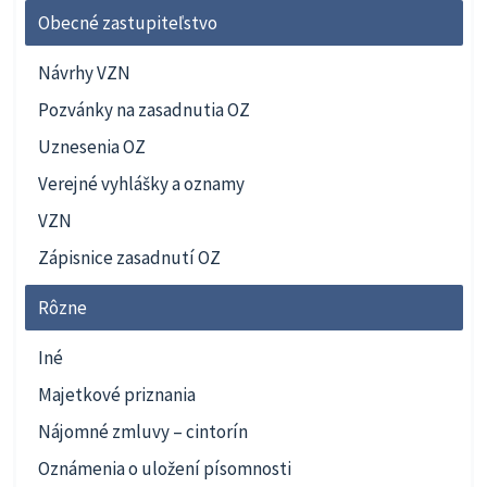
Obecné zastupiteľstvo
Návrhy VZN
Pozvánky na zasadnutia OZ
Uznesenia OZ
Verejné vyhlášky a oznamy
VZN
Zápisnice zasadnutí OZ
Rôzne
Iné
Majetkové priznania
Nájomné zmluvy – cintorín
Oznámenia o uložení písomnosti