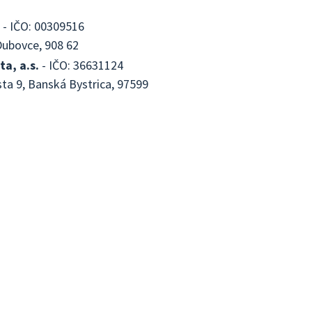
- IČO: 00309516
Dubovce, 908 62
a, a.s.
- IČO: 36631124
sta 9, Banská Bystrica, 97599