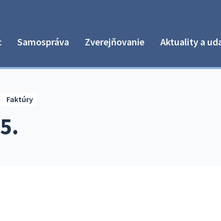
c
Samospráva
Zverejňovanie
Aktuality a ud
Faktúry
5.