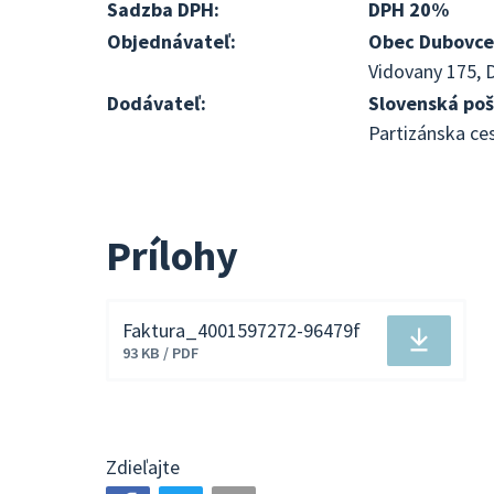
Sadzba DPH:
DPH 20%
Objednávateľ:
Obec Dubovce
Vidovany 175, 
Dodávateľ:
Slovenská pošt
Partizánska ce
Prílohy
Faktura_4001597272-96479f
Stiahnuť
93 KB / PDF
súbor
Zdieľajte