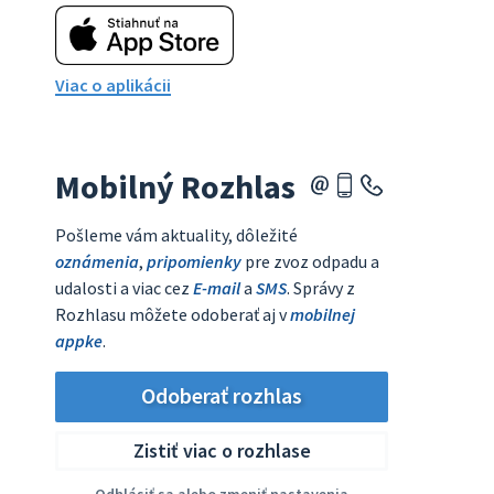
Viac o aplikácii
Mobilný Rozhlas
Pošleme vám aktuality, dôležité
oznámenia
,
pripomienky
pre zvoz odpadu a
udalosti a viac cez
E-mail
a
SMS
. Správy z
Rozhlasu môžete odoberať aj v
mobilnej
appke
.
Odoberať rozhlas
Zistiť viac o rozhlase
Odhlásiť sa alebo zmeniť nastavenia