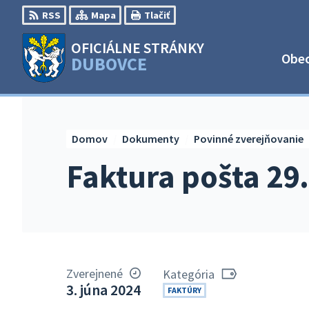
Preskočiť
RSS
Mapa
Tlačiť
na
obsah
OFICIÁLNE STRÁNKY
Obe
DUBOVCE
Domov
Dokumenty
Povinné zverejňovanie
Faktura pošta 29.
Zverejnené
Kategória
3. júna 2024
FAKTÚRY