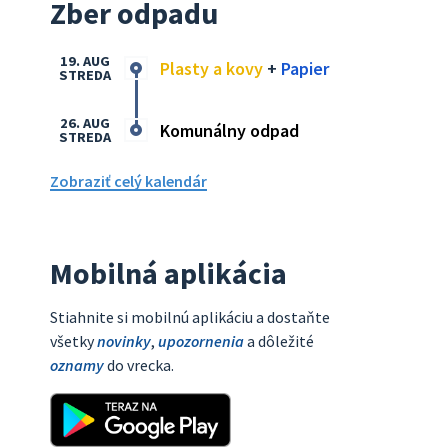
Zber odpadu
19. AUG
Plasty a kovy
+
Papier
STREDA
26. AUG
Komunálny odpad
STREDA
Zobraziť celý kalendár
Mobilná aplikácia
Stiahnite si mobilnú aplikáciu a dostaňte
všetky
novinky
,
upozornenia
a dôležité
oznamy
do vrecka.