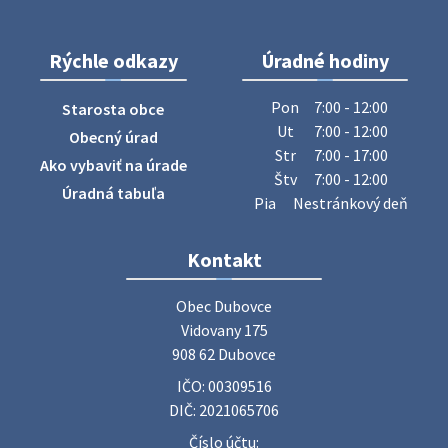
28. júla 2026 10:49
Rýchle odkazy
Úradné hodiny
ZBER ŽELEZA
Obecný úrad oznamuje občanom, že v stredu 29. júla 2026
Pon
7:00 - 12:00
Starosta obce
sa v našej obci uskutoční zber železa. Pracovníci Obecného
Ut
7:00 - 12:00
Obecný úrad
úradu budú od 8.00 hod. prechádzať obcou a zbierať
Str
7:00 - 17:00
Ako vybaviť na úrade
železný odpad …
Štv
7:00 - 12:00
27. júla 2026 06:31
Úradná tabuľa
Pia
Nestránkový deň
Zájazd do Veľkého Medera
Kontakt
Základná organizácia Únie žien Slovenska Dubovce
srdečne pozýva svoje členky, ich rodinných príslušníkov aj
Obec Dubovce

priateľov na jednodňový zájazd na termálne kúpalisko
Vidovany 175

Veľký Meder, ktorý …
908 62 Dubovce
22. júla 2026 09:57
IČO: 00309516
DIČ: 2021065706
Poradne komplexnej pomoci
Číslo účtu: