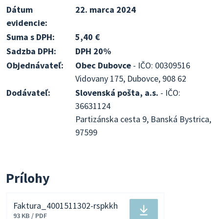
Dátum
22. marca 2024
evidencie:
Suma s DPH:
5,40 €
Sadzba DPH:
DPH 20%
Objednávateľ:
Obec Dubovce
- IČO: 00309516
Vidovany 175, Dubovce, 908 62
Dodávateľ:
Slovenská pošta, a.s.
- IČO:
36631124
Partizánska cesta 9, Banská Bystrica,
97599
Prílohy
Faktura_4001511302-rspkkh
Stiahnuť
93 KB / PDF