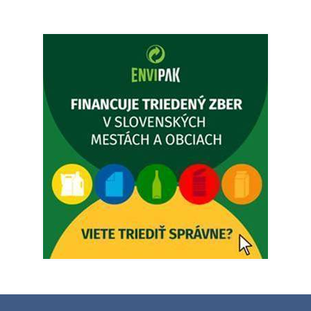
Ambulancia pre dospelých - MUDr. Marián Sivoň
Popudinské Močidľany oznamuje, že od 19.8 - 28.8.2026
budeZATVORENÁ z dôvodu čerpania dovolenky. Akútne
prípady bude riešiť MUDr.Fisch…
5. augusta 2026 12:35
Zajtrajší zvoz odpadu
Vážený občan, zajtra 5. 8. sa bude zvážať komunálny odpad.
4. augusta 2026 15:30
Dnešný zvoz odpadu
Vážený občan, dnes 5. 8. sa zváža komunálny odpad.
5. augusta 2026 05:00
Oznámenie o uložení zásielky - Juraj Sloboda
Na úradnej tabuli je nová výveska. https://dubovce.sk?
p=16556