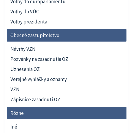
Voľby do europarlamentu
Voľby do VÚC
Voľby prezidenta
Obecné zastupiteľstvo
Návrhy VZN
Pozvánky na zasadnutia OZ
Uznesenia OZ
Verejné vyhlášky a oznamy
VZN
Zápisnice zasadnutí OZ
Rôzne
Iné