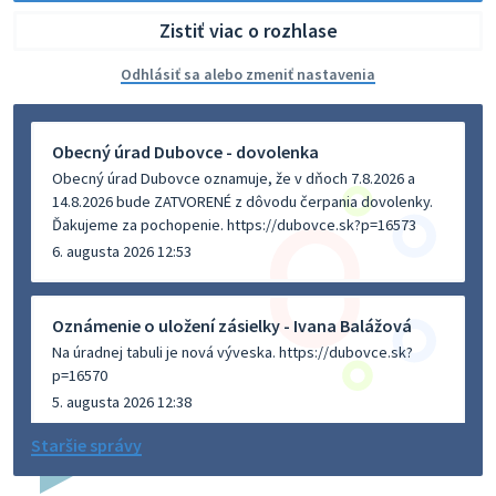
Zistiť viac o rozhlase
Odhlásiť sa alebo zmeniť nastavenia
Obecný úrad Dubovce - dovolenka
Obecný úrad Dubovce oznamuje, že v dňoch 7.8.2026 a
14.8.2026 bude ZATVORENÉ z dôvodu čerpania dovolenky.
Ďakujeme za pochopenie. https://dubovce.sk?p=16573
6. augusta 2026 12:53
Oznámenie o uložení zásielky - Ivana Balážová
Na úradnej tabuli je nová výveska. https://dubovce.sk?
p=16570
5. augusta 2026 12:38
Staršie správy
Dovolenka - MUDr. Marián Sivoň