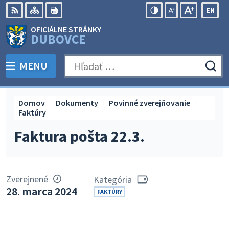
Preskočiť
EN
na
Swit
RSS
Mapa
Tlačiť
Zvýšiť
Zmenšiť
Zväčšiť
OFICIÁLNE STRÁNKY
obsah
lang
kontrast
veľkosť
veľkosť
DUBOVCE
to
písma
písma
Engli
MENU
PREPNÚŤ
Hľadať:
Odo
vyh
for
Domov
Dokumenty
Povinné zverejňovanie
Faktúry
Faktura pošta 22.3.
Zverejnené
Kategória
28. marca 2024
FAKTÚRY