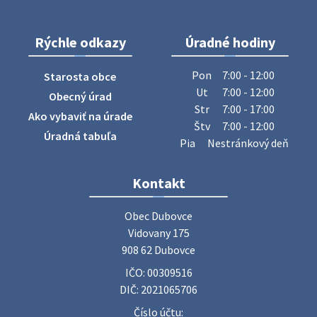
28. júla 2026 10:49
Rýchle odkazy
Úradné hodiny
ZBER ŽELEZA
Obecný úrad oznamuje občanom, že v stredu 29. júla 2026
Pon
7:00 - 12:00
Starosta obce
sa v našej obci uskutoční zber železa. Pracovníci Obecného
Ut
7:00 - 12:00
Obecný úrad
úradu budú od 8.00 hod. prechádzať obcou a zbierať
Str
7:00 - 17:00
Ako vybaviť na úrade
železný odpad …
Štv
7:00 - 12:00
27. júla 2026 06:31
Úradná tabuľa
Pia
Nestránkový deň
Zájazd do Veľkého Medera
Kontakt
Základná organizácia Únie žien Slovenska Dubovce
srdečne pozýva svoje členky, ich rodinných príslušníkov aj
Obec Dubovce

priateľov na jednodňový zájazd na termálne kúpalisko
Vidovany 175

Veľký Meder, ktorý …
908 62 Dubovce
22. júla 2026 09:57
IČO: 00309516
DIČ: 2021065706
Poradne komplexnej pomoci
Číslo účtu: