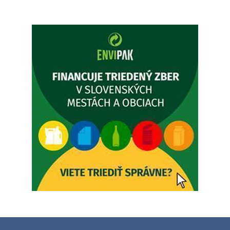
Ambulancia pre dospelých - MUDr. Marián Sivoň
Popudinské Močidľany oznamuje, že od 19.8 - 28.8.2026
budeZATVORENÁ z dôvodu čerpania dovolenky. Akútne
prípady bude riešiť MUDr.Fisch…
5. augusta 2026 12:35
Zajtrajší zvoz odpadu
Vážený občan, zajtra 5. 8. sa bude zvážať komunálny odpad.
4. augusta 2026 15:30
Dnešný zvoz odpadu
Vážený občan, dnes 5. 8. sa zváža komunálny odpad.
5. augusta 2026 05:00
Oznámenie o uložení zásielky - Juraj Sloboda
Na úradnej tabuli je nová výveska. https://dubovce.sk?
p=16556