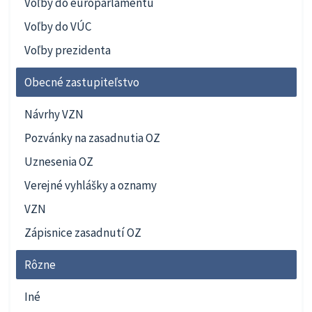
Voľby do europarlamentu
Voľby do VÚC
Voľby prezidenta
Obecné zastupiteľstvo
Návrhy VZN
Pozvánky na zasadnutia OZ
Uznesenia OZ
Verejné vyhlášky a oznamy
VZN
Zápisnice zasadnutí OZ
Rôzne
Iné