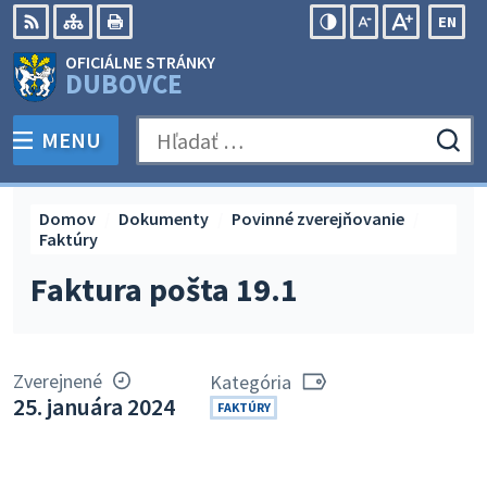
Preskočiť
EN
na
Swit
RSS
Mapa
Tlačiť
Zvýšiť
Zmenšiť
Zväčšiť
OFICIÁLNE STRÁNKY
obsah
lang
kontrast
veľkosť
veľkosť
DUBOVCE
to
písma
písma
Engli
MENU
PREPNÚŤ
Hľadať:
Odo
vyh
for
Domov
Dokumenty
Povinné zverejňovanie
Faktúry
Faktura pošta 19.1
Zverejnené
Kategória
25. januára 2024
FAKTÚRY