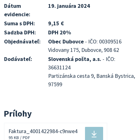
Dátum
19. januára 2024
evidencie:
Suma s DPH:
9,15 €
Sadzba DPH:
DPH 20%
Objednávateľ:
Obec Dubovce
- IČO: 00309516
Vidovany 175, Dubovce, 908 62
Dodávateľ:
Slovenská pošta, a.s.
- IČO:
36631124
Partizánska cesta 9, Banská Bystrica,
97599
Prílohy
Faktura_4001422984-c9nwe4
Stiahnuť
95 KB / PDF