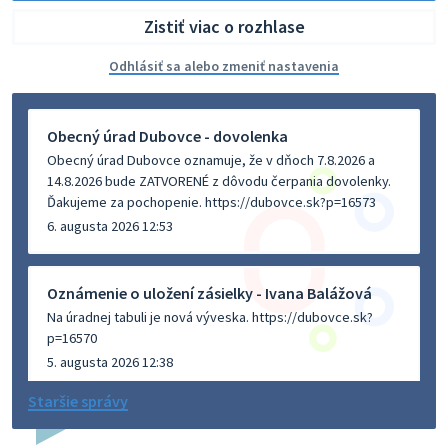
Zistiť viac o rozhlase
Odhlásiť sa alebo zmeniť nastavenia
Obecný úrad Dubovce - dovolenka
Obecný úrad Dubovce oznamuje, že v dňoch 7.8.2026 a
14.8.2026 bude ZATVORENÉ z dôvodu čerpania dovolenky.
Ďakujeme za pochopenie. https://dubovce.sk?p=16573
6. augusta 2026 12:53
Oznámenie o uložení zásielky - Ivana Balážová
Na úradnej tabuli je nová výveska. https://dubovce.sk?
p=16570
5. augusta 2026 12:38
Staršie správy
Dovolenka - MUDr. Marián Sivoň