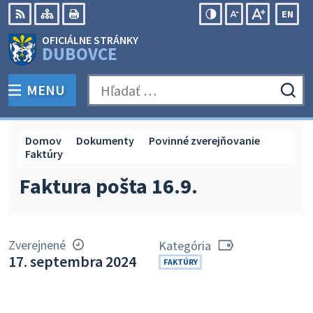
Preskočiť
EN
na
Swit
RSS
Mapa
Tlačiť
Zvýšiť
Zmenšiť
Zväčšiť
OFICIÁLNE STRÁNKY
obsah
lang
kontrast
veľkosť
veľkosť
DUBOVCE
to
písma
písma
Engli
MENU
PREPNÚŤ
Hľadať:
Odo
vyh
for
Domov
Dokumenty
Povinné zverejňovanie
Faktúry
Faktura pošta 16.9.
Zverejnené
Kategória
17. septembra 2024
FAKTÚRY