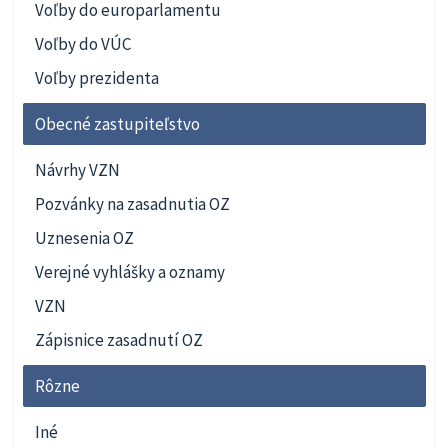
Voľby do europarlamentu
Voľby do VÚC
Voľby prezidenta
Obecné zastupiteľstvo
Návrhy VZN
Pozvánky na zasadnutia OZ
Uznesenia OZ
Verejné vyhlášky a oznamy
VZN
Zápisnice zasadnutí OZ
Rôzne
Iné