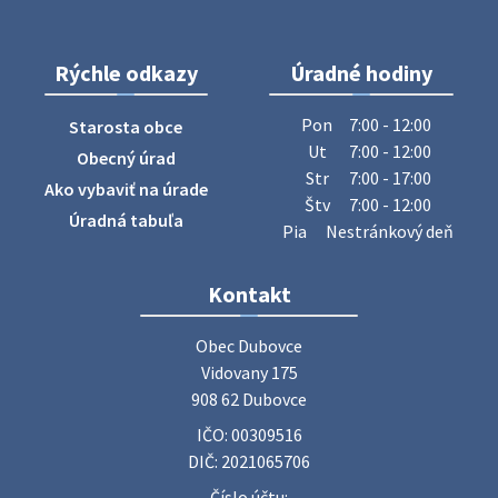
28. júla 2026 10:49
Rýchle odkazy
Úradné hodiny
ZBER ŽELEZA
Obecný úrad oznamuje občanom, že v stredu 29. júla 2026
Pon
7:00 - 12:00
Starosta obce
sa v našej obci uskutoční zber železa. Pracovníci Obecného
Ut
7:00 - 12:00
Obecný úrad
úradu budú od 8.00 hod. prechádzať obcou a zbierať
Str
7:00 - 17:00
Ako vybaviť na úrade
železný odpad …
Štv
7:00 - 12:00
27. júla 2026 06:31
Úradná tabuľa
Pia
Nestránkový deň
Zájazd do Veľkého Medera
Kontakt
Základná organizácia Únie žien Slovenska Dubovce
srdečne pozýva svoje členky, ich rodinných príslušníkov aj
Obec Dubovce

priateľov na jednodňový zájazd na termálne kúpalisko
Vidovany 175

Veľký Meder, ktorý …
908 62 Dubovce
22. júla 2026 09:57
IČO: 00309516
DIČ: 2021065706
Poradne komplexnej pomoci
Číslo účtu: