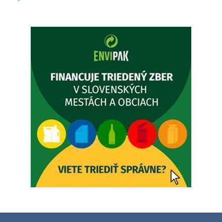
Ambulancia pre dospelých - MUDr. Marián Sivoň
Popudinské Močidľany oznamuje, že od 19.8 - 28.8.2026
budeZATVORENÁ z dôvodu čerpania dovolenky. Akútne
prípady bude riešiť MUDr.Fisch…
5. augusta 2026 12:35
Zajtrajší zvoz odpadu
Vážený občan, zajtra 5. 8. sa bude zvážať komunálny odpad.
4. augusta 2026 15:30
Dnešný zvoz odpadu
Vážený občan, dnes 5. 8. sa zváža komunálny odpad.
5. augusta 2026 05:00
Oznámenie o uložení zásielky - Juraj Sloboda
Na úradnej tabuli je nová výveska. https://dubovce.sk?
p=16556