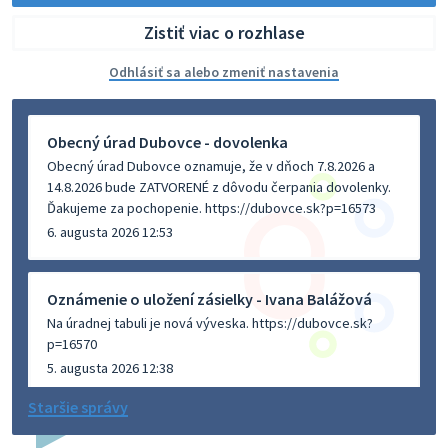
Zistiť viac o rozhlase
Odhlásiť sa alebo zmeniť nastavenia
Obecný úrad Dubovce - dovolenka
Obecný úrad Dubovce oznamuje, že v dňoch 7.8.2026 a
14.8.2026 bude ZATVORENÉ z dôvodu čerpania dovolenky.
Ďakujeme za pochopenie. https://dubovce.sk?p=16573
6. augusta 2026 12:53
Oznámenie o uložení zásielky - Ivana Balážová
Na úradnej tabuli je nová výveska. https://dubovce.sk?
p=16570
5. augusta 2026 12:38
Staršie správy
Dovolenka - MUDr. Marián Sivoň