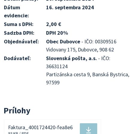
Dátum
16. septembra 2024
evidencie:
Suma s DPH:
2,00 €
Sadzba DPH:
DPH 20%
Objednávateľ:
Obec Dubovce
- IČO: 00309516
Vidovany 175, Dubovce, 908 62
Dodávateľ:
Slovenská pošta, a.s.
- IČO:
36631124
Partizánska cesta 9, Banská Bystrica,
97599
Prílohy
Faktura_4001724420-fea8e6
Stiahnuť
93 KB / PDF