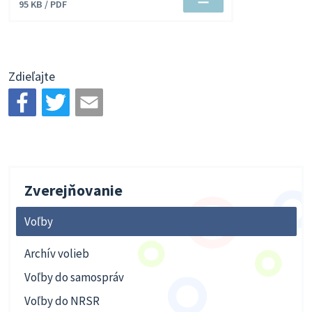
Stiahnuť
95 KB / PDF
súbor
Zdieľajte
Zverejňovanie
Voľby
Archív volieb
Voľby do samospráv
Voľby do NRSR