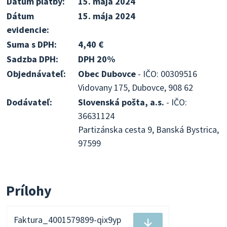
Dátum platby:
15. mája 2024
Dátum
15. mája 2024
evidencie:
Suma s DPH:
4,40 €
Sadzba DPH:
DPH 20%
Objednávateľ:
Obec Dubovce
- IČO: 00309516
Vidovany 175, Dubovce, 908 62
Dodávateľ:
Slovenská pošta, a.s.
- IČO:
36631124
Partizánska cesta 9, Banská Bystrica,
97599
Prílohy
Faktura_4001579899-qix9yp