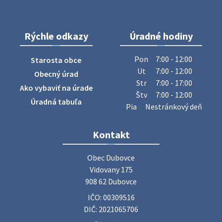
28. júla 2026 10:49
Rýchle odkazy
Úradné hodiny
ZBER ŽELEZA
Obecný úrad oznamuje občanom, že v stredu 29. júla 2026
Pon
7:00 - 12:00
Starosta obce
sa v našej obci uskutoční zber železa. Pracovníci Obecného
Ut
7:00 - 12:00
Obecný úrad
úradu budú od 8.00 hod. prechádzať obcou a zbierať
Str
7:00 - 17:00
Ako vybaviť na úrade
železný odpad …
Štv
7:00 - 12:00
27. júla 2026 06:31
Úradná tabuľa
Pia
Nestránkový deň
Zájazd do Veľkého Medera
Kontakt
Základná organizácia Únie žien Slovenska Dubovce
srdečne pozýva svoje členky, ich rodinných príslušníkov aj
Obec Dubovce

priateľov na jednodňový zájazd na termálne kúpalisko
Vidovany 175

Veľký Meder, ktorý …
908 62 Dubovce
22. júla 2026 09:57
IČO: 00309516
DIČ: 2021065706
Poradne komplexnej pomoci