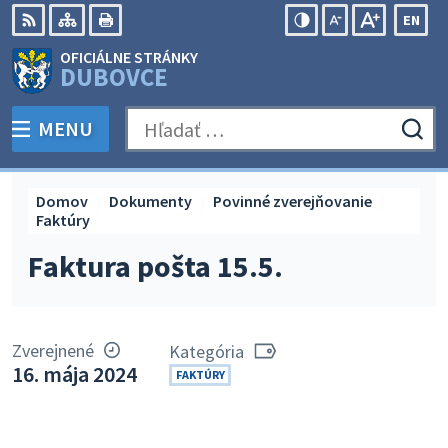
Preskočiť
EN
na
Swit
RSS
Mapa
Tlačiť
Zvýšiť
Zmenšiť
Zväčšiť
OFICIÁLNE STRÁNKY
obsah
lang
kontrast
veľkosť
veľkosť
DUBOVCE
to
písma
písma
Engli
MENU
PREPNÚŤ
Hľadať:
Odo
vyh
for
Domov
Dokumenty
Povinné zverejňovanie
Faktúry
Faktura pošta 15.5.
Zverejnené
Kategória
16. mája 2024
FAKTÚRY