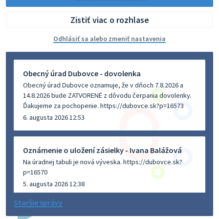
Zistiť viac o rozhlase
Odhlásiť sa alebo zmeniť nastavenia
Obecný úrad Dubovce - dovolenka
Obecný úrad Dubovce oznamuje, že v dňoch 7.8.2026 a
14.8.2026 bude ZATVORENÉ z dôvodu čerpania dovolenky.
Ďakujeme za pochopenie. https://dubovce.sk?p=16573
6. augusta 2026 12:53
Oznámenie o uložení zásielky - Ivana Balážová
Na úradnej tabuli je nová výveska. https://dubovce.sk?
p=16570
5. augusta 2026 12:38
Staršie správy
Dovolenka - MUDr. Marián Sivoň