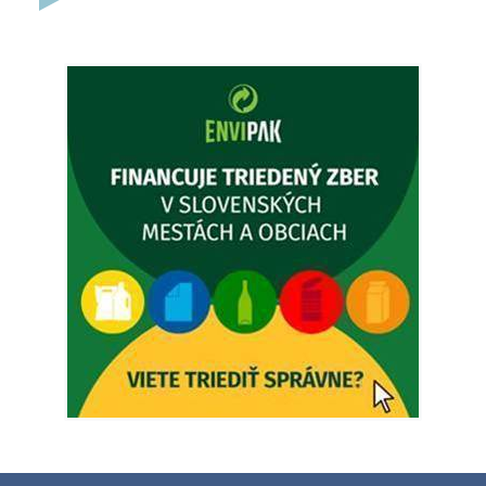
Ambulancia pre dospelých - MUDr. Marián Sivoň
Popudinské Močidľany oznamuje, že od 19.8 - 28.8.2026
budeZATVORENÁ z dôvodu čerpania dovolenky. Akútne
prípady bude riešiť MUDr.Fisch…
5. augusta 2026 12:35
Zajtrajší zvoz odpadu
Vážený občan, zajtra 5. 8. sa bude zvážať komunálny odpad.
4. augusta 2026 15:30
Dnešný zvoz odpadu
Vážený občan, dnes 5. 8. sa zváža komunálny odpad.
5. augusta 2026 05:00
Oznámenie o uložení zásielky - Juraj Sloboda
Na úradnej tabuli je nová výveska. https://dubovce.sk?
p=16556