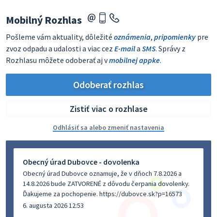
Mobilný Rozhlas
Pošleme vám aktuality, dôležité
oznámenia
,
pripomienky
pre
zvoz odpadu a udalosti a viac cez
E-mail
a
SMS
. Správy z
Rozhlasu môžete odoberať aj v
mobilnej appke
.
Odoberať rozhlas
Zistiť viac o rozhlase
Odhlásiť sa alebo zmeniť nastavenia
Obecný úrad Dubovce - dovolenka
Obecný úrad Dubovce oznamuje, že v dňoch 7.8.2026 a
14.8.2026 bude ZATVORENÉ z dôvodu čerpania dovolenky.
Ďakujeme za pochopenie. https://dubovce.sk?p=16573
6. augusta 2026 12:53