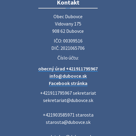
Zájazd do Veľkého Medera
Kontakt
Základná organizácia Únie žien Slovenska Dubovce
srdečne pozýva svoje členky, ich rodinných príslušníkov aj
Obec Dubovce

priateľov na jednodňový zájazd na termálne kúpalisko
Vidovany 175

Veľký Meder, ktorý …
908 62 Dubovce
22. júla 2026 09:57
IČO: 00309516
DIČ: 2021065706
Poradne komplexnej pomoci
Číslo účtu:
Poradne komplexnej pomoci ponúkajú bezplatné a
obecný úrad +421911795967
diskrétne komplexné odborné poradenstvo. Tím
odborníkov Vám pomôžte nájsť riešenie v piatich kľúčových
info@dubovce.sk
oblastiach: právo rodina a v…
Facebook stránka
22. júla 2026 07:34
+421911795967 sekretariat

sekretariat@dubovce.sk

Voľby do orgánov samosprávnych krajov 2026 -
+421903585971 starosta

inf…
starosta@dubovce.sk

Voľby do orgánov samosprávnych krajov 2026 V obci
Dubovce je utvorený 1 volebný okrsok. Sídlo volebnej
miestnosti je na adrese: Vidovany 175, 908 62 Dubovce –