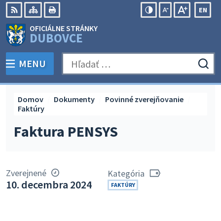
Preskočiť
EN
na
Swit
RSS
Mapa
Tlačiť
Zvýšiť
Zmenšiť
Zväčšiť
OFICIÁLNE STRÁNKY
obsah
lang
kontrast
veľkosť
veľkosť
DUBOVCE
to
písma
písma
Engli
MENU
PREPNÚŤ
Hľadať:
Odo
vyh
for
Domov
Dokumenty
Povinné zverejňovanie
Faktúry
Faktura PENSYS
Zverejnené
Kategória
10. decembra 2024
FAKTÚRY