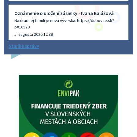
Oznámenie o uložení zásielky - Ivana Balážová
Na úradnej tabuli je nová výveska. https://dubovce.sk?
p=16570
5. augusta 2026 12:38
Staršie správy
Dovolenka - MUDr. Marián Sivoň
Ambulancia pre dospelých - MUDr. Marián Sivoň
Popudinské Močidľany oznamuje, že od 19.8 - 28.8.2026
budeZATVORENÁ z dôvodu čerpania dovolenky. Akútne
prípady bude riešiť MUDr.Fisch…
5. augusta 2026 12:35
Zajtrajší zvoz odpadu
Vážený občan, zajtra 5. 8. sa bude zvážať komunálny odpad.
4. augusta 2026 15:30