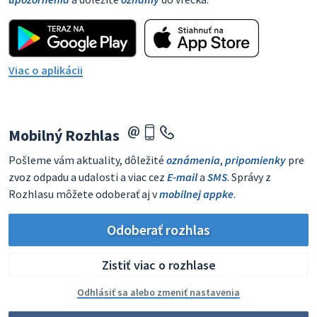
Viac o aplikácii
Mobilný Rozhlas
Pošleme vám aktuality, dôležité
oznámenia
,
pripomienky
pre
zvoz odpadu a udalosti a viac cez
E-mail
a
SMS
. Správy z
Rozhlasu môžete odoberať aj v
mobilnej appke
.
Odoberať rozhlas
Zistiť viac o rozhlase
Odhlásiť sa alebo zmeniť nastavenia