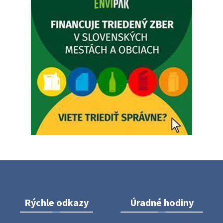
Zajtrajší zvoz odpadu
Vážený občan, zajtra 5. 8. sa bude zvážať komunálny odpad.
4. augusta 2026 15:30
Dnešný zvoz odpadu
Vážený občan, dnes 5. 8. sa zváža komunálny odpad.
5. augusta 2026 05:00
Oznámenie o uložení zásielky - Juraj Sloboda
Na úradnej tabuli je nová výveska. https://dubovce.sk?
p=16556
28. júla 2026 10:49
Rýchle odkazy
Úradné hodiny
ZBER ŽELEZA