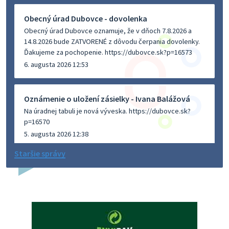
Obecný úrad Dubovce - dovolenka
Obecný úrad Dubovce oznamuje, že v dňoch 7.8.2026 a
14.8.2026 bude ZATVORENÉ z dôvodu čerpania dovolenky.
Ďakujeme za pochopenie. https://dubovce.sk?p=16573
6. augusta 2026 12:53
Oznámenie o uložení zásielky - Ivana Balážová
Na úradnej tabuli je nová výveska. https://dubovce.sk?
p=16570
5. augusta 2026 12:38
Staršie správy
Dovolenka - MUDr. Marián Sivoň
Ambulancia pre dospelých - MUDr. Marián Sivoň
Popudinské Močidľany oznamuje, že od 19.8 - 28.8.2026
budeZATVORENÁ z dôvodu čerpania dovolenky. Akútne
prípady bude riešiť MUDr.Fisch…
5. augusta 2026 12:35