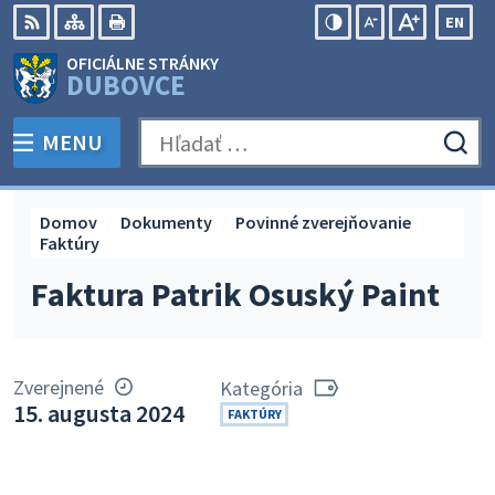
Preskočiť
EN
na
Swit
RSS
Mapa
Tlačiť
Zvýšiť
Zmenšiť
Zväčšiť
OFICIÁLNE STRÁNKY
obsah
lang
kontrast
veľkosť
veľkosť
DUBOVCE
to
písma
písma
Engli
MENU
PREPNÚŤ
Hľadať:
Odo
vyh
for
Domov
Dokumenty
Povinné zverejňovanie
Faktúry
Faktura Patrik Osuský Paint
Zverejnené
Kategória
15. augusta 2024
FAKTÚRY