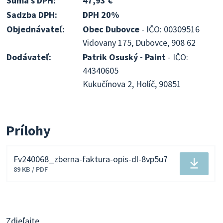
Suma s DPH:
47,93 €
Sadzba DPH:
DPH 20%
Objednávateľ:
Obec Dubovce
- IČO: 00309516
Vidovany 175, Dubovce, 908 62
Dodávateľ:
Patrik Osuský - Paint
- IČO:
44340605
Kukučínova 2, Holíč, 90851
Prílohy
Fv240068_zberna-faktura-opis-dl-8vp5u7
Stiahnuť
89 KB / PDF
súbor
Zdieľajte