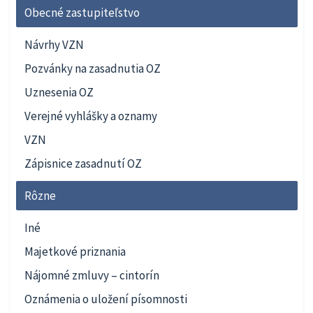
Obecné zastupiteľstvo
Návrhy VZN
Pozvánky na zasadnutia OZ
Uznesenia OZ
Verejné vyhlášky a oznamy
VZN
Zápisnice zasadnutí OZ
Rôzne
Iné
Majetkové priznania
Nájomné zmluvy – cintorín
Oznámenia o uložení písomnosti