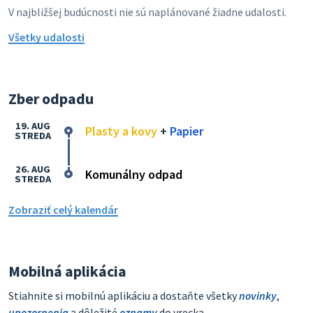
V najbližšej budúcnosti nie sú naplánované žiadne udalosti.
Všetky udalosti
Zber odpadu
19. AUG
Plasty a kovy
+
Papier
STREDA
26. AUG
Komunálny odpad
STREDA
Zobraziť celý kalendár
Mobilná aplikácia
Stiahnite si mobilnú aplikáciu a dostaňte všetky
novinky
,
upozornenia
a dôležité
oznamy
do vrecka.