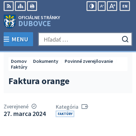
Preskočiť
EN
na
Swit
RSS
Mapa
Tlačiť
Zvýšiť
Zmenšiť
Zväčšiť
OFICIÁLNE STRÁNKY
obsah
lang
kontrast
veľkosť
veľkosť
DUBOVCE
to
písma
písma
Engli
MENU
PREPNÚŤ
Hľadať:
Odo
vyh
for
Domov
Dokumenty
Povinné zverejňovanie
Faktúry
Faktura orange
Zverejnené
Kategória
27. marca 2024
FAKTÚRY