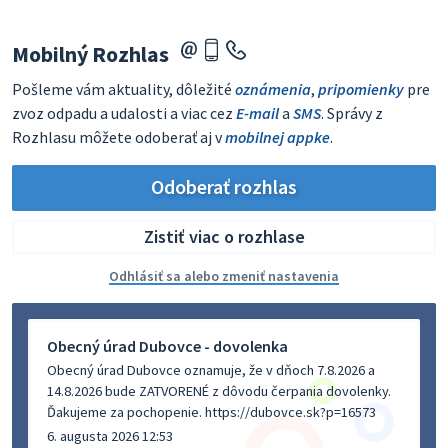
Mobilný Rozhlas
Pošleme vám aktuality, dôležité
oznámenia
,
pripomienky
pre
zvoz odpadu a udalosti a viac cez
E-mail
a
SMS
. Správy z
Rozhlasu môžete odoberať aj v
mobilnej appke
.
Odoberať rozhlas
Zistiť viac o rozhlase
Odhlásiť sa alebo zmeniť nastavenia
Obecný úrad Dubovce - dovolenka
Obecný úrad Dubovce oznamuje, že v dňoch 7.8.2026 a
14.8.2026 bude ZATVORENÉ z dôvodu čerpania dovolenky.
Ďakujeme za pochopenie. https://dubovce.sk?p=16573
6. augusta 2026 12:53