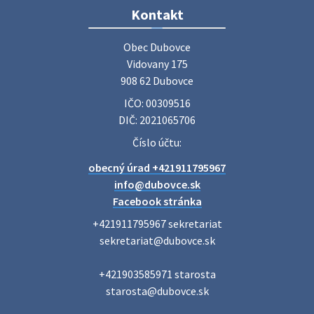
Zájazd do Veľkého Medera
Kontakt
Základná organizácia Únie žien Slovenska Dubovce
srdečne pozýva svoje členky, ich rodinných príslušníkov aj
Obec Dubovce

priateľov na jednodňový zájazd na termálne kúpalisko
Vidovany 175

Veľký Meder, ktorý …
908 62 Dubovce
22. júla 2026 09:57
IČO: 00309516
DIČ: 2021065706
Poradne komplexnej pomoci
Číslo účtu:
Poradne komplexnej pomoci ponúkajú bezplatné a
obecný úrad +421911795967
diskrétne komplexné odborné poradenstvo. Tím
odborníkov Vám pomôžte nájsť riešenie v piatich kľúčových
info@dubovce.sk
oblastiach: právo rodina a v…
Facebook stránka
22. júla 2026 07:34
+421911795967 sekretariat

sekretariat@dubovce.sk

Voľby do orgánov samosprávnych krajov 2026 -
+421903585971 starosta

inf…
starosta@dubovce.sk

Voľby do orgánov samosprávnych krajov 2026 V obci
Dubovce je utvorený 1 volebný okrsok. Sídlo volebnej