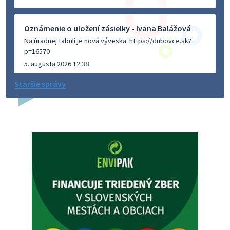
Oznámenie o uložení zásielky - Ivana Balážová
Na úradnej tabuli je nová výveska. https://dubovce.sk?
p=16570
5. augusta 2026 12:38
Staršie správy
Dovolenka - MUDr. Marián Sivoň
Ambulancia pre dospelých - MUDr. Marián Sivoň
Popudinské Močidľany oznamuje, že od 19.8 - 28.8.2026
budeZATVORENÁ z dôvodu čerpania dovolenky. Akútne
prípady bude riešiť MUDr.Fisch…
5. augusta 2026 12:35
Zajtrajší zvoz odpadu
Vážený občan, zajtra 5. 8. sa bude zvážať komunálny odpad.
4. augusta 2026 15:30