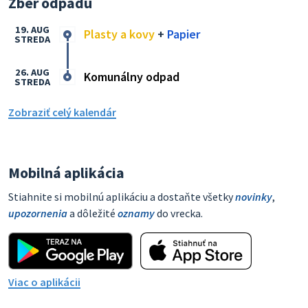
Zber odpadu
19. AUG
Plasty a kovy
+
Papier
STREDA
26. AUG
Komunálny odpad
STREDA
Zobraziť celý kalendár
Mobilná aplikácia
Stiahnite si mobilnú aplikáciu a dostaňte všetky
novinky
,
upozornenia
a dôležité
oznamy
do vrecka.
Viac o aplikácii