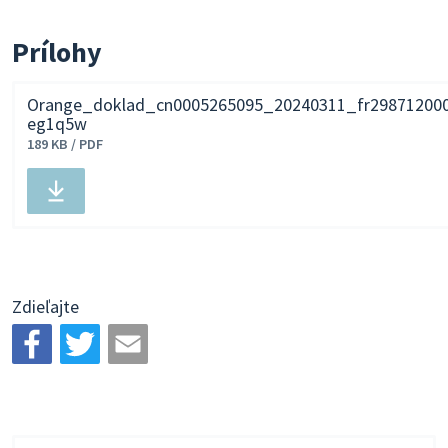
Prílohy
Orange_doklad_cn0005265095_20240311_fr298712000
eg1q5w
189 KB / PDF
Stiahnuť
súbor
Zdieľajte