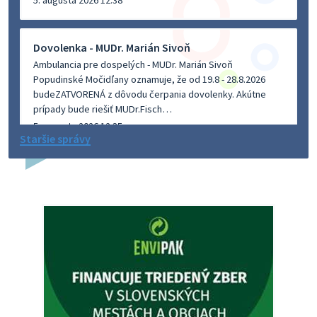
5. augusta 2026 12:38
Dovolenka - MUDr. Marián Sivoň
Ambulancia pre dospelých - MUDr. Marián Sivoň
Popudinské Močidľany oznamuje, že od 19.8 - 28.8.2026
budeZATVORENÁ z dôvodu čerpania dovolenky. Akútne
prípady bude riešiť MUDr.Fisch…
5. augusta 2026 12:35
Staršie správy
Zajtrajší zvoz odpadu
Vážený občan, zajtra 5. 8. sa bude zvážať komunálny odpad.
4. augusta 2026 15:30
Dnešný zvoz odpadu
Vážený občan, dnes 5. 8. sa zváža komunálny odpad.
5. augusta 2026 05:00