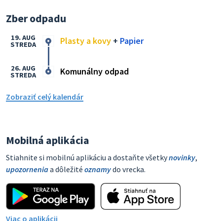
Zber odpadu
19. AUG
Plasty a kovy
+
Papier
STREDA
26. AUG
Komunálny odpad
STREDA
Zobraziť celý kalendár
Mobilná aplikácia
Stiahnite si mobilnú aplikáciu a dostaňte všetky
novinky
,
upozornenia
a dôležité
oznamy
do vrecka.
Viac o aplikácii