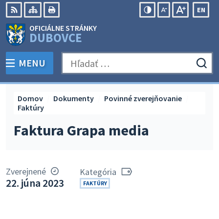
Preskočiť
EN
na
Swit
RSS
Mapa
Tlačiť
Zvýšiť
Zmenšiť
Zväčšiť
OFICIÁLNE STRÁNKY
obsah
lang
kontrast
veľkosť
veľkosť
DUBOVCE
to
písma
písma
Engli
MENU
PREPNÚŤ
Hľadať:
Odo
vyh
for
Domov
Dokumenty
Povinné zverejňovanie
Faktúry
Faktura Grapa media
Zverejnené
Kategória
22. júna 2023
FAKTÚRY