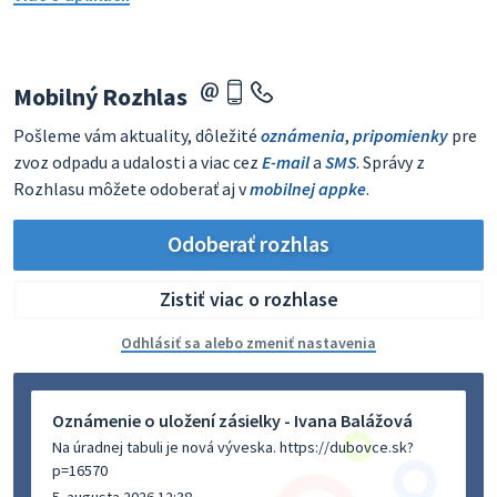
Mobilný Rozhlas
Pošleme vám aktuality, dôležité
oznámenia
,
pripomienky
pre
zvoz odpadu a udalosti a viac cez
E-mail
a
SMS
. Správy z
Rozhlasu môžete odoberať aj v
mobilnej appke
.
Odoberať rozhlas
Zistiť viac o rozhlase
Odhlásiť sa alebo zmeniť nastavenia
Oznámenie o uložení zásielky - Ivana Balážová
Na úradnej tabuli je nová výveska. https://dubovce.sk?
p=16570