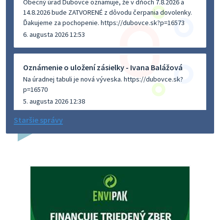
Obecný úrad Dubovce oznamuje, že v dňoch 7.8.2026 a
14.8.2026 bude ZATVORENÉ z dôvodu čerpania dovolenky.
Ďakujeme za pochopenie. https://dubovce.sk?p=16573
6. augusta 2026 12:53
Oznámenie o uložení zásielky - Ivana Balážová
Na úradnej tabuli je nová výveska. https://dubovce.sk?
p=16570
5. augusta 2026 12:38
Staršie správy
Dovolenka - MUDr. Marián Sivoň
Ambulancia pre dospelých - MUDr. Marián Sivoň
Popudinské Močidľany oznamuje, že od 19.8 - 28.8.2026
budeZATVORENÁ z dôvodu čerpania dovolenky. Akútne
prípady bude riešiť MUDr.Fisch…
5. augusta 2026 12:35