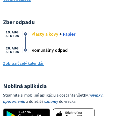
Zber odpadu
19. AUG
Plasty a kovy
+
Papier
STREDA
26. AUG
Komunálny odpad
STREDA
Zobraziť celý kalendár
Mobilná aplikácia
Stiahnite si mobilnú aplikáciu a dostaňte všetky
novinky
,
upozornenia
a dôležité
oznamy
do vrecka.