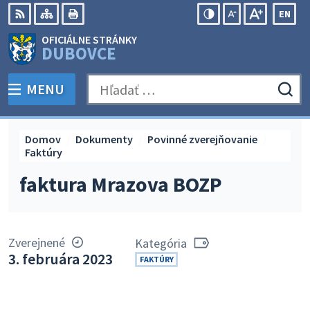
Preskočiť
EN
na
Swit
RSS
Mapa
Tlačiť
Zvýšiť
Zmenšiť
Zväčšiť
OFICIÁLNE STRÁNKY
obsah
lang
kontrast
veľkosť
veľkosť
DUBOVCE
to
písma
písma
Engli
MENU
PREPNÚŤ
Hľadať:
Odo
vyh
for
Domov
Dokumenty
Povinné zverejňovanie
Faktúry
faktura Mrazova BOZP
Zverejnené
Kategória
3. februára 2023
FAKTÚRY