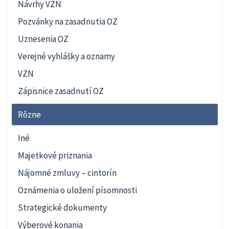
Návrhy VZN
Pozvánky na zasadnutia OZ
Uznesenia OZ
Verejné vyhlášky a oznamy
VZN
Zápisnice zasadnutí OZ
Rôzne
Iné
Majetkové priznania
Nájomné zmluvy – cintorín
Oznámenia o uložení písomnosti
Strategické dokumenty
Výberové konania