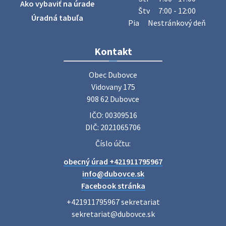
Ako vybaviť na úrade
železný odpad …
Štv
7:00 - 12:00
27. júla 2026 06:31
Úradná tabuľa
Pia
Nestránkový deň
Zájazd do Veľkého Medera
Kontakt
Základná organizácia Únie žien Slovenska Dubovce
srdečne pozýva svoje členky, ich rodinných príslušníkov aj
Obec Dubovce

priateľov na jednodňový zájazd na termálne kúpalisko
Vidovany 175

Veľký Meder, ktorý …
908 62 Dubovce
22. júla 2026 09:57
IČO: 00309516
DIČ: 2021065706
Poradne komplexnej pomoci
Číslo účtu:
Poradne komplexnej pomoci ponúkajú bezplatné a
obecný úrad +421911795967
diskrétne komplexné odborné poradenstvo. Tím
odborníkov Vám pomôžte nájsť riešenie v piatich kľúčových
info@dubovce.sk
oblastiach: právo rodina a v…
Facebook stránka
22. júla 2026 07:34
+421911795967 sekretariat

sekretariat@dubovce.sk
