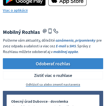
Viac o aplikácii
Mobilný Rozhlas
Pošleme vám aktuality, dôležité
oznámenia
,
pripomienky
pre
zvoz odpadu a udalosti a viac cez
E-mail
a
SMS
. Správy z
Rozhlasu môžete odoberať aj v
mobilnej appke
.
Odoberať rozhlas
Zistiť viac o rozhlase
Odhlásiť sa alebo zmeniť nastavenia
Obecný úrad Dubovce - dovolenka