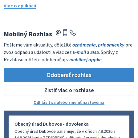
Viac o aplikácii
Mobilný Rozhlas
Pošleme vám aktuality, dôležité
oznámenia
,
pripomienky
pre
zvoz odpadu a udalosti a viac cez
E-mail
a
SMS
. Správy z
Rozhlasu môžete odoberať aj v
mobilnej appke
.
Odoberať rozhlas
Zistiť viac o rozhlase
Odhlásiť sa alebo zmeniť nastavenia
Obecný úrad Dubovce - dovolenka
Obecný úrad Dubovce oznamuje, že v dňoch 7.8.2026 a
14.8.2026 bude ZATVORENÉ z dôvodu čerpania dovolenky.