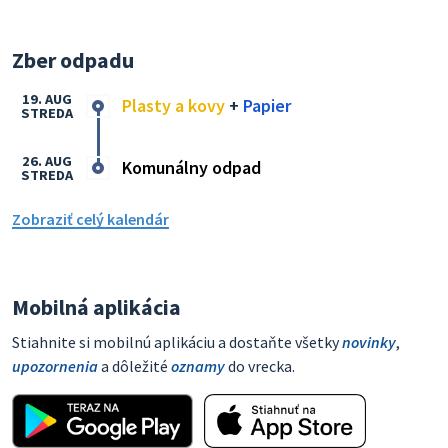
Zber odpadu
19. AUG
Plasty a kovy
+
Papier
STREDA
26. AUG
Komunálny odpad
STREDA
Zobraziť celý kalendár
Mobilná aplikácia
Stiahnite si mobilnú aplikáciu a dostaňte všetky
novinky
,
upozornenia
a dôležité
oznamy
do vrecka.