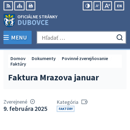
Preskočiť
EN
na
Swit
RSS
Mapa
Tlačiť
Zvýšiť
Zmenšiť
Zväčšiť
OFICIÁLNE STRÁNKY
obsah
lang
kontrast
veľkosť
veľkosť
DUBOVCE
to
písma
písma
Engli
MENU
PREPNÚŤ
Hľadať:
Odo
vyh
for
Domov
Dokumenty
Povinné zverejňovanie
Faktúry
Faktura Mrazova januar
Zverejnené
Kategória
9. februára 2025
FAKTÚRY