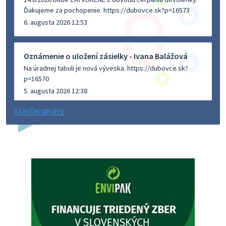
Ďakujeme za pochopenie. https://dubovce.sk?p=16573
6. augusta 2026 12:53
Oznámenie o uložení zásielky - Ivana Balážová
Na úradnej tabuli je nová výveska. https://dubovce.sk?
p=16570
5. augusta 2026 12:38
Staršie správy
Dovolenka - MUDr. Marián Sivoň
Ambulancia pre dospelých - MUDr. Marián Sivoň
Popudinské Močidľany oznamuje, že od 19.8 - 28.8.2026
budeZATVORENÁ z dôvodu čerpania dovolenky. Akútne
prípady bude riešiť MUDr.Fisch…
5. augusta 2026 12:35
Zajtrajší zvoz odpadu