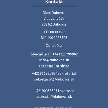
Zájazd do Veľkého Medera
Kontakt
Základná organizácia Únie žien Slovenska Dubovce
srdečne pozýva svoje členky, ich rodinných príslušníkov aj
Obec Dubovce

priateľov na jednodňový zájazd na termálne kúpalisko
Vidovany 175

Veľký Meder, ktorý …
908 62 Dubovce
22. júla 2026 09:57
IČO: 00309516
DIČ: 2021065706
Poradne komplexnej pomoci
Číslo účtu:
Poradne komplexnej pomoci ponúkajú bezplatné a
obecný úrad +421911795967
diskrétne komplexné odborné poradenstvo. Tím
odborníkov Vám pomôžte nájsť riešenie v piatich kľúčových
info@dubovce.sk
oblastiach: právo rodina a v…
Facebook stránka
22. júla 2026 07:34
+421911795967 sekretariat

sekretariat@dubovce.sk

Voľby do orgánov samosprávnych krajov 2026 -
+421903585971 starosta

inf…
starosta@dubovce.sk

Voľby do orgánov samosprávnych krajov 2026 V obci
Dubovce je utvorený 1 volebný okrsok. Sídlo volebnej
miestnosti je na adrese: Vidovany 175, 908 62 Dubovce –
podatelna@dubovce.sk