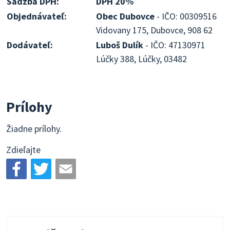
Sadzba DPH:
DPH 20%
Objednávateľ:
Obec Dubovce
- IČO: 00309516
Vidovany 175, Dubovce, 908 62
Dodávateľ:
Luboš Dulík
- IČO: 47130971
Lúčky 388, Lúčky, 03482
Prílohy
Žiadne prílohy.
Zdieľajte