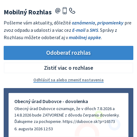
Mobilný Rozhlas
Pošleme vám aktuality, dôležité
oznámenia
,
pripomienky
pre
zvoz odpadu a udalosti a viac cez
E-mail
a
SMS
. Správy z
Rozhlasu môžete odoberať aj v
mobilnej appke
.
Odoberať rozhlas
Zistiť viac o rozhlase
Odhlásiť sa alebo zmeniť nastavenia
Obecný úrad Dubovce - dovolenka
Obecný úrad Dubovce oznamuje, že v dňoch 7.8.2026 a
14.8.2026 bude ZATVORENÉ z dôvodu čerpania dovolenky.
Ďakujeme za pochopenie. https://dubovce.sk?p=16573
6. augusta 2026 12:53