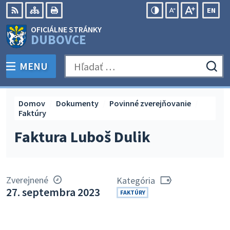
Preskočiť
EN
na
Swit
RSS
Mapa
Tlačiť
Zvýšiť
Zmenšiť
Zväčšiť
OFICIÁLNE STRÁNKY
obsah
lang
kontrast
veľkosť
veľkosť
DUBOVCE
to
písma
písma
Engli
MENU
PREPNÚŤ
Hľadať:
Odo
vyh
for
Domov
Dokumenty
Povinné zverejňovanie
Faktúry
Faktura Luboš Dulik
Zverejnené
Kategória
27. septembra 2023
FAKTÚRY