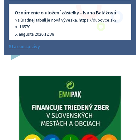
Oznámenie o uložení zásielky - Ivana Balážová
Na úradnej tabuli je nová výveska. https://dubovce.sk?
p=16570
5. augusta 2026 12:38
Staršie správy
Dovolenka - MUDr. Marián Sivoň
Ambulancia pre dospelých - MUDr. Marián Sivoň
Popudinské Močidľany oznamuje, že od 19.8 - 28.8.2026
budeZATVORENÁ z dôvodu čerpania dovolenky. Akútne
prípady bude riešiť MUDr.Fisch…
5. augusta 2026 12:35
Zajtrajší zvoz odpadu
Vážený občan, zajtra 5. 8. sa bude zvážať komunálny odpad.
4. augusta 2026 15:30