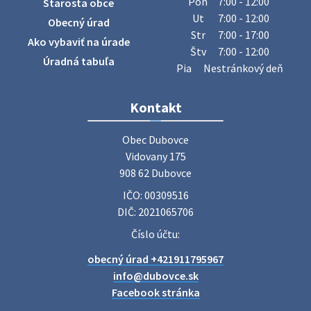
Pon
7:00 - 12:00
Starosta obce
sa v našej obci uskutoční zber železa. Pracovníci Obecného
Ut
7:00 - 12:00
Obecný úrad
úradu budú od 8.00 hod. prechádzať obcou a zbierať
Str
7:00 - 17:00
Ako vybaviť na úrade
železný odpad …
Štv
7:00 - 12:00
27. júla 2026 06:31
Úradná tabuľa
Pia
Nestránkový deň
Zájazd do Veľkého Medera
Kontakt
Základná organizácia Únie žien Slovenska Dubovce
srdečne pozýva svoje členky, ich rodinných príslušníkov aj
Obec Dubovce

priateľov na jednodňový zájazd na termálne kúpalisko
Vidovany 175

Veľký Meder, ktorý …
908 62 Dubovce
22. júla 2026 09:57
IČO: 00309516
DIČ: 2021065706
Poradne komplexnej pomoci
Číslo účtu:
Poradne komplexnej pomoci ponúkajú bezplatné a
obecný úrad +421911795967
diskrétne komplexné odborné poradenstvo. Tím
odborníkov Vám pomôžte nájsť riešenie v piatich kľúčových
info@dubovce.sk
oblastiach: právo rodina a v…
Facebook stránka
22. júla 2026 07:34