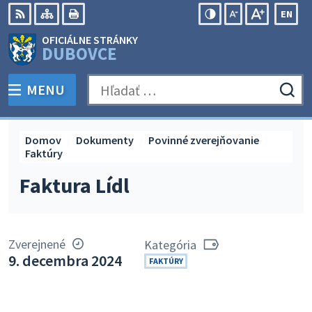
Preskočiť
EN
na
Swit
RSS
Mapa
Tlačiť
Zvýšiť
Zmenšiť
Zväčšiť
OFICIÁLNE STRÁNKY
obsah
lang
kontrast
veľkosť
veľkosť
DUBOVCE
to
písma
písma
Engli
MENU
PREPNÚŤ
Hľadať:
Odo
vyh
for
Domov
Dokumenty
Povinné zverejňovanie
Faktúry
Faktura Lídl
Zverejnené
Kategória
9. decembra 2024
FAKTÚRY