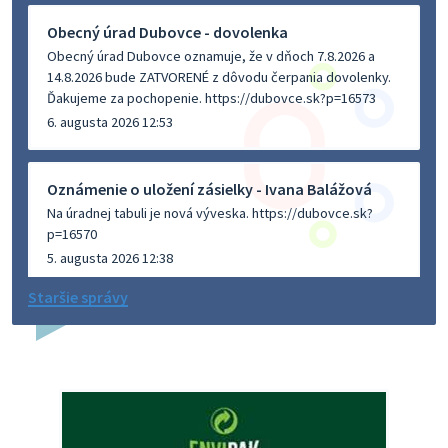
Obecný úrad Dubovce - dovolenka
Obecný úrad Dubovce oznamuje, že v dňoch 7.8.2026 a
14.8.2026 bude ZATVORENÉ z dôvodu čerpania dovolenky.
Ďakujeme za pochopenie. https://dubovce.sk?p=16573
6. augusta 2026 12:53
Oznámenie o uložení zásielky - Ivana Balážová
Na úradnej tabuli je nová výveska. https://dubovce.sk?
p=16570
5. augusta 2026 12:38
Staršie správy
Dovolenka - MUDr. Marián Sivoň
Ambulancia pre dospelých - MUDr. Marián Sivoň
Popudinské Močidľany oznamuje, že od 19.8 - 28.8.2026
budeZATVORENÁ z dôvodu čerpania dovolenky. Akútne
prípady bude riešiť MUDr.Fisch…
5. augusta 2026 12:35