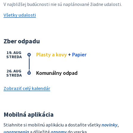
V najbližšej budúcnosti nie sú naplánované žiadne udalosti.
Všetky udalosti
Zber odpadu
19. AUG
Plasty a kovy
+
Papier
STREDA
26. AUG
Komunálny odpad
STREDA
Zobraziť celý kalendár
Mobilná aplikácia
Stiahnite si mobilnú aplikáciu a dostaňte všetky
novinky
,
upozornenia
a dôležité
oznamy
do vrecka.