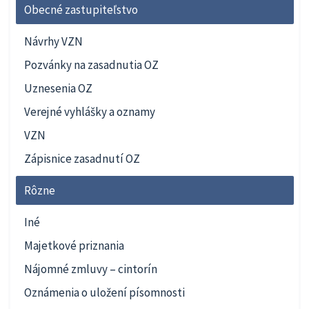
Obecné zastupiteľstvo
Návrhy VZN
Pozvánky na zasadnutia OZ
Uznesenia OZ
Verejné vyhlášky a oznamy
VZN
Zápisnice zasadnutí OZ
Rôzne
Iné
Majetkové priznania
Nájomné zmluvy – cintorín
Oznámenia o uložení písomnosti