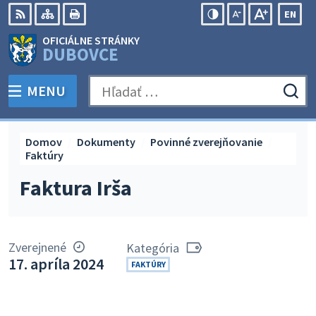
Preskočiť
EN
na
Swit
RSS
Mapa
Tlačiť
Zvýšiť
Zmenšiť
Zväčšiť
OFICIÁLNE STRÁNKY
obsah
lang
kontrast
veľkosť
veľkosť
DUBOVCE
to
písma
písma
Engli
MENU
PREPNÚŤ
Hľadať:
Odo
vyh
for
Domov
Dokumenty
Povinné zverejňovanie
Faktúry
Faktura Irša
Zverejnené
Kategória
17. apríla 2024
FAKTÚRY