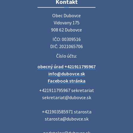
Zájazd do Veľkého Medera
Kontakt
Základná organizácia Únie žien Slovenska Dubovce
srdečne pozýva svoje členky, ich rodinných príslušníkov aj
Obec Dubovce

priateľov na jednodňový zájazd na termálne kúpalisko
Vidovany 175

Veľký Meder, ktorý …
908 62 Dubovce
22. júla 2026 09:57
IČO: 00309516
DIČ: 2021065706
Poradne komplexnej pomoci
Číslo účtu:
Poradne komplexnej pomoci ponúkajú bezplatné a
obecný úrad +421911795967
diskrétne komplexné odborné poradenstvo. Tím
odborníkov Vám pomôžte nájsť riešenie v piatich kľúčových
info@dubovce.sk
oblastiach: právo rodina a v…
Facebook stránka
22. júla 2026 07:34
+421911795967 sekretariat

sekretariat@dubovce.sk

Voľby do orgánov samosprávnych krajov 2026 -
+421903585971 starosta

inf…
starosta@dubovce.sk

Voľby do orgánov samosprávnych krajov 2026 V obci
Dubovce je utvorený 1 volebný okrsok. Sídlo volebnej
miestnosti je na adrese: Vidovany 175, 908 62 Dubovce –
podatelna@dubovce.sk