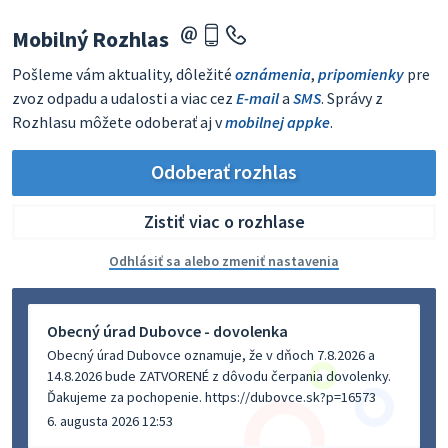
Mobilný Rozhlas
Pošleme vám aktuality, dôležité
oznámenia
,
pripomienky
pre
zvoz odpadu a udalosti a viac cez
E-mail
a
SMS
. Správy z
Rozhlasu môžete odoberať aj v
mobilnej appke
.
Odoberať rozhlas
Zistiť viac o rozhlase
Odhlásiť sa alebo zmeniť nastavenia
Obecný úrad Dubovce - dovolenka
Obecný úrad Dubovce oznamuje, že v dňoch 7.8.2026 a
14.8.2026 bude ZATVORENÉ z dôvodu čerpania dovolenky.
Ďakujeme za pochopenie. https://dubovce.sk?p=16573
6. augusta 2026 12:53