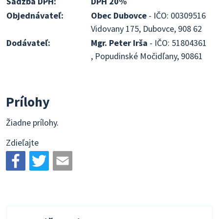
Sadzba DPH:
DPH 20%
Objednávateľ:
Obec Dubovce
- IČO: 00309516
Vidovany 175, Dubovce, 908 62
Dodávateľ:
Mgr. Peter Irša
- IČO: 51804361
, Popudinské Močidľany, 90861
Prílohy
Žiadne prílohy.
Zdieľajte