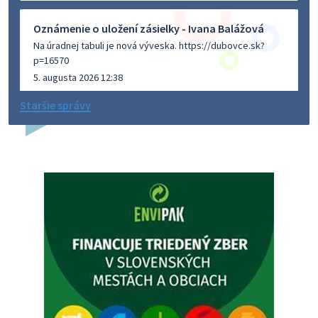
Oznámenie o uložení zásielky - Ivana Balážová
Na úradnej tabuli je nová výveska. https://dubovce.sk?
p=16570
5. augusta 2026 12:38
Staršie správy
Dovolenka - MUDr. Marián Sivoň
Ambulancia pre dospelých - MUDr. Marián Sivoň
Popudinské Močidľany oznamuje, že od 19.8 - 28.8.2026
budeZATVORENÁ z dôvodu čerpania dovolenky. Akútne
prípady bude riešiť MUDr.Fisch…
5. augusta 2026 12:35
Zajtrajší zvoz odpadu
Vážený občan, zajtra 5. 8. sa bude zvážať komunálny odpad.
4. augusta 2026 15:30