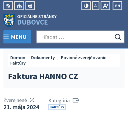
Preskočiť
EN
na
Swit
RSS
Mapa
Tlačiť
Zvýšiť
Zmenšiť
Zväčšiť
OFICIÁLNE STRÁNKY
obsah
lang
kontrast
veľkosť
veľkosť
DUBOVCE
to
písma
písma
Engli
MENU
PREPNÚŤ
Hľadať:
Odo
vyh
for
Domov
Dokumenty
Povinné zverejňovanie
Faktúry
Faktura HANNO CZ
Zverejnené
Kategória
21. mája 2024
FAKTÚRY