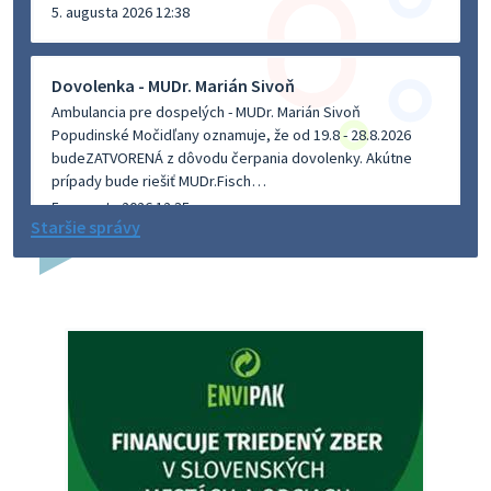
5. augusta 2026 12:38
Dovolenka - MUDr. Marián Sivoň
Ambulancia pre dospelých - MUDr. Marián Sivoň
Popudinské Močidľany oznamuje, že od 19.8 - 28.8.2026
budeZATVORENÁ z dôvodu čerpania dovolenky. Akútne
prípady bude riešiť MUDr.Fisch…
5. augusta 2026 12:35
Staršie správy
Zajtrajší zvoz odpadu
Vážený občan, zajtra 5. 8. sa bude zvážať komunálny odpad.
4. augusta 2026 15:30
Dnešný zvoz odpadu
Vážený občan, dnes 5. 8. sa zváža komunálny odpad.
5. augusta 2026 05:00