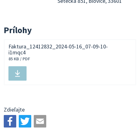
Setecká 851, Blovice, 33601
Prílohy
Faktura_12412832_2024-05-16_07-09-10-
i1mqc4
85 KB / PDF
Stiahnuť
súbor
Zdieľajte