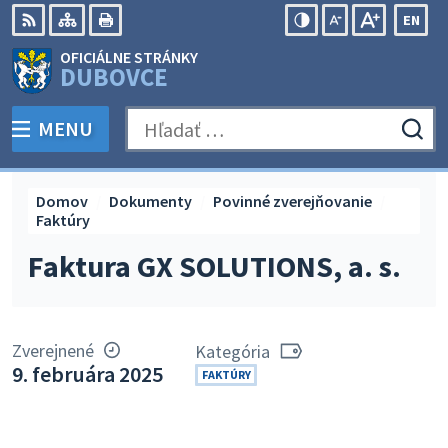
Preskočiť
EN
na
Swit
RSS
Mapa
Tlačiť
Zvýšiť
Zmenšiť
Zväčšiť
OFICIÁLNE STRÁNKY
obsah
lang
kontrast
veľkosť
veľkosť
DUBOVCE
to
písma
písma
Engli
MENU
PREPNÚŤ
Hľadať:
Odo
vyh
for
Domov
Dokumenty
Povinné zverejňovanie
Faktúry
Faktura GX SOLUTIONS, a. s.
Zverejnené
Kategória
9. februára 2025
FAKTÚRY