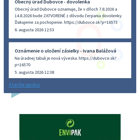
Obecný úrad Dubovce - dovolenka
Obecný úrad Dubovce oznamuje, že v dňoch 7.8.2026 a
14.8.2026 bude ZATVORENÉ z dôvodu čerpania dovolenky.
Ďakujeme za pochopenie. https://dubovce.sk?p=16573
6. augusta 2026 12:53
Oznámenie o uložení zásielky - Ivana Balážová
Na úradnej tabuli je nová výveska. https://dubovce.sk?
p=16570
5. augusta 2026 12:38
Staršie správy
Dovolenka - MUDr. Marián Sivoň
Ambulancia pre dospelých - MUDr. Marián Sivoň
Popudinské Močidľany oznamuje, že od 19.8 - 28.8.2026
budeZATVORENÁ z dôvodu čerpania dovolenky. Akútne
prípady bude riešiť MUDr.Fisch…
5. augusta 2026 12:35