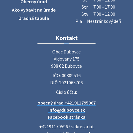
Obecný úrad
úradu budú od 8.00 hod. prechádzať obcou a zbierať
Str
7:00 - 17:00
Ako vybaviť na úrade
železný odpad …
Štv
7:00 - 12:00
27. júla 2026 06:31
Úradná tabuľa
Pia
Nestránkový deň
Zájazd do Veľkého Medera
Kontakt
Základná organizácia Únie žien Slovenska Dubovce
srdečne pozýva svoje členky, ich rodinných príslušníkov aj
Obec Dubovce

priateľov na jednodňový zájazd na termálne kúpalisko
Vidovany 175

Veľký Meder, ktorý …
908 62 Dubovce
22. júla 2026 09:57
IČO: 00309516
DIČ: 2021065706
Poradne komplexnej pomoci
Číslo účtu:
Poradne komplexnej pomoci ponúkajú bezplatné a
obecný úrad +421911795967
diskrétne komplexné odborné poradenstvo. Tím
odborníkov Vám pomôžte nájsť riešenie v piatich kľúčových
info@dubovce.sk
oblastiach: právo rodina a v…
Facebook stránka
22. júla 2026 07:34
+421911795967 sekretariat
