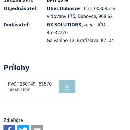
Objednávateľ:
Obec Dubovce
- IČO: 00309516
Vidovany 175, Dubovce, 908 62
Dodávateľ:
GX SOLUTIONS, a. s.
- IČO:
45232270
Galvaniho 12, Bratislava, 82104
Prílohy
FVOT250749_53570
Stiahnuť
162 KB / PDF
súbor
Zdieľajte