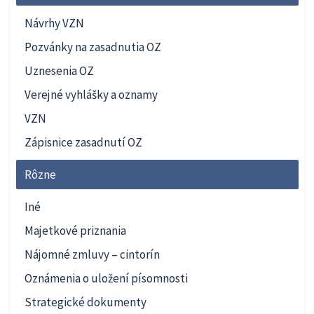
Návrhy VZN
Pozvánky na zasadnutia OZ
Uznesenia OZ
Verejné vyhlášky a oznamy
VZN
Zápisnice zasadnutí OZ
Rôzne
Iné
Majetkové priznania
Nájomné zmluvy – cintorín
Oznámenia o uložení písomnosti
Strategické dokumenty