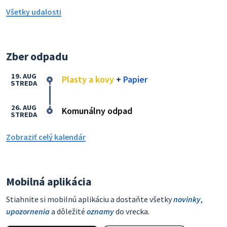
Všetky udalosti
Zber odpadu
19. AUG
Plasty a kovy
+
Papier
STREDA
26. AUG
Komunálny odpad
STREDA
Zobraziť celý kalendár
Mobilná aplikácia
Stiahnite si mobilnú aplikáciu a dostaňte všetky
novinky
,
upozornenia
a dôležité
oznamy
do vrecka.