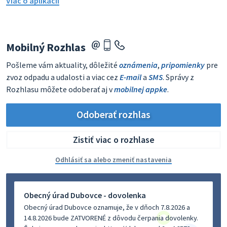
Viac o aplikácii
Mobilný Rozhlas
Pošleme vám aktuality, dôležité
oznámenia
,
pripomienky
pre
zvoz odpadu a udalosti a viac cez
E-mail
a
SMS
. Správy z
Rozhlasu môžete odoberať aj v
mobilnej appke
.
Odoberať rozhlas
Zistiť viac o rozhlase
Odhlásiť sa alebo zmeniť nastavenia
Obecný úrad Dubovce - dovolenka
Obecný úrad Dubovce oznamuje, že v dňoch 7.8.2026 a
14.8.2026 bude ZATVORENÉ z dôvodu čerpania dovolenky.