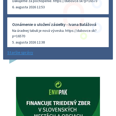
Ďakujeme za pochopenie. https://dubovce.sk?p=16573
6. augusta 2026 12:53
Oznámenie o uložení zásielky - Ivana Balážová
Na úradnej tabuli je nová výveska. https://dubovce.sk?
p=16570
5. augusta 2026 12:38
Staršie správy
Dovolenka - MUDr. Marián Sivoň
Ambulancia pre dospelých - MUDr. Marián Sivoň
Popudinské Močidľany oznamuje, že od 19.8 - 28.8.2026
budeZATVORENÁ z dôvodu čerpania dovolenky. Akútne
prípady bude riešiť MUDr.Fisch…
5. augusta 2026 12:35
Zajtrajší zvoz odpadu
Vážený občan, zajtra 5. 8. sa bude zvážať komunálny odpad.