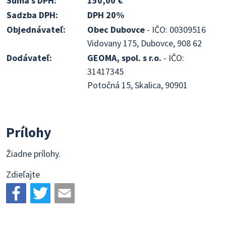
Suma s DPH:
150,00 €
Sadzba DPH:
DPH 20%
Objednávateľ:
Obec Dubovce
- IČO: 00309516
Vidovany 175, Dubovce, 908 62
Dodávateľ:
GEOMA, spol. s r.o.
- IČO:
31417345
Potočná 15, Skalica, 90901
Prílohy
Žiadne prílohy.
Zdieľajte