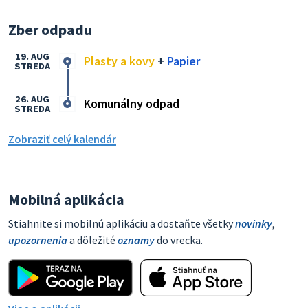
Zber odpadu
19. AUG
Plasty a kovy
+
Papier
STREDA
26. AUG
Komunálny odpad
STREDA
Zobraziť celý kalendár
Mobilná aplikácia
Stiahnite si mobilnú aplikáciu a dostaňte všetky
novinky
,
upozornenia
a dôležité
oznamy
do vrecka.