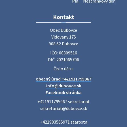
Pia
Nestránkový deň
Zájazd do Veľkého Medera
Kontakt
Základná organizácia Únie žien Slovenska Dubovce
srdečne pozýva svoje členky, ich rodinných príslušníkov aj
Obec Dubovce

priateľov na jednodňový zájazd na termálne kúpalisko
Vidovany 175

Veľký Meder, ktorý …
908 62 Dubovce
22. júla 2026 09:57
IČO: 00309516
DIČ: 2021065706
Poradne komplexnej pomoci
Číslo účtu:
Poradne komplexnej pomoci ponúkajú bezplatné a
obecný úrad +421911795967
diskrétne komplexné odborné poradenstvo. Tím
odborníkov Vám pomôžte nájsť riešenie v piatich kľúčových
info@dubovce.sk
oblastiach: právo rodina a v…
Facebook stránka
22. júla 2026 07:34
+421911795967 sekretariat

sekretariat@dubovce.sk

Voľby do orgánov samosprávnych krajov 2026 -
+421903585971 starosta

inf…