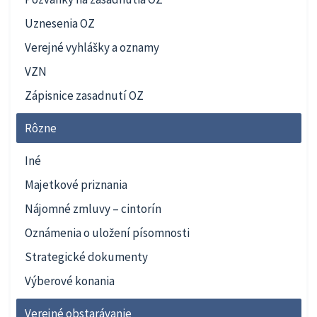
Uznesenia OZ
Verejné vyhlášky a oznamy
VZN
Zápisnice zasadnutí OZ
Rôzne
Iné
Majetkové priznania
Nájomné zmluvy – cintorín
Oznámenia o uložení písomnosti
Strategické dokumenty
Výberové konania
Verejné obstarávanie