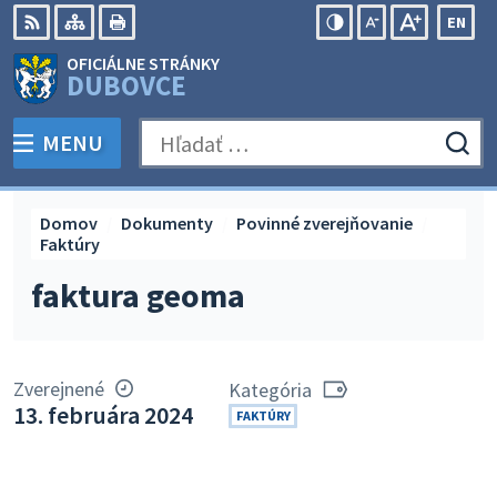
Preskočiť
EN
na
Swit
RSS
Mapa
Tlačiť
Zvýšiť
Zmenšiť
Zväčšiť
OFICIÁLNE STRÁNKY
obsah
lang
kontrast
veľkosť
veľkosť
DUBOVCE
to
písma
písma
Engli
MENU
PREPNÚŤ
Hľadať:
Odo
vyh
for
Domov
Dokumenty
Povinné zverejňovanie
Faktúry
faktura geoma
Zverejnené
Kategória
13. februára 2024
FAKTÚRY