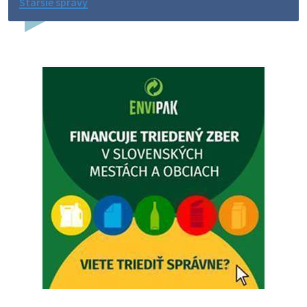
Staršie správy
Dovolenka - MUDr. Marián Sivoň
Ambulancia pre dospelých - MUDr. Marián Sivoň
Popudinské Močidľany oznamuje, že od 19.8 - 28.8.2026
budeZATVORENÁ z dôvodu čerpania dovolenky. Akútne
prípady bude riešiť MUDr.Fisch…
5. augusta 2026 12:35
Zajtrajší zvoz odpadu
Vážený občan, zajtra 5. 8. sa bude zvážať komunálny odpad.
4. augusta 2026 15:30
Dnešný zvoz odpadu
Vážený občan, dnes 5. 8. sa zváža komunálny odpad.
5. augusta 2026 05:00
Oznámenie o uložení zásielky - Juraj Sloboda