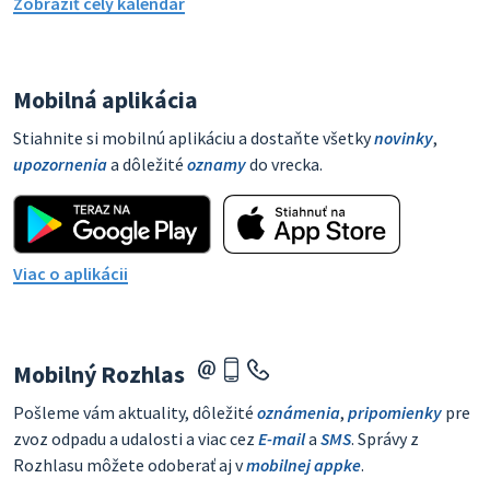
Zobraziť celý kalendár
Mobilná aplikácia
Stiahnite si mobilnú aplikáciu a dostaňte všetky
novinky
,
upozornenia
a dôležité
oznamy
do vrecka.
Viac o aplikácii
Mobilný Rozhlas
Pošleme vám aktuality, dôležité
oznámenia
,
pripomienky
pre
zvoz odpadu a udalosti a viac cez
E-mail
a
SMS
. Správy z
Rozhlasu môžete odoberať aj v
mobilnej appke
.