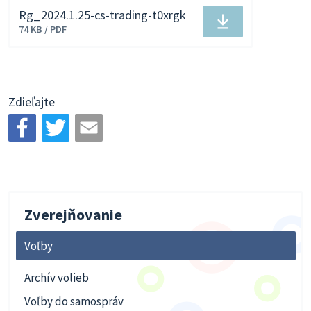
Rg_2024.1.25-cs-trading-t0xrgk
Stiahnuť
74 KB / PDF
súbor
Zdieľajte
Zverejňovanie
Voľby
Archív volieb
Voľby do samospráv