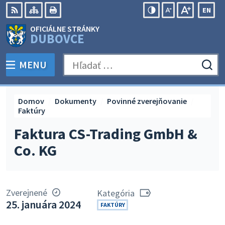
Preskočiť
EN
na
Swit
RSS
Mapa
Tlačiť
Zvýšiť
Zmenšiť
Zväčšiť
OFICIÁLNE STRÁNKY
obsah
lang
kontrast
veľkosť
veľkosť
DUBOVCE
to
písma
písma
Engli
MENU
PREPNÚŤ
Hľadať:
Odo
vyh
for
Domov
Dokumenty
Povinné zverejňovanie
Faktúry
Faktura CS-Trading GmbH &
Co. KG
Zverejnené
Kategória
25. januára 2024
FAKTÚRY