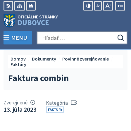
Preskočiť
EN
na
Swit
RSS
Mapa
Tlačiť
Zvýšiť
Zmenšiť
Zväčšiť
OFICIÁLNE STRÁNKY
obsah
lang
kontrast
veľkosť
veľkosť
DUBOVCE
to
písma
písma
Engli
MENU
PREPNÚŤ
Hľadať:
Odo
vyh
for
Domov
Dokumenty
Povinné zverejňovanie
Faktúry
Faktura combin
Zverejnené
Kategória
13. júla 2023
FAKTÚRY