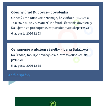
Obecný úrad Dubovce - dovolenka
Obecný úrad Dubovce oznamuje, že v dňoch 7.8.2026 a
14.8.2026 bude ZATVORENÉ z dôvodu čerpania dovolenky.
Ďakujeme za pochopenie. https://dubovce.sk?p=16573
6. augusta 2026 12:53
Oznámenie o uložení zásielky - Ivana Balážová
Na úradnej tabuli je nová výveska. https://dubovce.sk?
p=16570
5. augusta 2026 12:38
Staršie správy
Dovolenka - MUDr. Marián Sivoň
Ambulancia pre dospelých - MUDr. Marián Sivoň
Popudinské Močidľany oznamuje, že od 19.8 - 28.8.2026
budeZATVORENÁ z dôvodu čerpania dovolenky. Akútne
prípady bude riešiť MUDr.Fisch…