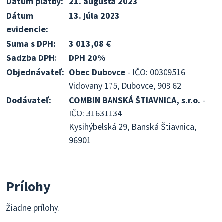
Dátum platby:
21. augusta 2023
Dátum
13. júla 2023
evidencie:
Suma s DPH:
3 013,08 €
Sadzba DPH:
DPH 20%
Objednávateľ:
Obec Dubovce
- IČO: 00309516
Vidovany 175, Dubovce, 908 62
Dodávateľ:
COMBIN BANSKÁ ŠTIAVNICA, s.r.o.
-
IČO: 31631134
Kysihýbelská 29, Banská Štiavnica,
96901
Prílohy
Žiadne prílohy.