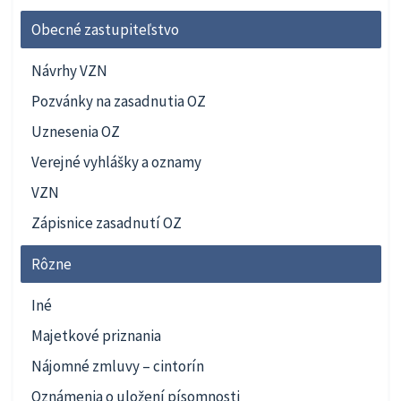
Obecné zastupiteľstvo
Návrhy VZN
Pozvánky na zasadnutia OZ
Uznesenia OZ
Verejné vyhlášky a oznamy
VZN
Zápisnice zasadnutí OZ
Rôzne
Iné
Majetkové priznania
Nájomné zmluvy – cintorín
Oznámenia o uložení písomnosti