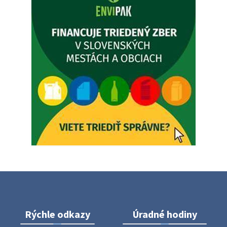
5. augusta 2026 12:35
Zajtrajší zvoz odpadu
Vážený občan, zajtra 5. 8. sa bude zvážať komunálny odpad.
4. augusta 2026 15:30
Dnešný zvoz odpadu
Vážený občan, dnes 5. 8. sa zváža komunálny odpad.
5. augusta 2026 05:00
Oznámenie o uložení zásielky - Juraj Sloboda
Na úradnej tabuli je nová výveska. https://dubovce.sk?
p=16556
28. júla 2026 10:49
Rýchle odkazy
Úradné hodiny
ZBER ŽELEZA