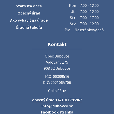
Obecný úrad oznamuje občanom, že v stredu 29. júla 2026
Pon
7:00 - 12:00
Starosta obce
sa v našej obci uskutoční zber železa. Pracovníci Obecného
Ut
7:00 - 12:00
Obecný úrad
úradu budú od 8.00 hod. prechádzať obcou a zbierať
Str
7:00 - 17:00
Ako vybaviť na úrade
železný odpad …
Štv
7:00 - 12:00
27. júla 2026 06:31
Úradná tabuľa
Pia
Nestránkový deň
Zájazd do Veľkého Medera
Kontakt
Základná organizácia Únie žien Slovenska Dubovce
srdečne pozýva svoje členky, ich rodinných príslušníkov aj
Obec Dubovce

priateľov na jednodňový zájazd na termálne kúpalisko
Vidovany 175

Veľký Meder, ktorý …
908 62 Dubovce
22. júla 2026 09:57
IČO: 00309516
DIČ: 2021065706
Poradne komplexnej pomoci
Číslo účtu:
Poradne komplexnej pomoci ponúkajú bezplatné a
obecný úrad +421911795967
diskrétne komplexné odborné poradenstvo. Tím
odborníkov Vám pomôžte nájsť riešenie v piatich kľúčových
info@dubovce.sk
oblastiach: právo rodina a v…
Facebook stránka