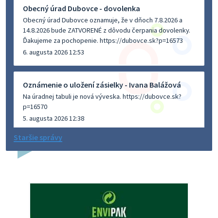
Obecný úrad Dubovce - dovolenka
Obecný úrad Dubovce oznamuje, že v dňoch 7.8.2026 a
14.8.2026 bude ZATVORENÉ z dôvodu čerpania dovolenky.
Ďakujeme za pochopenie. https://dubovce.sk?p=16573
6. augusta 2026 12:53
Oznámenie o uložení zásielky - Ivana Balážová
Na úradnej tabuli je nová výveska. https://dubovce.sk?
p=16570
5. augusta 2026 12:38
Staršie správy
Dovolenka - MUDr. Marián Sivoň
Ambulancia pre dospelých - MUDr. Marián Sivoň
Popudinské Močidľany oznamuje, že od 19.8 - 28.8.2026
budeZATVORENÁ z dôvodu čerpania dovolenky. Akútne
prípady bude riešiť MUDr.Fisch…
5. augusta 2026 12:35