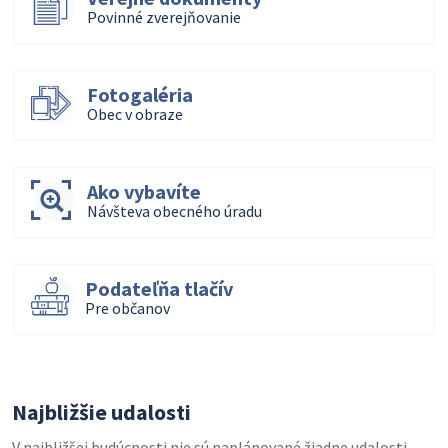
Povinné zverejňovanie
Fotogaléria
Obec v obraze
Ako vybavíte
Návšteva obecného úradu
Podateľňa tlačív
Pre občanov
Najbližšie udalosti
V najbližšej budúcnosti nie sú naplánované žiadne udalosti.