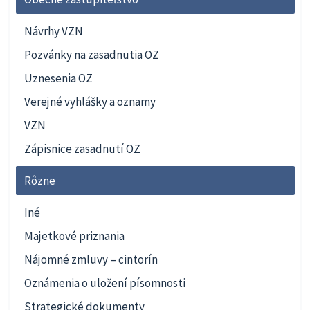
Návrhy VZN
Pozvánky na zasadnutia OZ
Uznesenia OZ
Verejné vyhlášky a oznamy
VZN
Zápisnice zasadnutí OZ
Rôzne
Iné
Majetkové priznania
Nájomné zmluvy – cintorín
Oznámenia o uložení písomnosti
Strategické dokumenty