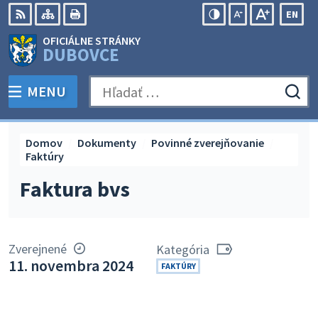
Preskočiť
EN
na
Swit
RSS
Mapa
Tlačiť
Zvýšiť
Zmenšiť
Zväčšiť
OFICIÁLNE STRÁNKY
obsah
lang
kontrast
veľkosť
veľkosť
DUBOVCE
to
písma
písma
Engli
MENU
PREPNÚŤ
Hľadať:
Odo
vyh
for
Domov
Dokumenty
Povinné zverejňovanie
Faktúry
Faktura bvs
Zverejnené
Kategória
11. novembra 2024
FAKTÚRY