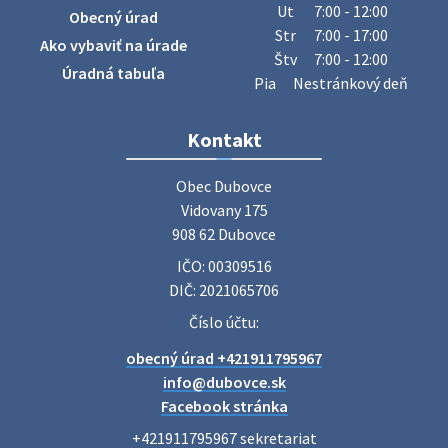
sa v našej obci uskutoční zber železa. Pracovníci Obecného
Ut
7:00 - 12:00
Obecný úrad
úradu budú od 8.00 hod. prechádzať obcou a zbierať
Str
7:00 - 17:00
Ako vybaviť na úrade
železný odpad …
Štv
7:00 - 12:00
27. júla 2026 06:31
Úradná tabuľa
Pia
Nestránkový deň
Zájazd do Veľkého Medera
Kontakt
Základná organizácia Únie žien Slovenska Dubovce
srdečne pozýva svoje členky, ich rodinných príslušníkov aj
Obec Dubovce

priateľov na jednodňový zájazd na termálne kúpalisko
Vidovany 175

Veľký Meder, ktorý …
908 62 Dubovce
22. júla 2026 09:57
IČO: 00309516
DIČ: 2021065706
Poradne komplexnej pomoci
Číslo účtu:
Poradne komplexnej pomoci ponúkajú bezplatné a
obecný úrad +421911795967
diskrétne komplexné odborné poradenstvo. Tím
odborníkov Vám pomôžte nájsť riešenie v piatich kľúčových
info@dubovce.sk
oblastiach: právo rodina a v…
Facebook stránka
22. júla 2026 07:34
+421911795967 sekretariat
