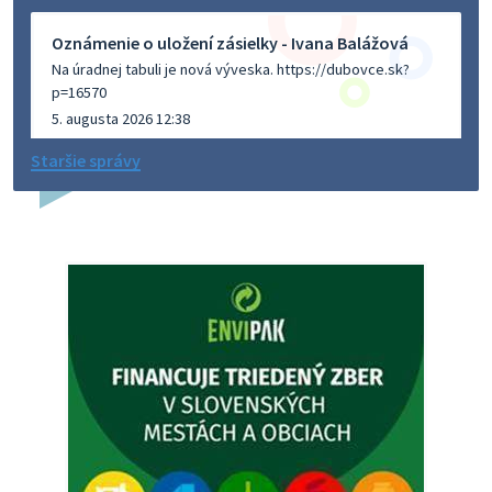
Oznámenie o uložení zásielky - Ivana Balážová
Na úradnej tabuli je nová výveska. https://dubovce.sk?
p=16570
5. augusta 2026 12:38
Staršie správy
Dovolenka - MUDr. Marián Sivoň
Ambulancia pre dospelých - MUDr. Marián Sivoň
Popudinské Močidľany oznamuje, že od 19.8 - 28.8.2026
budeZATVORENÁ z dôvodu čerpania dovolenky. Akútne
prípady bude riešiť MUDr.Fisch…
5. augusta 2026 12:35
Zajtrajší zvoz odpadu
Vážený občan, zajtra 5. 8. sa bude zvážať komunálny odpad.
4. augusta 2026 15:30