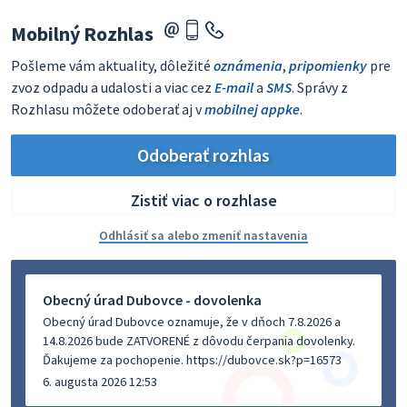
Mobilný Rozhlas
Pošleme vám aktuality, dôležité
oznámenia
,
pripomienky
pre
zvoz odpadu a udalosti a viac cez
E-mail
a
SMS
. Správy z
Rozhlasu môžete odoberať aj v
mobilnej appke
.
Odoberať rozhlas
Zistiť viac o rozhlase
Odhlásiť sa alebo zmeniť nastavenia
Obecný úrad Dubovce - dovolenka
Obecný úrad Dubovce oznamuje, že v dňoch 7.8.2026 a
14.8.2026 bude ZATVORENÉ z dôvodu čerpania dovolenky.
Ďakujeme za pochopenie. https://dubovce.sk?p=16573
6. augusta 2026 12:53