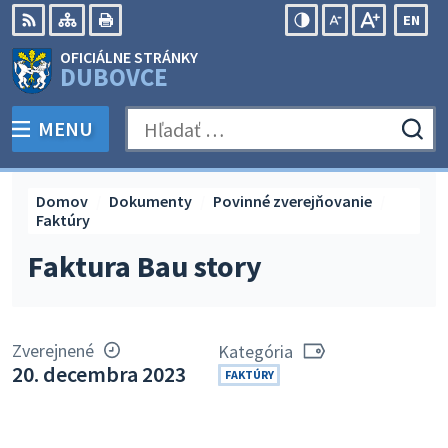
Preskočiť
EN
na
Swit
RSS
Mapa
Tlačiť
Zvýšiť
Zmenšiť
Zväčšiť
OFICIÁLNE STRÁNKY
obsah
lang
kontrast
veľkosť
veľkosť
DUBOVCE
to
písma
písma
Engli
MENU
PREPNÚŤ
Hľadať:
Odo
vyh
for
Domov
Dokumenty
Povinné zverejňovanie
Faktúry
Faktura Bau story
Zverejnené
Kategória
20. decembra 2023
FAKTÚRY