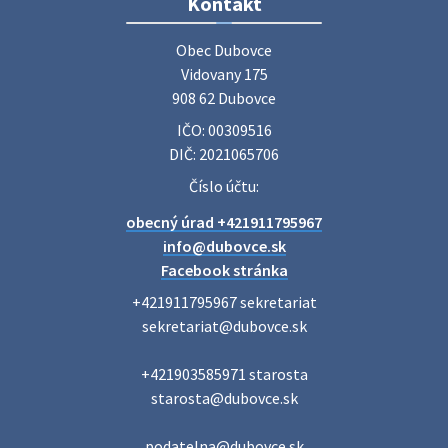
Zájazd do Veľkého Medera
Kontakt
Základná organizácia Únie žien Slovenska Dubovce
srdečne pozýva svoje členky, ich rodinných príslušníkov aj
Obec Dubovce

priateľov na jednodňový zájazd na termálne kúpalisko
Vidovany 175

Veľký Meder, ktorý …
908 62 Dubovce
22. júla 2026 09:57
IČO: 00309516
DIČ: 2021065706
Poradne komplexnej pomoci
Číslo účtu:
Poradne komplexnej pomoci ponúkajú bezplatné a
obecný úrad +421911795967
diskrétne komplexné odborné poradenstvo. Tím
odborníkov Vám pomôžte nájsť riešenie v piatich kľúčových
info@dubovce.sk
oblastiach: právo rodina a v…
Facebook stránka
22. júla 2026 07:34
+421911795967 sekretariat

sekretariat@dubovce.sk

Voľby do orgánov samosprávnych krajov 2026 -
+421903585971 starosta

inf…
starosta@dubovce.sk

Voľby do orgánov samosprávnych krajov 2026 V obci
Dubovce je utvorený 1 volebný okrsok. Sídlo volebnej
miestnosti je na adrese: Vidovany 175, 908 62 Dubovce –
podatelna@dubovce.sk