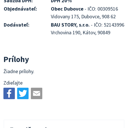
Sadzba DPH:
DPH 20%
Objednávateľ:
Obec Dubovce
- IČO: 00309516
Vidovany 175, Dubovce, 908 62
Dodávateľ:
BAU STORY, s.r.o.
- IČO: 52143996
Vrchovina 190, Kátov, 90849
Prílohy
Žiadne prílohy.
Zdieľajte