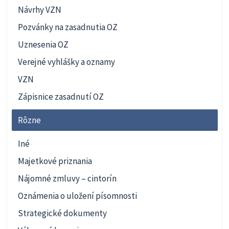
Návrhy VZN
Pozvánky na zasadnutia OZ
Uznesenia OZ
Verejné vyhlášky a oznamy
VZN
Zápisnice zasadnutí OZ
Rôzne
Iné
Majetkové priznania
Nájomné zmluvy – cintorín
Oznámenia o uložení písomnosti
Strategické dokumenty