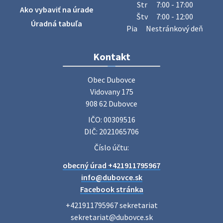
Str
7:00 - 17:00
Ako vybaviť na úrade
priateľov na jednodňový zájazd na termálne kúpalisko
Štv
7:00 - 12:00
Veľký Meder, ktorý …
Úradná tabuľa
Pia
Nestránkový deň
22. júla 2026 09:57
Kontakt
Poradne komplexnej pomoci
Poradne komplexnej pomoci ponúkajú bezplatné a
Obec Dubovce

diskrétne komplexné odborné poradenstvo. Tím
Vidovany 175

odborníkov Vám pomôžte nájsť riešenie v piatich kľúčových
908 62 Dubovce
oblastiach: právo rodina a v…
IČO: 00309516
22. júla 2026 07:34
DIČ: 2021065706
Číslo účtu:
Voľby do orgánov samosprávnych krajov 2026 -
inf…
obecný úrad +421911795967
Voľby do orgánov samosprávnych krajov 2026 V obci
info@dubovce.sk
Dubovce je utvorený 1 volebný okrsok. Sídlo volebnej
Facebook stránka
miestnosti je na adrese: Vidovany 175, 908 62 Dubovce –
+421911795967 sekretariat

obecný úrad Zapisovat…
sekretariat@dubovce.sk

22. júla 2026 07:23