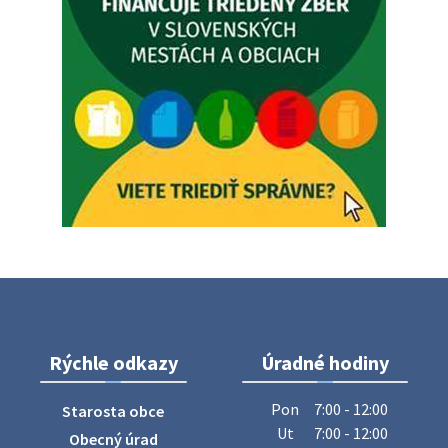
5. augusta 2026 05:00
Oznámenie o uložení zásielky - Juraj Sloboda
Na úradnej tabuli je nová výveska. https://dubovce.sk?
p=16556
28. júla 2026 10:49
ZBER ŽELEZA
Obecný úrad oznamuje občanom, že v stredu 29. júla 2026
sa v našej obci uskutoční zber železa. Pracovníci Obecného
úradu budú od 8.00 hod. prechádzať obcou a zbierať
železný odpad …
27. júla 2026 06:31
Rýchle odkazy
Úradné hodiny
Zájazd do Veľkého Medera
Pon
7:00 - 12:00
Starosta obce
Základná organizácia Únie žien Slovenska Dubovce
Ut
7:00 - 12:00
Obecný úrad
srdečne pozýva svoje členky, ich rodinných príslušníkov aj