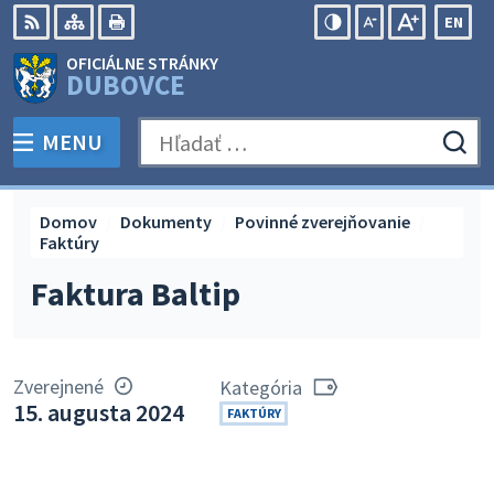
Preskočiť
EN
na
Swit
RSS
Mapa
Tlačiť
Zvýšiť
Zmenšiť
Zväčšiť
OFICIÁLNE STRÁNKY
obsah
lang
kontrast
veľkosť
veľkosť
DUBOVCE
to
písma
písma
Engli
MENU
PREPNÚŤ
Hľadať:
Odo
vyh
for
Domov
Dokumenty
Povinné zverejňovanie
Faktúry
Faktura Baltip
Zverejnené
Kategória
15. augusta 2024
FAKTÚRY