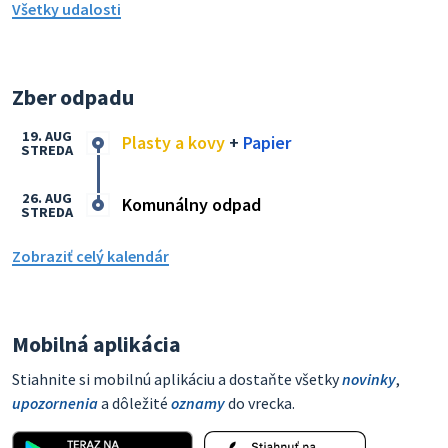
Všetky udalosti
Zber odpadu
19. AUG
Plasty a kovy
+
Papier
STREDA
26. AUG
Komunálny odpad
STREDA
Zobraziť celý kalendár
Mobilná aplikácia
Stiahnite si mobilnú aplikáciu a dostaňte všetky
novinky
,
upozornenia
a dôležité
oznamy
do vrecka.