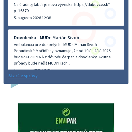
Na úradnej tabuli je nová výveska. https://dubovce.sk?
p=16570
5. augusta 2026 12:38
Dovolenka - MUDr. Marián Sivoň
Ambulancia pre dospelých - MUDr. Marián Sivoň
Popudinské Močidľany oznamuje, že od 19.8 - 28.8.2026
budeZATVORENÁ z dôvodu čerpania dovolenky. Akútne
prípady bude riešiť MUDr.Fisch…
5. augusta 2026 12:35
Staršie správy
Zajtrajší zvoz odpadu
Vážený občan, zajtra 5. 8. sa bude zvážať komunálny odpad.
4. augusta 2026 15:30
Dnešný zvoz odpadu
Vážený občan, dnes 5. 8. sa zváža komunálny odpad.