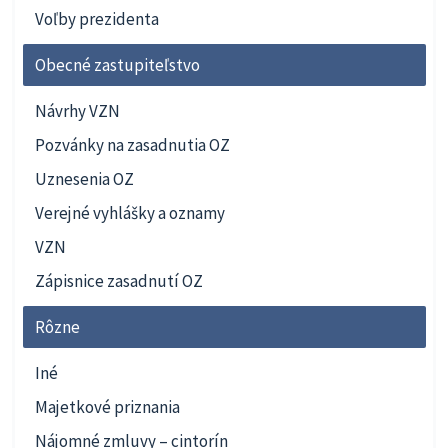
Voľby prezidenta
Obecné zastupiteľstvo
Návrhy VZN
Pozvánky na zasadnutia OZ
Uznesenia OZ
Verejné vyhlášky a oznamy
VZN
Zápisnice zasadnutí OZ
Rôzne
Iné
Majetkové priznania
Nájomné zmluvy – cintorín