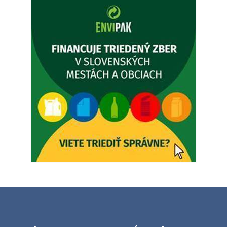
prípady bude riešiť MUDr.Fisch…
5. augusta 2026 12:35
Zajtrajší zvoz odpadu
Vážený občan, zajtra 5. 8. sa bude zvážať komunálny odpad.
4. augusta 2026 15:30
Dnešný zvoz odpadu
Vážený občan, dnes 5. 8. sa zváža komunálny odpad.
5. augusta 2026 05:00
Oznámenie o uložení zásielky - Juraj Sloboda
Na úradnej tabuli je nová výveska. https://dubovce.sk?
p=16556
28. júla 2026 10:49