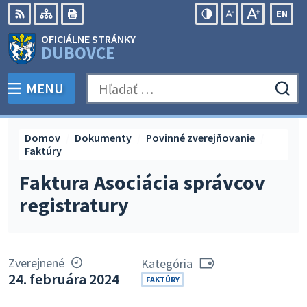
Preskočiť
EN
na
Swit
RSS
Mapa
Tlačiť
Zvýšiť
Zmenšiť
Zväčšiť
OFICIÁLNE STRÁNKY
obsah
lang
kontrast
veľkosť
veľkosť
DUBOVCE
to
písma
písma
Engli
MENU
PREPNÚŤ
Hľadať:
Odo
vyh
for
Domov
Dokumenty
Povinné zverejňovanie
Faktúry
Faktura Asociácia správcov
registratury
Zverejnené
Kategória
24. februára 2024
FAKTÚRY