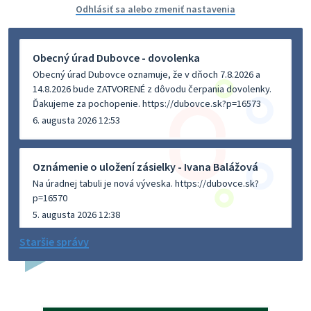
Odhlásiť sa alebo zmeniť nastavenia
Obecný úrad Dubovce - dovolenka
Obecný úrad Dubovce oznamuje, že v dňoch 7.8.2026 a
14.8.2026 bude ZATVORENÉ z dôvodu čerpania dovolenky.
Ďakujeme za pochopenie. https://dubovce.sk?p=16573
6. augusta 2026 12:53
Oznámenie o uložení zásielky - Ivana Balážová
Na úradnej tabuli je nová výveska. https://dubovce.sk?
p=16570
5. augusta 2026 12:38
Staršie správy
Dovolenka - MUDr. Marián Sivoň
Ambulancia pre dospelých - MUDr. Marián Sivoň
Popudinské Močidľany oznamuje, že od 19.8 - 28.8.2026
budeZATVORENÁ z dôvodu čerpania dovolenky. Akútne