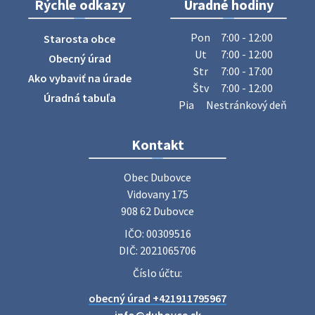
Rýchle odkazy
Úradné hodiny
ZBER ŽELEZA
Obecný úrad oznamuje občanom, že v stredu 29. júla 2026
Pon
7:00 - 12:00
Starosta obce
sa v našej obci uskutoční zber železa. Pracovníci Obecného
Ut
7:00 - 12:00
Obecný úrad
úradu budú od 8.00 hod. prechádzať obcou a zbierať
Str
7:00 - 17:00
Ako vybaviť na úrade
železný odpad …
Štv
7:00 - 12:00
27. júla 2026 06:31
Úradná tabuľa
Pia
Nestránkový deň
Zájazd do Veľkého Medera
Kontakt
Základná organizácia Únie žien Slovenska Dubovce
srdečne pozýva svoje členky, ich rodinných príslušníkov aj
Obec Dubovce

priateľov na jednodňový zájazd na termálne kúpalisko
Vidovany 175

Veľký Meder, ktorý …
908 62 Dubovce
22. júla 2026 09:57
IČO: 00309516
DIČ: 2021065706
Poradne komplexnej pomoci
Číslo účtu:
Poradne komplexnej pomoci ponúkajú bezplatné a
obecný úrad +421911795967
diskrétne komplexné odborné poradenstvo. Tím
odborníkov Vám pomôžte nájsť riešenie v piatich kľúčových
info@dubovce.sk