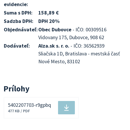
evidencie:
Suma s DPH:
158,89 €
Sadzba DPH:
DPH 20%
Objednávateľ:
Obec Dubovce
- IČO: 00309516
Vidovany 175, Dubovce, 908 62
Dodávateľ:
Alza.sk s. r. o.
- IČO: 36562939
Sliačska 1D, Bratislava - mestská časť
Nové Mesto, 83102
Prílohy
5402207703-r9gpbq
Stiahnuť
477 KB / PDF
súbor