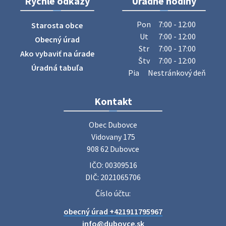
Rýchle odkazy
Úradné hodiny
ZBER ŽELEZA
Obecný úrad oznamuje občanom, že v stredu 29. júla 2026
Pon
7:00 - 12:00
Starosta obce
sa v našej obci uskutoční zber železa. Pracovníci Obecného
Ut
7:00 - 12:00
Obecný úrad
úradu budú od 8.00 hod. prechádzať obcou a zbierať
Str
7:00 - 17:00
Ako vybaviť na úrade
železný odpad …
Štv
7:00 - 12:00
27. júla 2026 06:31
Úradná tabuľa
Pia
Nestránkový deň
Zájazd do Veľkého Medera
Kontakt
Základná organizácia Únie žien Slovenska Dubovce
srdečne pozýva svoje členky, ich rodinných príslušníkov aj
Obec Dubovce

priateľov na jednodňový zájazd na termálne kúpalisko
Vidovany 175

Veľký Meder, ktorý …
908 62 Dubovce
22. júla 2026 09:57
IČO: 00309516
DIČ: 2021065706
Poradne komplexnej pomoci
Číslo účtu:
Poradne komplexnej pomoci ponúkajú bezplatné a
obecný úrad +421911795967
diskrétne komplexné odborné poradenstvo. Tím
odborníkov Vám pomôžte nájsť riešenie v piatich kľúčových
info@dubovce.sk