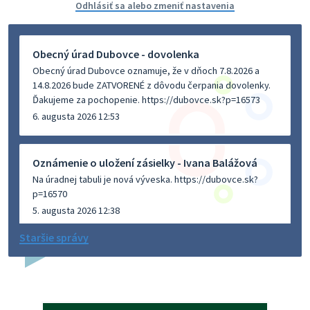
Odhlásiť sa alebo zmeniť nastavenia
Obecný úrad Dubovce - dovolenka
Obecný úrad Dubovce oznamuje, že v dňoch 7.8.2026 a
14.8.2026 bude ZATVORENÉ z dôvodu čerpania dovolenky.
Ďakujeme za pochopenie. https://dubovce.sk?p=16573
6. augusta 2026 12:53
Oznámenie o uložení zásielky - Ivana Balážová
Na úradnej tabuli je nová výveska. https://dubovce.sk?
p=16570
5. augusta 2026 12:38
Staršie správy
Dovolenka - MUDr. Marián Sivoň
Ambulancia pre dospelých - MUDr. Marián Sivoň
Popudinské Močidľany oznamuje, že od 19.8 - 28.8.2026
budeZATVORENÁ z dôvodu čerpania dovolenky. Akútne