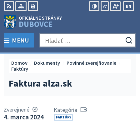
Preskočiť
EN
na
Swit
RSS
Mapa
Tlačiť
Zvýšiť
Zmenšiť
Zväčšiť
OFICIÁLNE STRÁNKY
obsah
lang
kontrast
veľkosť
veľkosť
DUBOVCE
to
písma
písma
Engli
MENU
PREPNÚŤ
Hľadať:
Odo
vyh
for
Domov
Dokumenty
Povinné zverejňovanie
Faktúry
Faktura alza.sk
Zverejnené
Kategória
4. marca 2024
FAKTÚRY