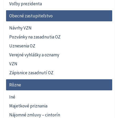
Voľby prezidenta
Obecné zastupiteľstvo
Návrhy VZN
Pozvánky na zasadnutia OZ
Uznesenia OZ
Verejné vyhlášky a oznamy
VZN
Zápisnice zasadnutí OZ
Rôzne
Iné
Majetkové priznania
Nájomné zmluvy – cintorín