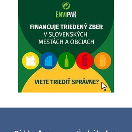
prípady bude riešiť MUDr.Fisch…
5. augusta 2026 12:35
Zajtrajší zvoz odpadu
Vážený občan, zajtra 5. 8. sa bude zvážať komunálny odpad.
4. augusta 2026 15:30
Dnešný zvoz odpadu
Vážený občan, dnes 5. 8. sa zváža komunálny odpad.
5. augusta 2026 05:00
Oznámenie o uložení zásielky - Juraj Sloboda
Na úradnej tabuli je nová výveska. https://dubovce.sk?
p=16556
28. júla 2026 10:49