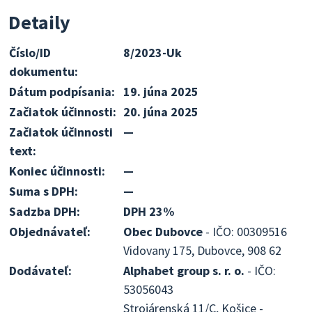
Detaily
Číslo/ID
8/2023-Uk
dokumentu:
Dátum podpísania:
19. júna 2025
Začiatok účinnosti:
20. júna 2025
Začiatok účinnosti
—
text:
Koniec účinnosti:
—
Suma s DPH:
—
Sadzba DPH:
DPH 23%
Objednávateľ:
Obec Dubovce
- IČO: 00309516
Vidovany 175, Dubovce, 908 62
Dodávateľ:
Alphabet group s. r. o.
- IČO:
53056043
Strojárenská 11/C, Košice -