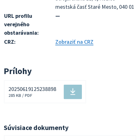
mestská časť Staré Mesto, 040 01
URL profilu
—
verejného
obstarávania:
CRZ:
Zobraziť na CRZ
Prílohy
20250619125238898
Stiahnuť
285 KB / PDF
súbor
Súvisiace dokumenty