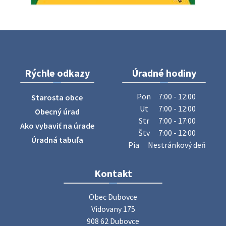
Oznámenie o uložení zásielky - Juraj Sloboda
Na úradnej tabuli je nová výveska. https://dubovce.sk?
p=16556
28. júla 2026 10:49
Rýchle odkazy
Úradné hodiny
ZBER ŽELEZA
Obecný úrad oznamuje občanom, že v stredu 29. júla 2026
Pon
7:00 - 12:00
Starosta obce
sa v našej obci uskutoční zber železa. Pracovníci Obecného
Ut
7:00 - 12:00
Obecný úrad
úradu budú od 8.00 hod. prechádzať obcou a zbierať
Str
7:00 - 17:00
Ako vybaviť na úrade
železný odpad …
Štv
7:00 - 12:00
27. júla 2026 06:31
Úradná tabuľa
Pia
Nestránkový deň
Zájazd do Veľkého Medera
Kontakt
Základná organizácia Únie žien Slovenska Dubovce
srdečne pozýva svoje členky, ich rodinných príslušníkov aj
Obec Dubovce

priateľov na jednodňový zájazd na termálne kúpalisko
Vidovany 175

Veľký Meder, ktorý …
908 62 Dubovce