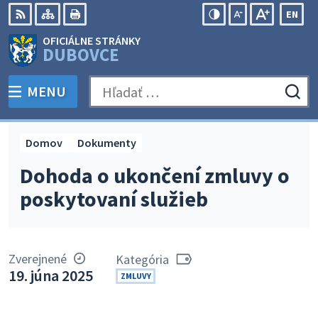
Preskočiť
EN
na
Swit
RSS
Mapa
Tlačiť
Zvýšiť
Zmenšiť
Zväčšiť
OFICIÁLNE STRÁNKY
obsah
lang
kontrast
veľkosť
veľkosť
DUBOVCE
to
písma
písma
Engli
MENU
PREPNÚŤ
Hľadať:
Odo
vyh
for
Domov
Dokumenty
Dohoda o ukončení zmluvy o
poskytovaní služieb
Zverejnené
Kategória
19. júna 2025
ZMLUVY