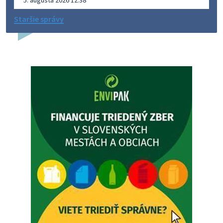
Staršie správy
Dovolenka - MUDr. Marián Sivoň
Ambulancia pre dospelých - MUDr. Marián Sivoň
Popudinské Močidľany oznamuje, že od 19.8 - 28.8.2026
budeZATVORENÁ z dôvodu čerpania dovolenky. Akútne
prípady bude riešiť MUDr.Fisch…
5. augusta 2026 12:35
Zajtrajší zvoz odpadu
Vážený občan, zajtra 5. 8. sa bude zvážať komunálny odpad.
4. augusta 2026 15:30
Dnešný zvoz odpadu
Vážený občan, dnes 5. 8. sa zváža komunálny odpad.
5. augusta 2026 05:00