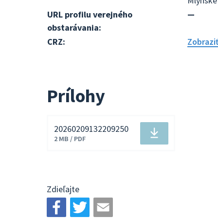
Mlynské 
URL profilu verejného
—
obstarávania:
CRZ:
Zobrazi
Prílohy
20260209132209250
Stiahnuť
2 MB / PDF
súbor
Zdieľajte