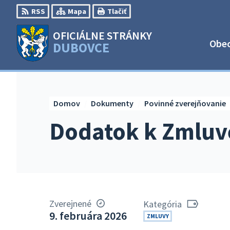
Preskočiť
RSS
Mapa
Tlačiť
na
obsah
OFICIÁLNE STRÁNKY
Obe
DUBOVCE
Domov
Dokumenty
Povinné zverejňovanie
Dodatok k Zmluv
Zverejnené
Kategória
9. februára 2026
ZMLUVY