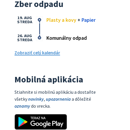
Zber odpadu
19. AUG
Plasty a kovy
+
Papier
STREDA
26. AUG
Komunálny odpad
STREDA
Zobraziť celý kalendár
Mobilná aplikácia
Stiahnite si mobilnú aplikáciu a dostaňte
všetky
novinky
,
upozornenia
a dôležité
oznamy
do vrecka.