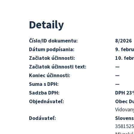
Detaily
Číslo/ID dokumentu:
8/2026
Dátum podpísania:
9. febr
Začiatok účinnosti:
10. feb
Začiatok účinnosti text:
—
Koniec účinnosti:
—
Suma s DPH:
—
Sadzba DPH:
DPH 23
Objednávateľ:
Obec D
Vidovany
Dodávateľ:
Slovens
3581525