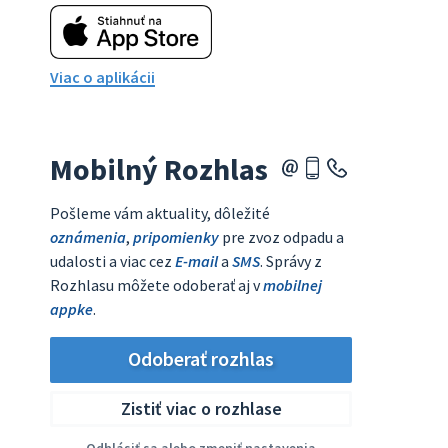
Viac o aplikácii
Mobilný Rozhlas
Pošleme vám aktuality, dôležité
oznámenia
,
pripomienky
pre zvoz odpadu a
udalosti a viac cez
E-mail
a
SMS
. Správy z
Rozhlasu môžete odoberať aj v
mobilnej
appke
.
Odoberať rozhlas
Zistiť viac o rozhlase
Odhlásiť sa alebo zmeniť nastavenia