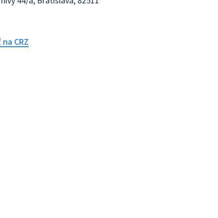
nivy 44/a, Bratislava, 82511
ť na CRZ