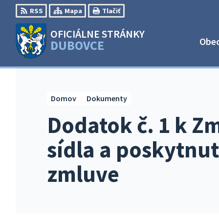
Preskočiť
RSS
Mapa
Tlačiť
na
obsah
OFICIÁLNE STRÁNKY
Obe
DUBOVCE
Domov
Dokumenty
Dodatok č. 1 k Z
sídla a poskytnut
zmluve