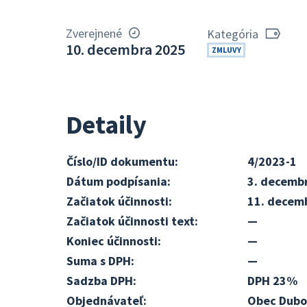
Zverejnené
Kategória
10. decembra 2025
ZMLUVY
Detaily
Číslo/ID dokumentu:
4/2023-1
Dátum podpísania:
3. decemb
Začiatok účinnosti:
11. decem
Začiatok účinnosti text:
—
Koniec účinnosti:
—
Suma s DPH:
—
Sadzba DPH:
DPH 23%
Objednávateľ:
Obec Dubo