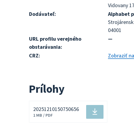
Vidovany 17
Dodávateľ:
Alphabet pa
Strojárensk
04001
URL profilu verejného
—
obstarávania:
CRZ:
Zobraziť n
Prílohy
20251210150750656
Stiahnuť
1 MB / PDF
súbor