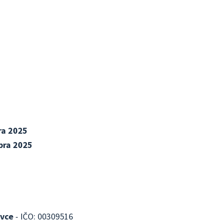
ra 2025
bra 2025
vce
- IČO: 00309516