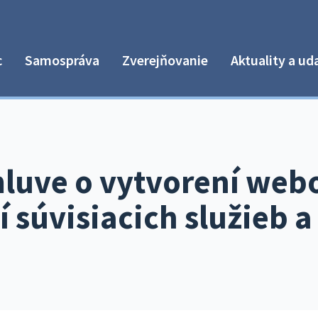
c
Samospráva
Zverejňovanie
Aktuality a ud
mluve o vytvorení we
í súvisiacich služieb a