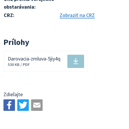
obstarávania:
CRZ:
Zobraziť na CRZ
Prílohy
Darovacia-zmluva-5jiy4q
Stiahnuť
530 KB / PDF
súbor
Zdieľajte