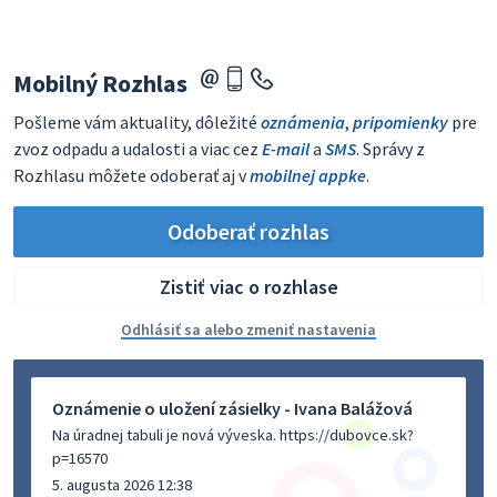
Mobilný Rozhlas
Pošleme vám aktuality, dôležité
oznámenia
,
pripomienky
pre
zvoz odpadu a udalosti a viac cez
E-mail
a
SMS
. Správy z
Rozhlasu môžete odoberať aj v
mobilnej appke
.
Odoberať rozhlas
Zistiť viac o rozhlase
Odhlásiť sa alebo zmeniť nastavenia
Oznámenie o uložení zásielky - Ivana Balážová
Na úradnej tabuli je nová výveska. https://dubovce.sk?
p=16570
5. augusta 2026 12:38