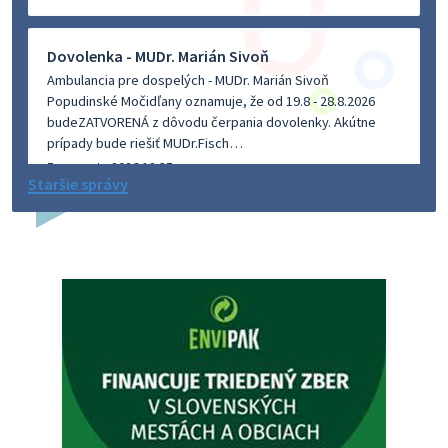
Dovolenka - MUDr. Marián Sivoň
Ambulancia pre dospelých - MUDr. Marián Sivoň
Popudinské Močidľany oznamuje, že od 19.8 - 28.8.2026
budeZATVORENÁ z dôvodu čerpania dovolenky. Akútne
prípady bude riešiť MUDr.Fisch…
5. augusta 2026 12:35
Staršie správy
Zajtrajší zvoz odpadu
Vážený občan, zajtra 5. 8. sa bude zvážať komunálny odpad.
4. augusta 2026 15:30
Dnešný zvoz odpadu
Vážený občan, dnes 5. 8. sa zváža komunálny odpad.
5. augusta 2026 05:00