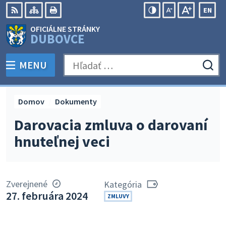
Preskočiť
EN
na
Swit
RSS
Mapa
Tlačiť
Zvýšiť
Zmenšiť
Zväčšiť
OFICIÁLNE STRÁNKY
obsah
lang
kontrast
veľkosť
veľkosť
DUBOVCE
to
písma
písma
Engli
MENU
PREPNÚŤ
Hľadať:
Odo
vyh
for
Domov
Dokumenty
Darovacia zmluva o darovaní
hnuteľnej veci
Zverejnené
Kategória
27. februára 2024
ZMLUVY