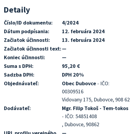
Detaily
Číslo/ID dokumentu:
4/2024
Dátum podpísania:
12. februára 2024
Začiatok účinnosti:
13. februára 2024
Začiatok účinnosti text:
—
Koniec účinnosti:
—
Suma s DPH:
95,20 €
Sadzba DPH:
DPH 20%
Objednávateľ:
Obec Dubovce
- IČO:
00309516
Vidovany 175, Dubovce, 908 62
Dodávateľ:
Mgr. Filip Tokoš - Tem-tokos
- IČO: 54851408
, Dubovce, 90862
URL profilu verejného
—