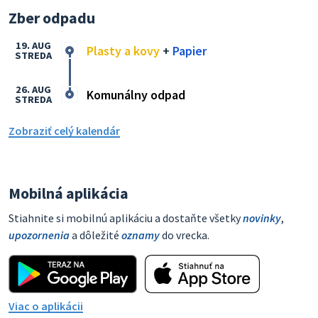
Zber odpadu
19. AUG
Plasty a kovy
+
Papier
STREDA
26. AUG
Komunálny odpad
STREDA
Zobraziť celý kalendár
Mobilná aplikácia
Stiahnite si mobilnú aplikáciu a dostaňte všetky
novinky
,
upozornenia
a dôležité
oznamy
do vrecka.
Viac o aplikácii