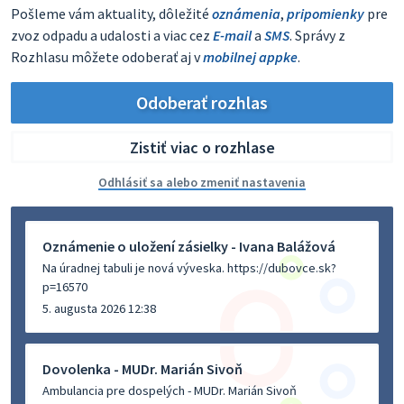
Pošleme vám aktuality, dôležité
oznámenia
,
pripomienky
pre
zvoz odpadu a udalosti a viac cez
E-mail
a
SMS
. Správy z
Rozhlasu môžete odoberať aj v
mobilnej appke
.
Odoberať rozhlas
Zistiť viac o rozhlase
Odhlásiť sa alebo zmeniť nastavenia
Oznámenie o uložení zásielky - Ivana Balážová
Na úradnej tabuli je nová výveska. https://dubovce.sk?
p=16570
5. augusta 2026 12:38
Dovolenka - MUDr. Marián Sivoň
Ambulancia pre dospelých - MUDr. Marián Sivoň