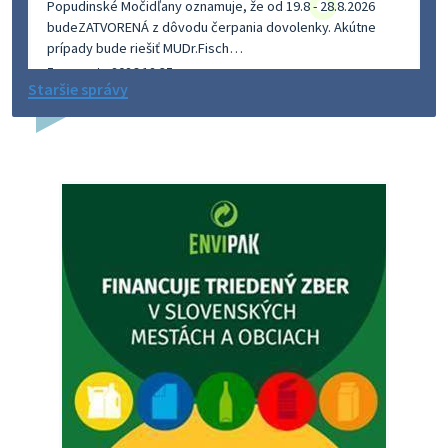
Popudinské Močidľany oznamuje, že od 19.8 - 28.8.2026
budeZATVORENÁ z dôvodu čerpania dovolenky. Akútne
prípady bude riešiť MUDr.Fisch…
5. augusta 2026 12:35
Staršie správy
Zajtrajší zvoz odpadu
Vážený občan, zajtra 5. 8. sa bude zvážať komunálny odpad.
4. augusta 2026 15:30
Dnešný zvoz odpadu
Vážený občan, dnes 5. 8. sa zváža komunálny odpad.
5. augusta 2026 05:00
Oznámenie o uložení zásielky - Juraj Sloboda
Na úradnej tabuli je nová výveska. https://dubovce.sk?
p=16556
28. júla 2026 10:49