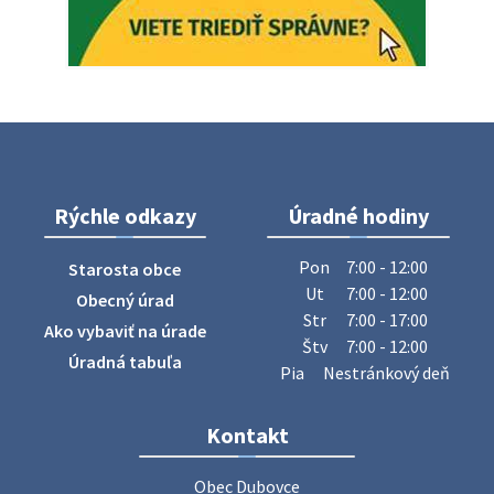
ZBER ŽELEZA
Obecný úrad oznamuje občanom, že v stredu 29. júla 2026
sa v našej obci uskutoční zber železa. Pracovníci Obecného
úradu budú od 8.00 hod. prechádzať obcou a zbierať
železný odpad …
27. júla 2026 06:31
Rýchle odkazy
Úradné hodiny
Zájazd do Veľkého Medera
Pon
7:00 - 12:00
Starosta obce
Základná organizácia Únie žien Slovenska Dubovce
Ut
7:00 - 12:00
Obecný úrad
srdečne pozýva svoje členky, ich rodinných príslušníkov aj
Str
7:00 - 17:00
Ako vybaviť na úrade
priateľov na jednodňový zájazd na termálne kúpalisko
Štv
7:00 - 12:00
Veľký Meder, ktorý …
Úradná tabuľa
Pia
Nestránkový deň
22. júla 2026 09:57
Kontakt
Poradne komplexnej pomoci
Poradne komplexnej pomoci ponúkajú bezplatné a
Obec Dubovce
