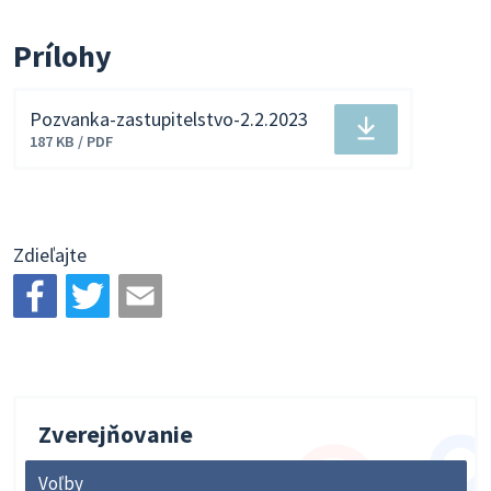
Prílohy
Pozvanka-zastupitelstvo-2.2.2023
Stiahnuť
187 KB / PDF
súbor
Zdieľajte
Zverejňovanie
Voľby