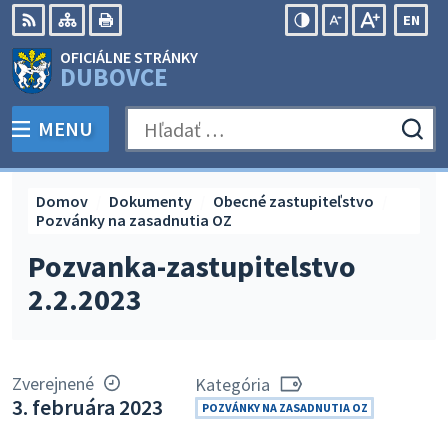
Preskočiť
EN
na
Swit
RSS
Mapa
Tlačiť
Zvýšiť
Zmenšiť
Zväčšiť
OFICIÁLNE STRÁNKY
obsah
lang
kontrast
veľkosť
veľkosť
DUBOVCE
to
písma
písma
Engli
MENU
PREPNÚŤ
Hľadať:
Odo
vyh
for
Domov
Dokumenty
Obecné zastupiteľstvo
Pozvánky na zasadnutia OZ
Pozvanka-zastupitelstvo
2.2.2023
Zverejnené
Kategória
3. februára 2023
POZVÁNKY NA ZASADNUTIA OZ