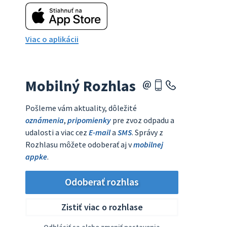
Viac o aplikácii
Mobilný Rozhlas
Pošleme vám aktuality, dôležité
oznámenia
,
pripomienky
pre zvoz odpadu a
udalosti a viac cez
E-mail
a
SMS
. Správy z
Rozhlasu môžete odoberať aj v
mobilnej
appke
.
Odoberať rozhlas
Zistiť viac o rozhlase
Odhlásiť sa alebo zmeniť nastavenia