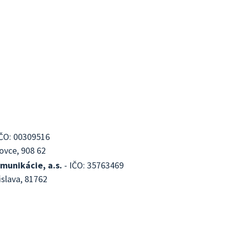
IČO: 00309516
ovce, 908 62
munikácie, a.s.
- IČO: 35763469
islava, 81762