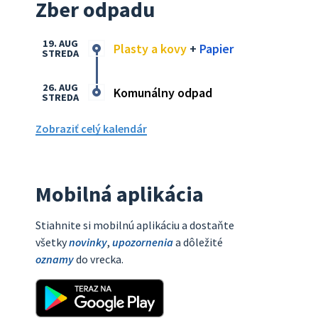
Zber odpadu
19. AUG
Plasty a kovy
+
Papier
STREDA
26. AUG
Komunálny odpad
STREDA
Zobraziť celý kalendár
Mobilná aplikácia
Stiahnite si mobilnú aplikáciu a dostaňte
všetky
novinky
,
upozornenia
a dôležité
oznamy
do vrecka.