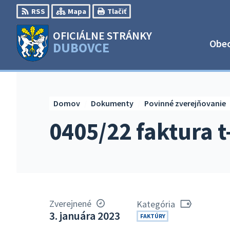
Preskočiť
RSS
Mapa
Tlačiť
na
obsah
OFICIÁLNE STRÁNKY
Obe
DUBOVCE
Domov
Dokumenty
Povinné zverejňovanie
0405/22 faktura 
Zverejnené
Kategória
3. januára 2023
FAKTÚRY