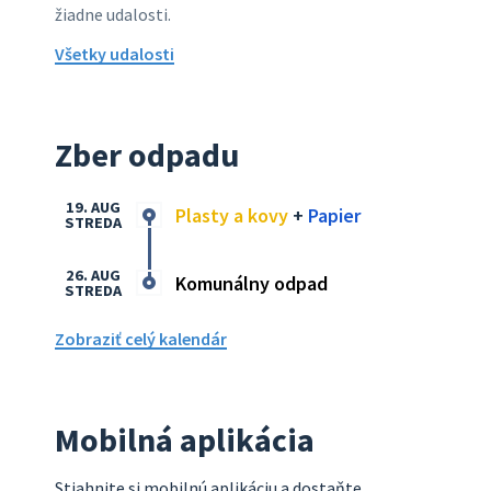
žiadne udalosti.
Všetky udalosti
Zber odpadu
19. AUG
Plasty a kovy
+
Papier
STREDA
26. AUG
Komunálny odpad
STREDA
Zobraziť celý kalendár
Mobilná aplikácia
Stiahnite si mobilnú aplikáciu a dostaňte