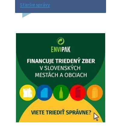
Na úradnej tabuli je nová výveska.
Staršie správy
https://dubovce.sk?p=16570
5. augusta 2026 12:38
Dovolenka - MUDr. Marián Sivoň
Ambulancia pre dospelých - MUDr.
Marián Sivoň Popudinské Močidľany
oznamuje, že od 19.8 - 28.8.2026
budeZATVORENÁ z dôvodu čerpania
dovolenky. Akútne prípady bude riešiť
MUDr.Fisch…
5. augusta 2026 12:35
Zajtrajší zvoz odpadu
Vážený občan, zajtra 5. 8. sa bude
zvážať komunálny odpad.
4. augusta 2026 15:30