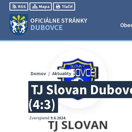
Preskočiť
RSS
Mapa
Tlačiť
na
obsah
OFICIÁLNE STRÁNKY
Obe
DUBOVCE
Domov
Aktuality
TJ Slovan Dubovc
(4:3)
Zverejnené
9.6.2024
.