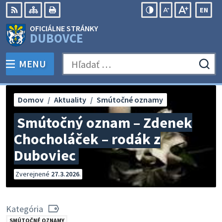
Preskočiť
EN
na
Swit
RSS
Mapa
Tlačiť
Zvýšiť
Zmenšiť
Zväčšiť
OFICIÁLNE STRÁNKY
obsah
lang
kontrast
veľkosť
veľkosť
DUBOVCE
to
písma
písma
Engli
MENU
PREPNÚŤ
Hľadať:
Odo
vyh
for
Domov
Aktuality
Smútočné oznamy
Smútočný oznam – Zdenek
Chocholáček – rodák z
Duboviec
Zverejnené
27.3.2026
.
Kategória
SMÚTOČNÉ OZNAMY