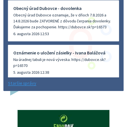
Obecný úrad Dubovce - dovolenka
Obecný úrad Dubovce oznamuje, že v dňoch 7.8.2026 a
14.8.2026 bude ZATVORENÉ z dôvodu čerpania dovolenky.
Ďakujeme za pochopenie. https://dubovce.sk?p=16573
6. augusta 2026 12:53
Oznámenie o uložení zásielky - Ivana Balážová
Na úradnej tabuli je nová výveska. https://dubovce.sk?
p=16570
5. augusta 2026 12:38
Staršie správy
Dovolenka - MUDr. Marián Sivoň
Ambulancia pre dospelých - MUDr. Marián Sivoň
Popudinské Močidľany oznamuje, že od 19.8 - 28.8.2026
budeZATVORENÁ z dôvodu čerpania dovolenky. Akútne
prípady bude riešiť MUDr.Fisch…
5. augusta 2026 12:35