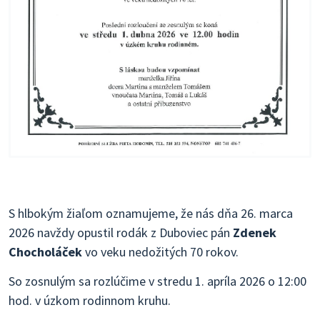
S hlbokým žiaľom oznamujeme, že nás dňa 26. marca
2026 navždy opustil rodák z Duboviec pán
Zdenek
Chocholáček
vo veku nedožitých 70 rokov.
So zosnulým sa rozlúčime v stredu 1. apríla 2026 o 12:00
hod. v úzkom rodinnom kruhu.