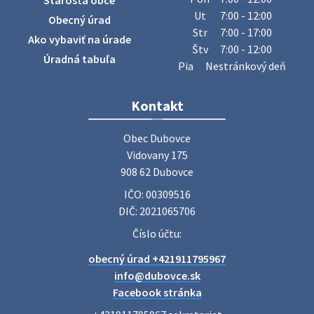
Starosta obce
sa v našej obci uskutoční zber železa. Pracovníci Obecného
Ut
7:00 - 12:00
Obecný úrad
úradu budú od 8.00 hod. prechádzať obcou a zbierať
Str
7:00 - 17:00
Ako vybaviť na úrade
železný odpad …
Štv
7:00 - 12:00
27. júla 2026 06:31
Úradná tabuľa
Pia
Nestránkový deň
Zájazd do Veľkého Medera
Kontakt
Základná organizácia Únie žien Slovenska Dubovce
srdečne pozýva svoje členky, ich rodinných príslušníkov aj
Obec Dubovce

priateľov na jednodňový zájazd na termálne kúpalisko
Vidovany 175

Veľký Meder, ktorý …
908 62 Dubovce
22. júla 2026 09:57
IČO: 00309516
DIČ: 2021065706
Poradne komplexnej pomoci
Číslo účtu:
Poradne komplexnej pomoci ponúkajú bezplatné a
obecný úrad +421911795967
diskrétne komplexné odborné poradenstvo. Tím
odborníkov Vám pomôžte nájsť riešenie v piatich kľúčových
info@dubovce.sk
oblastiach: právo rodina a v…
Facebook stránka
22. júla 2026 07:34