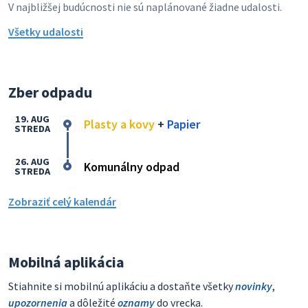
V najbližšej budúcnosti nie sú naplánované žiadne udalosti.
Všetky udalosti
Zber odpadu
19. AUG
Plasty a kovy
+
Papier
STREDA
26. AUG
Komunálny odpad
STREDA
Zobraziť celý kalendár
Mobilná aplikácia
Stiahnite si mobilnú aplikáciu a dostaňte všetky
novinky
,
upozornenia
a dôležité
oznamy
do vrecka.