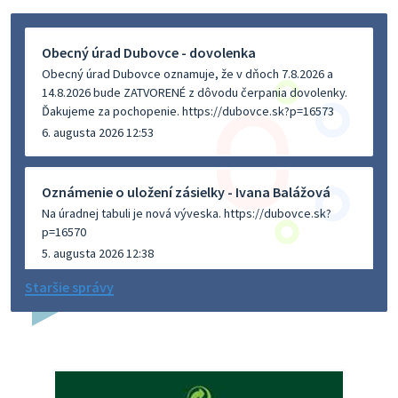
Obecný úrad Dubovce - dovolenka
Obecný úrad Dubovce oznamuje, že v dňoch 7.8.2026 a
14.8.2026 bude ZATVORENÉ z dôvodu čerpania dovolenky.
Ďakujeme za pochopenie. https://dubovce.sk?p=16573
6. augusta 2026 12:53
Oznámenie o uložení zásielky - Ivana Balážová
Na úradnej tabuli je nová výveska. https://dubovce.sk?
p=16570
5. augusta 2026 12:38
Staršie správy
Dovolenka - MUDr. Marián Sivoň
Ambulancia pre dospelých - MUDr. Marián Sivoň
Popudinské Močidľany oznamuje, že od 19.8 - 28.8.2026
budeZATVORENÁ z dôvodu čerpania dovolenky. Akútne
prípady bude riešiť MUDr.Fisch…