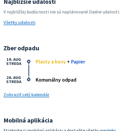
Najbližšie udalosti
V najbližšej budúcnosti nie sú naplánované žiadne udalosti.
Všetky udalosti
Zber odpadu
19. AUG
Plasty a kovy
+
Papier
STREDA
26. AUG
Komunálny odpad
STREDA
Zobraziť celý kalendár
Mobilná aplikácia
Stiahnite si mobilnú aplikáciu a dostaňte všetky
novinky
,