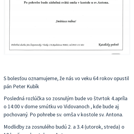
S bolesťou oznamujeme, že nás vo veku 64 rokov opustil
pán Peter Kubík
Posledná rozlúčka so zosnulým bude vo štvrtok 4.apríla
o 14:00 v dome smútku vo Vidovanoch , kde bude aj
pochovaný. Po pohrebe sv. omša v kostole sv. Antona.
Modlidby za zosnulého budú 2. a 3.4 (utorok, streda) o