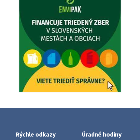
5. augusta 2026 12:35
Zajtrajší zvoz odpadu
Vážený občan, zajtra 5. 8. sa bude zvážať komunálny odpad.
4. augusta 2026 15:30
Dnešný zvoz odpadu
Vážený občan, dnes 5. 8. sa zváža komunálny odpad.
5. augusta 2026 05:00
Oznámenie o uložení zásielky - Juraj Sloboda
Na úradnej tabuli je nová výveska. https://dubovce.sk?
p=16556
28. júla 2026 10:49
Rýchle odkazy
Úradné hodiny
ZBER ŽELEZA