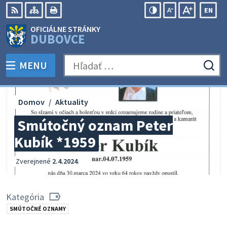
Preskočiť
EN
na
Swit
RSS
Mapa
Tlačiť
Zvýšiť
Zmenšiť
Zväčšiť
OFICIÁLNE STRÁNKY
obsah
lang
kontrast
veľkosť
veľkosť
DUBOVCE
to
písma
písma
Engli
MENU
PREPNÚŤ
Hľadať:
Odo
vyh
for
Domov
Aktuality
Smútočný oznam Peter
Kubík *1959
Zverejnené
2.4.2024
.
Kategória
SMÚTOČNÉ OZNAMY