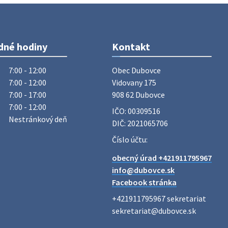
Vážený občan, dnes 5. 8. sa zváža
komunálny odpad.
5. augusta 2026 05:00
dné hodiny
Kontakt
Oznámenie o uložení zásielky -
Juraj Sloboda
7:00 - 12:00
Obec Dubovce

Na úradnej tabuli je nová výveska.
7:00 - 12:00
Vidovany 175

https://dubovce.sk?p=16556
7:00 - 17:00
908 62 Dubovce
28. júla 2026 10:49
7:00 - 12:00
IČO: 00309516
Nestránkový deň
DIČ: 2021065706
ZBER ŽELEZA
Číslo účtu:
Obecný úrad oznamuje občanom, že v
obecný úrad +421911795967
stredu 29. júla 2026 sa v našej obci
info@dubovce.sk
uskutoční zber železa. Pracovníci
Facebook stránka
Obecného úradu budú od 8.00 hod.
prechádzať obcou a zbierať železný
+421911795967 sekretariat

odpad …
sekretariat@dubovce.sk

27. júla 2026 06:31