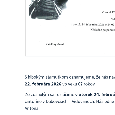
S hlbokým zármutkom oznamujeme, že nás nav
22. februára 2026
vo veku 67 rokov.
Zo zosnulým sa rozlúčime
v utorok 24. februá
cintoríne v Dubovciach – Vidovanoch. Následne
Antona.