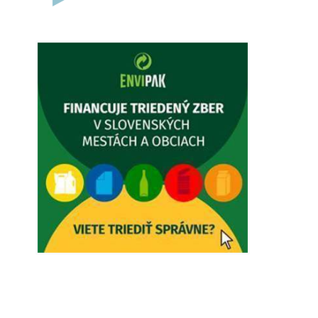
5. augusta 2026 12:38
Dovolenka - MUDr. Marián Sivoň
Ambulancia pre dospelých - MUDr.
Marián Sivoň Popudinské Močidľany
oznamuje, že od 19.8 - 28.8.2026
budeZATVORENÁ z dôvodu čerpania
dovolenky. Akútne prípady bude riešiť
MUDr.Fisch…
5. augusta 2026 12:35
Zajtrajší zvoz odpadu
Vážený občan, zajtra 5. 8. sa bude
zvážať komunálny odpad.
4. augusta 2026 15:30
Dnešný zvoz odpadu