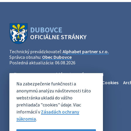
DUBOVCE
OFICIÁLNE STRÁNKY
Technický prevádzkovateľ:
Alphabet partner s.r.o.
Správca obsahu:
Obec Dubovce
Posledná aktualizácia:
06.08.2026
Odber RSS
Mapa
Vyhlásenie o prístupnosti
Zásady ochrany osobných údajov
Nastaviť Cookies
Arc
Na zabezpečenie funkčnosti a
anonymnú analýzu návštevnosti táto
webstránka ukladá do vášho
prehliadača "cookies" údaje. Viac
informácií v
Zásadách ochrany
súkromia
.