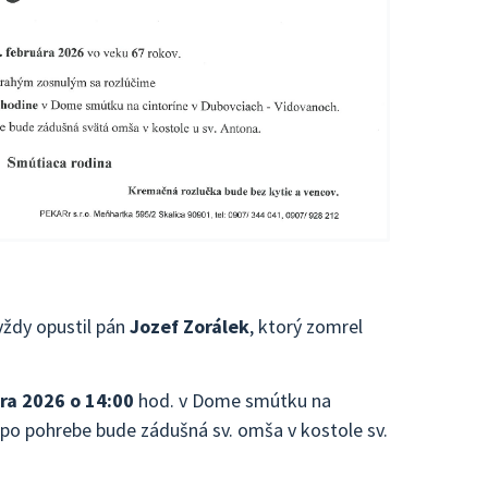
ždy opustil pán
Jozef Zorálek
, ktorý zomrel
ra 2026 o 14:00
hod. v Dome smútku na
 po pohrebe bude zádušná sv. omša v kostole sv.