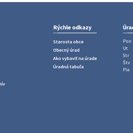
Rýchle odkazy
Úra
Pon
Starosta obce
Ut
Obecný úrad
Str
Ako vybaviť na úrade
Štv
Úradná tabuľa
Pia
hív