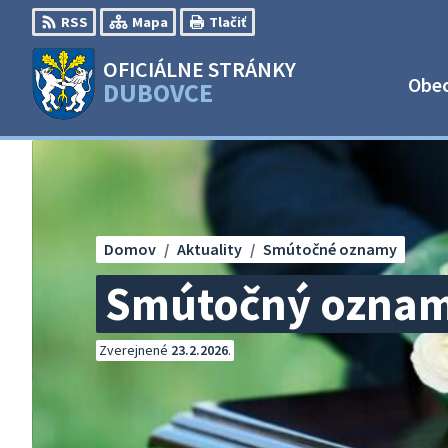
Preskočiť
RSS
Mapa
Tlačiť
na
obsah
OFICIÁLNE STRÁNKY
Obe
DUBOVCE
Domov
Aktuality
Smútočné oznamy
Smútočný oznam 
Zverejnené
23.2.2026
.