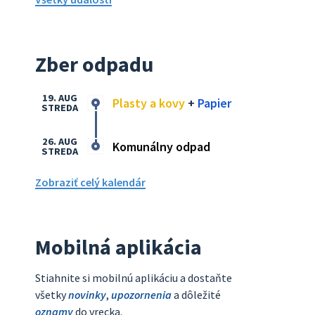
Zber odpadu
19. AUG
Plasty a kovy
+
Papier
STREDA
26. AUG
Komunálny odpad
STREDA
Zobraziť celý kalendár
Mobilná aplikácia
Stiahnite si mobilnú aplikáciu a dostaňte
všetky
novinky
,
upozornenia
a dôležité
oznamy
do vrecka.