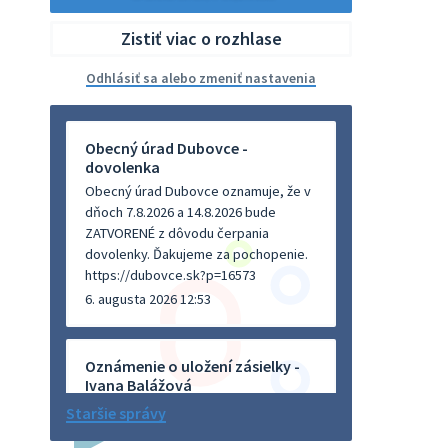
Zistiť viac o rozhlase
Odhlásiť sa alebo zmeniť nastavenia
Obecný úrad Dubovce -
dovolenka
Obecný úrad Dubovce oznamuje, že v
dňoch 7.8.2026 a 14.8.2026 bude
ZATVORENÉ z dôvodu čerpania
dovolenky. Ďakujeme za pochopenie.
https://dubovce.sk?p=16573
6. augusta 2026 12:53
Oznámenie o uložení zásielky -
Ivana Balážová
Na úradnej tabuli je nová výveska.
Staršie správy
https://dubovce.sk?p=16570