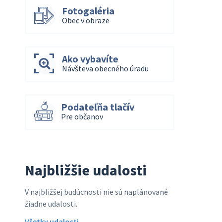
Fotogaléria
Obec v obraze
Ako vybavíte
Návšteva obecného úradu
Podateľňa tlačív
Pre občanov
Najbližšie udalosti
V najbližšej budúcnosti nie sú naplánované
žiadne udalosti.
Všetky udalosti