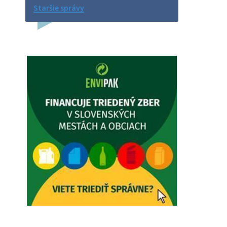
Na úradnej tabuli je nová výveska.
Staršie správy
https://dubovce.sk?p=16570
5. augusta 2026 12:38
Dovolenka - MUDr. Marián Sivoň
Ambulancia pre dospelých - MUDr.
Marián Sivoň Popudinské Močidľany
oznamuje, že od 19.8 - 28.8.2026
budeZATVORENÁ z dôvodu čerpania
dovolenky. Akútne prípady bude riešiť
MUDr.Fisch…
5. augusta 2026 12:35
Zajtrajší zvoz odpadu
Vážený občan, zajtra 5. 8. sa bude
zvážať komunálny odpad.
4. augusta 2026 15:30