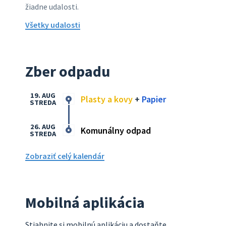
žiadne udalosti.
Všetky udalosti
Zber odpadu
19. AUG
Plasty a kovy
+
Papier
STREDA
26. AUG
Komunálny odpad
STREDA
Zobraziť celý kalendár
Mobilná aplikácia
Stiahnite si mobilnú aplikáciu a dostaňte