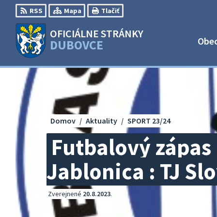
Preskočiť
RSS
Mapa
Tlačiť
na
obsah
OFICIÁLNE STRÁNKY
Obe
DUBOVCE
Domov
Aktuality
SPORT 23/24
Futbalový zápas 
Jablonica : TJ Sl
Zverejnené
20.8.2023
.