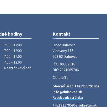
Dnešný zvoz odpadu
Vážený občan, dnes 5. 8. sa zváža
komunálny odpad.
5. augusta 2026 05:00
dné hodiny
Kontakt
Oznámenie o uložení zásielky -
Juraj Sloboda
7:00 - 12:00
Obec Dubovce

Na úradnej tabuli je nová výveska.
7:00 - 12:00
Vidovany 175

https://dubovce.sk?p=16556
7:00 - 17:00
908 62 Dubovce
28. júla 2026 10:49
7:00 - 12:00
IČO: 00309516
Nestránkový deň
DIČ: 2021065706
ZBER ŽELEZA
Číslo účtu:
Obecný úrad oznamuje občanom, že v
obecný úrad +421911795967
stredu 29. júla 2026 sa v našej obci
info@dubovce.sk
uskutoční zber železa. Pracovníci
Facebook stránka
Obecného úradu budú od 8.00 hod.
prechádzať obcou a zbierať železný
+421911795967 sekretariat
