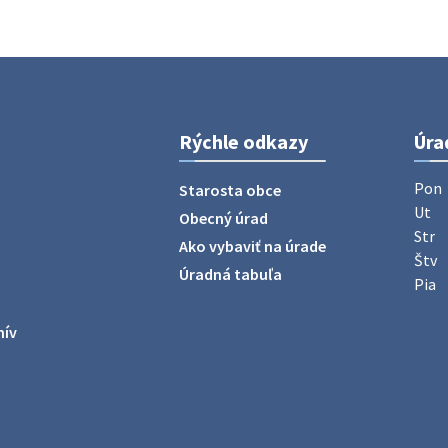
Rýchle odkazy
Úra
Pon
Starosta obce
Ut
Obecný úrad
Str
Ako vybaviť na úrade
Štv
Úradná tabuľa
Pia
hív