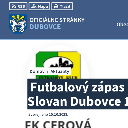
Preskočiť
RSS
Mapa
Tlačiť
na
obsah
OFICIÁLNE STRÁNKY
Obe
DUBOVCE
Domov
Aktuality
Futbalový zápas 
Slovan Dubovce 1
Zverejnené
15.10.2023
.