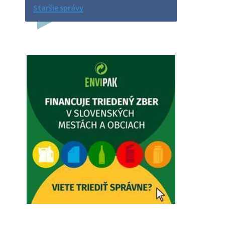
Na úradnej tabuli je nová výveska.
Staršie správy
https://dubovce.sk?p=16570
5. augusta 2026 12:38
Dovolenka - MUDr. Marián Sivoň
Ambulancia pre dospelých - MUDr.
Marián Sivoň Popudinské Močidľany
oznamuje, že od 19.8 - 28.8.2026
budeZATVORENÁ z dôvodu čerpania
dovolenky. Akútne prípady bude riešiť
MUDr.Fisch…
5. augusta 2026 12:35
Zajtrajší zvoz odpadu
Vážený občan, zajtra 5. 8. sa bude
zvážať komunálny odpad.
4. augusta 2026 15:30