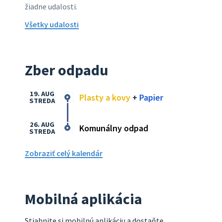
žiadne udalosti.
Všetky udalosti
Zber odpadu
19. AUG
Plasty a kovy
+
Papier
STREDA
26. AUG
Komunálny odpad
STREDA
Zobraziť celý kalendár
Mobilná aplikácia
Stiahnite si mobilnú aplikáciu a dostaňte