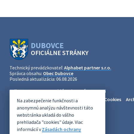
DUBOVCE
OFICIÁLNE STRÁNKY
Technický prevádzkovateľ:
Alphabet partner s.r.o.
Správca obsahu:
Obec Dubovce
Posledná aktualizácia:
06.08.2026
Odber RSS
Mapa
Vyhlásenie o prístupnosti
Zásady ochrany osobných údajov
Nastaviť Cookies
Arc
Na zabezpečenie funkčnosti a
anonymnú analýzu návštevnosti táto
webstránka ukladá do vášho
prehliadača "cookies" údaje. Viac
informácií v
Zásadách ochrany