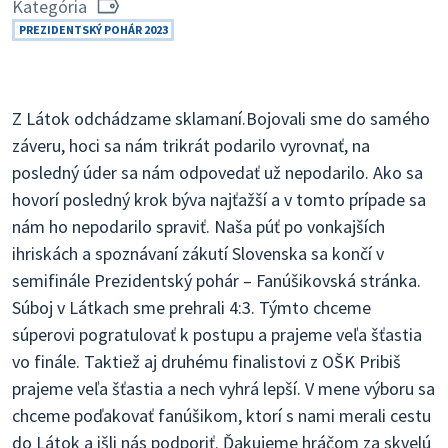
Kategória
PREZIDENTSKÝ POHÁR 2023
Z Látok odchádzame sklamaní.Bojovali sme do samého
záveru, hoci sa nám trikrát podarilo vyrovnať, na
posledný úder sa nám odpovedať už nepodarilo. Ako sa
hovorí posledný krok býva najťažší a v tomto prípade sa
nám ho nepodarilo spraviť. Naša púť po vonkajších
ihriskách a spoznávaní zákutí Slovenska sa končí v
semifinále Prezidentský pohár – Fanúšikovská stránka.
Súboj v Látkach sme prehrali 4:3. Týmto chceme
súperovi pogratulovať k postupu a prajeme veľa šťastia
vo finále. Taktiež aj druhému finalistovi z OŠK Pribiš
prajeme veľa šťastia a nech vyhrá lepší. V mene výboru sa
chceme poďakovať fanúšikom, ktorí s nami merali cestu
do Látok a išli nás podporiť. Ďakujeme hráčom za skvelú