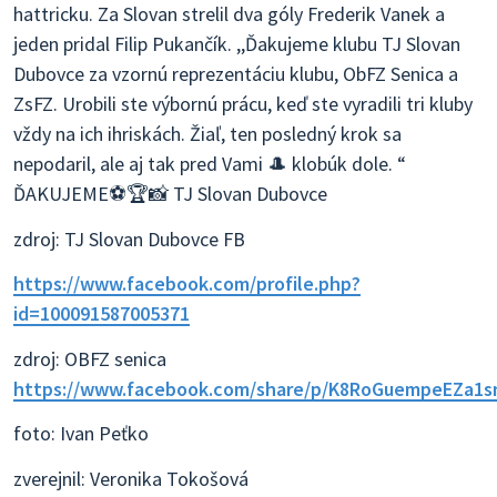
hattricku. Za Slovan strelil dva góly Frederik Vanek a
jeden pridal Filip Pukančík. ,,Ďakujeme klubu TJ Slovan
Dubovce za vzornú reprezentáciu klubu, ObFZ Senica a
ZsFZ. Urobili ste výbornú prácu, keď ste vyradili tri kluby
vždy na ich ihriskách. Žiaľ, ten posledný krok sa
nepodaril, ale aj tak pred Vami 🎩 klobúk dole. “
ĎAKUJEME⚽️🏆📸 TJ Slovan Dubovce
zdroj: TJ Slovan Dubovce FB
https://www.facebook.com/profile.php?
id=100091587005371
zdroj: OBFZ senica
https://www.facebook.com/share/p/K8RoGuempeEZa1s
foto: Ivan Peťko
zverejnil: Veronika Tokošová