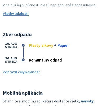
V najbližšej budúcnosti nie sú naplánované žiadne udalosti.
Všetky udalosti
Zber odpadu
19. AUG
Plasty a kovy
+
Papier
STREDA
26. AUG
Komunálny odpad
STREDA
Zobraziť celý kalendár
Mobilná aplikácia
Stiahnite si mobilnú aplikáciu a dostaňte všetky
novinky
,