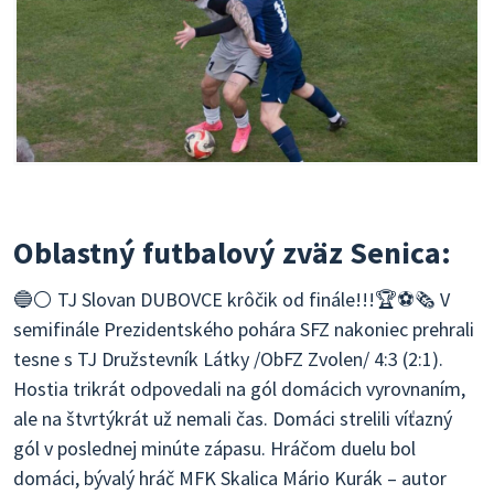
Oblastný futbalový zväz Senica:
🔵⚪️ TJ Slovan DUBOVCE krôčik od finále!!!🏆⚽️🗞 V
semifinále Prezidentského pohára SFZ nakoniec prehrali
tesne s TJ Družstevník Látky /ObFZ Zvolen/ 4:3 (2:1).
Hostia trikrát odpovedali na gól domácich vyrovnaním,
ale na štvrtýkrát už nemali čas. Domáci strelili víťazný
gól v poslednej minúte zápasu. Hráčom duelu bol
domáci, bývalý hráč MFK Skalica Mário Kurák – autor