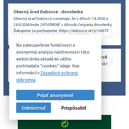
Obecný úrad Dubovce - dovolenka
Obecný úrad Dubovce oznamuje, že v dňoch 7.8.2026 a
14.8.2026 bude ZATVORENÉ z dôvodu čerpania dovolenky.
Ďakujeme za pochopenie. https://dubovce.sk?p=16573
6. augusta 2026 12:53
Na zabezpečenie funkčnosti a
anonymnú analýzu návštevnosti táto
Oznámenie o uložení zásielky - Ivana Balážová
webstránka ukladá do vášho
Na úradnej tabuli je nová výveska. https://dubovce.sk?
prehliadača "cookies" údaje. Viac
p=16570
informácií v
Zásadách ochrany
5. augusta 2026 12:38
súkromia
.
Staršie správy
Prijať anonymné
Dovolenka - MUDr. Marián Sivoň
Ambulancia pre dospelých - MUDr. Marián Sivoň
Odmietnuť
Prispôsobiť
Popudinské Močidľany oznamuje, že od 19.8 - 28.8.2026
budeZATVORENÁ z dôvodu čerpania dovolenky. Akútne
prípady bude riešiť MUDr.Fisch…
5. augusta 2026 12:35