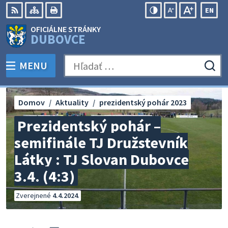
Preskočiť
EN
na
Swit
RSS
Mapa
Tlačiť
Zvýšiť
Zmenšiť
Zväčšiť
OFICIÁLNE STRÁNKY
obsah
lang
kontrast
veľkosť
veľkosť
DUBOVCE
to
písma
písma
Engli
MENU
PREPNÚŤ
Hľadať:
Odo
vyh
for
Domov
Aktuality
prezidentský pohár 2023
Prezidentský pohár –
semifinále TJ Družstevník
Látky : TJ Slovan Dubovce
3.4. (4:3)
Zverejnené
4.4.2024
.