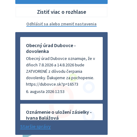
Zistiť viac o rozhlase
Odhlásiť sa alebo zmeniť nastavenia
Obecný úrad Dubovce -
dovolenka
Obecný úrad Dubovce oznamuje, že v
dňoch 7.8.2026 a 14.8.2026 bude
ZATVORENÉ z dôvodu čerpania
dovolenky. Ďakujeme za pochopenie.
https://dubovce.sk?p=16573
6. augusta 2026 12:53
Oznámenie o uložení zásielky -
Ivana Balážová
Na úradnej tabuli je nová výveska.
Staršie správy
https://dubovce.sk?p=16570