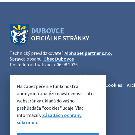
DUBOVCE
OFICIÁLNE STRÁNKY
Technický prevádzkovateľ:
Alphabet partner s.r.o.
Správca obsahu:
Obec Dubovce
Posledná aktualizácia:
06.08.2026
Odber RSS
Mapa
Vyhlásenie o prístupnosti
Zásady ochrany osobných údajov
Nastaviť Cookies
Arc
Na zabezpečenie funkčnosti a
anonymnú analýzu návštevnosti táto
webstránka ukladá do vášho
prehliadača "cookies" údaje. Viac
informácií v
Zásadách ochrany
súkromia
.