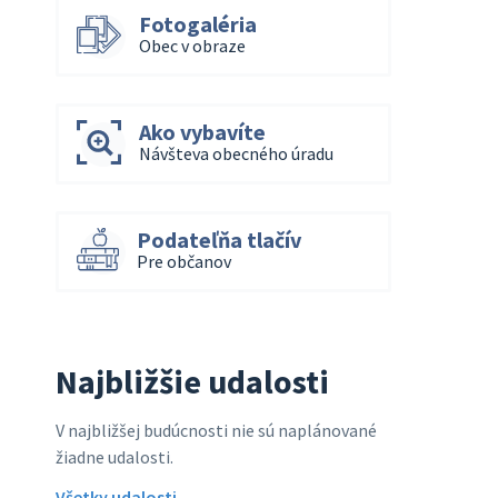
Fotogaléria
Obec v obraze
Ako vybavíte
Návšteva obecného úradu
Podateľňa tlačív
Pre občanov
Najbližšie udalosti
V najbližšej budúcnosti nie sú naplánované
žiadne udalosti.
Všetky udalosti