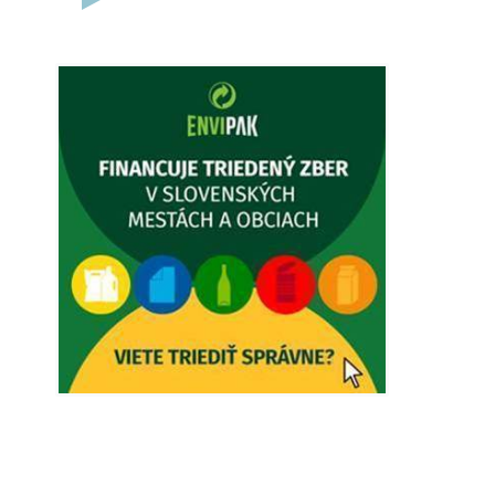
5. augusta 2026 12:38
Dovolenka - MUDr. Marián Sivoň
Ambulancia pre dospelých - MUDr.
Marián Sivoň Popudinské Močidľany
oznamuje, že od 19.8 - 28.8.2026
budeZATVORENÁ z dôvodu čerpania
dovolenky. Akútne prípady bude riešiť
MUDr.Fisch…
5. augusta 2026 12:35
Zajtrajší zvoz odpadu
Vážený občan, zajtra 5. 8. sa bude
zvážať komunálny odpad.
4. augusta 2026 15:30
Dnešný zvoz odpadu