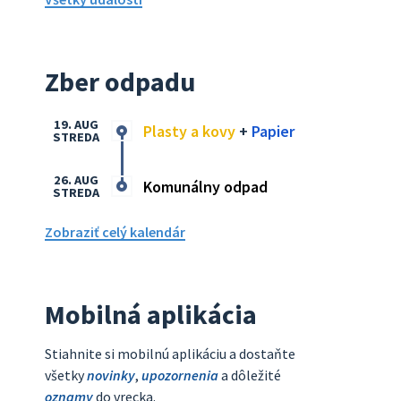
Zber odpadu
19. AUG
Plasty a kovy
+
Papier
STREDA
26. AUG
Komunálny odpad
STREDA
Zobraziť celý kalendár
Mobilná aplikácia
Stiahnite si mobilnú aplikáciu a dostaňte
všetky
novinky
,
upozornenia
a dôležité
oznamy
do vrecka.