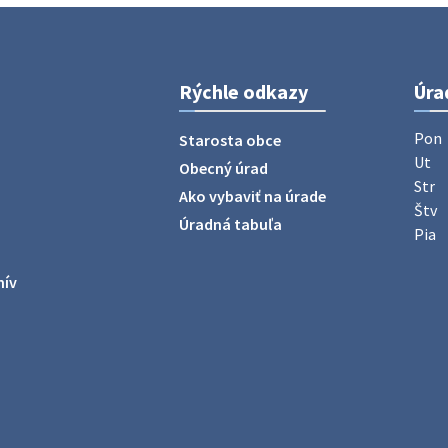
Rýchle odkazy
Úra
Pon
Starosta obce
Ut
Obecný úrad
Str
Ako vybaviť na úrade
Štv
Úradná tabuľa
Pia
hív