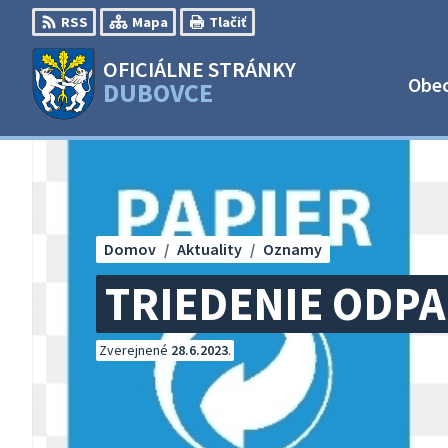
Preskočiť
RSS
Mapa
Tlačiť
na
obsah
OFICIÁLNE STRÁNKY
Obe
DUBOVCE
Domov
Aktuality
Oznamy
TRIEDENIE ODP
Zverejnené
28.6.2023
.