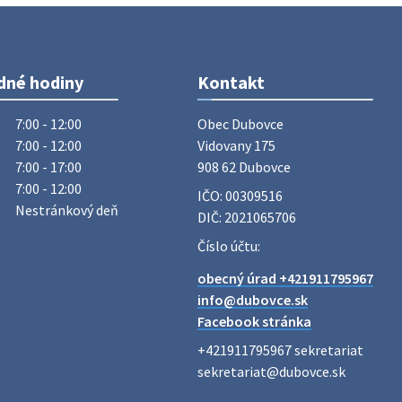
Vážený občan, dnes 5. 8. sa zváža
komunálny odpad.
5. augusta 2026 05:00
dné hodiny
Kontakt
Oznámenie o uložení zásielky -
Juraj Sloboda
7:00 - 12:00
Obec Dubovce

Na úradnej tabuli je nová výveska.
7:00 - 12:00
Vidovany 175

https://dubovce.sk?p=16556
7:00 - 17:00
908 62 Dubovce
28. júla 2026 10:49
7:00 - 12:00
IČO: 00309516
Nestránkový deň
DIČ: 2021065706
ZBER ŽELEZA
Číslo účtu:
Obecný úrad oznamuje občanom, že v
obecný úrad +421911795967
stredu 29. júla 2026 sa v našej obci
info@dubovce.sk
uskutoční zber železa. Pracovníci
Facebook stránka
Obecného úradu budú od 8.00 hod.
prechádzať obcou a zbierať železný
+421911795967 sekretariat

odpad …
sekretariat@dubovce.sk

27. júla 2026 06:31