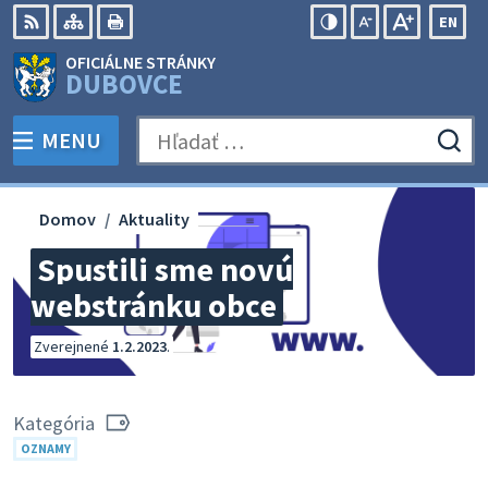
Preskočiť
EN
na
Swit
RSS
Mapa
Tlačiť
Zvýšiť
Zmenšiť
Zväčšiť
OFICIÁLNE STRÁNKY
obsah
lang
kontrast
veľkosť
veľkosť
DUBOVCE
to
písma
písma
Engli
MENU
PREPNÚŤ
Hľadať:
Odo
vyh
for
Domov
Aktuality
Spustili sme novú
webstránku obce
Zverejnené
1.2.2023
.
Kategória
OZNAMY