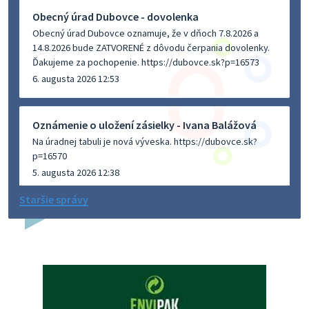
Obecný úrad Dubovce - dovolenka
Obecný úrad Dubovce oznamuje, že v dňoch 7.8.2026 a
14.8.2026 bude ZATVORENÉ z dôvodu čerpania dovolenky.
Ďakujeme za pochopenie. https://dubovce.sk?p=16573
6. augusta 2026 12:53
Oznámenie o uložení zásielky - Ivana Balážová
Na úradnej tabuli je nová výveska. https://dubovce.sk?
p=16570
5. augusta 2026 12:38
Staršie správy
Dovolenka - MUDr. Marián Sivoň
Ambulancia pre dospelých - MUDr. Marián Sivoň
Popudinské Močidľany oznamuje, že od 19.8 - 28.8.2026
budeZATVORENÁ z dôvodu čerpania dovolenky. Akútne
prípady bude riešiť MUDr.Fisch…
5. augusta 2026 12:35