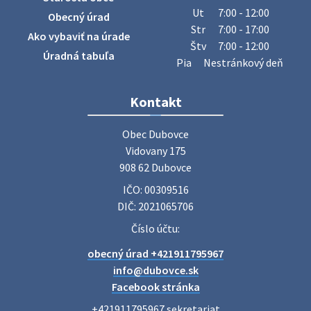
sa v našej obci uskutoční zber železa. Pracovníci Obecného
Ut
7:00 - 12:00
Obecný úrad
úradu budú od 8.00 hod. prechádzať obcou a zbierať
Str
7:00 - 17:00
Ako vybaviť na úrade
železný odpad …
Štv
7:00 - 12:00
27. júla 2026 06:31
Úradná tabuľa
Pia
Nestránkový deň
Zájazd do Veľkého Medera
Kontakt
Základná organizácia Únie žien Slovenska Dubovce
srdečne pozýva svoje členky, ich rodinných príslušníkov aj
Obec Dubovce

priateľov na jednodňový zájazd na termálne kúpalisko
Vidovany 175

Veľký Meder, ktorý …
908 62 Dubovce
22. júla 2026 09:57
IČO: 00309516
DIČ: 2021065706
Poradne komplexnej pomoci
Číslo účtu:
Poradne komplexnej pomoci ponúkajú bezplatné a
obecný úrad +421911795967
diskrétne komplexné odborné poradenstvo. Tím
odborníkov Vám pomôžte nájsť riešenie v piatich kľúčových
info@dubovce.sk
oblastiach: právo rodina a v…
Facebook stránka
22. júla 2026 07:34
+421911795967 sekretariat
