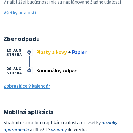
V najbližšej budúcnosti nie sú naplánované žiadne udalosti.
Všetky udalosti
Zber odpadu
19. AUG
Plasty a kovy
+
Papier
STREDA
26. AUG
Komunálny odpad
STREDA
Zobraziť celý kalendár
Mobilná aplikácia
Stiahnite si mobilnú aplikáciu a dostaňte všetky
novinky
,
upozornenia
a dôležité
oznamy
do vrecka.