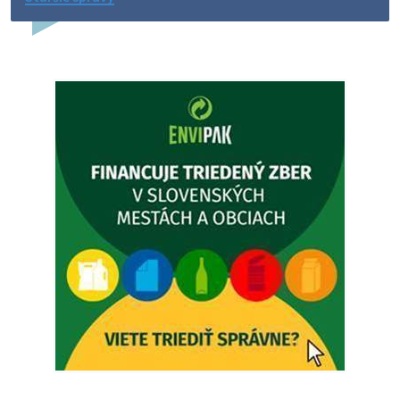
Dovolenka - MUDr. Marián Sivoň
Ambulancia pre dospelých - MUDr. Marián Sivoň
Popudinské Močidľany oznamuje, že od 19.8 - 28.8.2026
budeZATVORENÁ z dôvodu čerpania dovolenky. Akútne
prípady bude riešiť MUDr.Fisch…
5. augusta 2026 12:35
Zajtrajší zvoz odpadu
Vážený občan, zajtra 5. 8. sa bude zvážať komunálny odpad.
4. augusta 2026 15:30
Dnešný zvoz odpadu
Vážený občan, dnes 5. 8. sa zváža komunálny odpad.
5. augusta 2026 05:00
Oznámenie o uložení zásielky - Juraj Sloboda