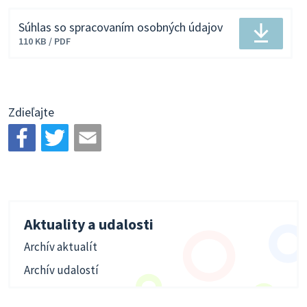
Súhlas so spracovaním osobných údajov
Veľkosť
Stiahnu
110 KB / PDF
a
typ
súboru
Zdieľajte
Aktuality a udalosti
Archív aktualít
Archív udalostí