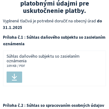
platobnými údajmi pre
uskutočnenie platby.
Vyplnené tlačivá je potrebné doručiť na obecný úrad
do
31.1.2025
Príloha č.1 : Súhlas daňového subjektu so zasielaním
oznámenia
Súhlas daňového subjektu so zasielaním
oznámenia
Veľkosť
109 KB / PDF
a
typ
súboru
Stiahnuť
Príloha č.2 : Súhlas so spracovaním osobných údajov