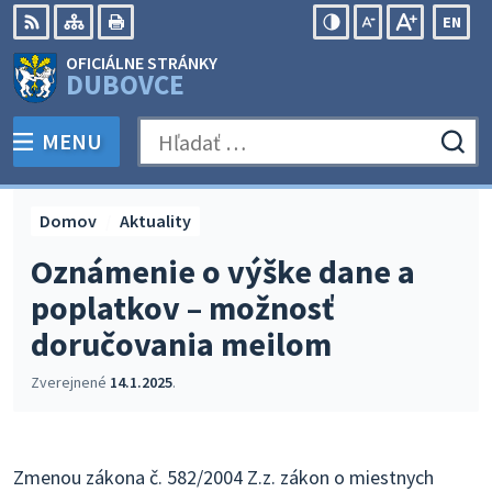
Preskočiť
EN
na
Swit
RSS
Mapa
Tlačiť
Zvýšiť
Zmenšiť
Zväčšiť
OFICIÁLNE STRÁNKY
obsah
lang
kontrast
veľkosť
veľkosť
DUBOVCE
to
písma
písma
Engli
MENU
PREPNÚŤ
Hľadať:
Odo
vyh
for
Domov
Aktuality
Oznámenie o výške dane a
poplatkov – možnosť
doručovania meilom
Zverejnené
14.1.2025
.
Zmenou zákona č. 582/2004 Z.z. zákon o miestnych