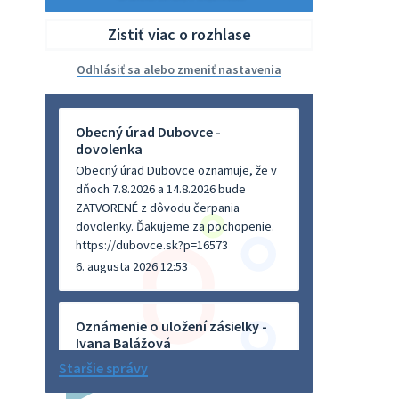
Zistiť viac o rozhlase
Odhlásiť sa alebo zmeniť nastavenia
Obecný úrad Dubovce -
dovolenka
Obecný úrad Dubovce oznamuje, že v
dňoch 7.8.2026 a 14.8.2026 bude
ZATVORENÉ z dôvodu čerpania
dovolenky. Ďakujeme za pochopenie.
https://dubovce.sk?p=16573
6. augusta 2026 12:53
Oznámenie o uložení zásielky -
Ivana Balážová
Na úradnej tabuli je nová výveska.
Staršie správy
https://dubovce.sk?p=16570