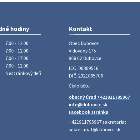
Vážený občan, dnes 5. 8. sa zváža
komunálny odpad.
5. augusta 2026 05:00
dné hodiny
Kontakt
Oznámenie o uložení zásielky -
Juraj Sloboda
7:00 - 12:00
Obec Dubovce

Na úradnej tabuli je nová výveska.
7:00 - 12:00
Vidovany 175

https://dubovce.sk?p=16556
7:00 - 17:00
908 62 Dubovce
28. júla 2026 10:49
7:00 - 12:00
IČO: 00309516
Nestránkový deň
DIČ: 2021065706
ZBER ŽELEZA
Číslo účtu:
Obecný úrad oznamuje občanom, že v
obecný úrad +421911795967
stredu 29. júla 2026 sa v našej obci
info@dubovce.sk
uskutoční zber železa. Pracovníci
Facebook stránka
Obecného úradu budú od 8.00 hod.
prechádzať obcou a zbierať železný
+421911795967 sekretariat

odpad …
sekretariat@dubovce.sk

27. júla 2026 06:31