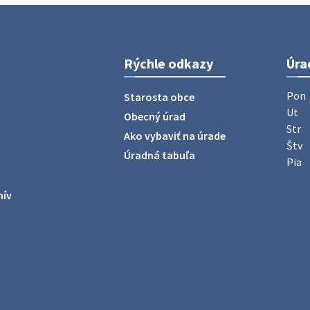
Rýchle odkazy
Úra
Pon
Starosta obce
Ut
Obecný úrad
Str
Ako vybaviť na úrade
Štv
Úradná tabuľa
Pia
hív