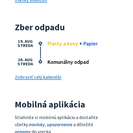
Zber odpadu
19. AUG
Plasty a kovy
+
Papier
STREDA
26. AUG
Komunálny odpad
STREDA
Zobraziť celý kalendár
Mobilná aplikácia
Stiahnite si mobilnú aplikáciu a dostaňte
všetky
novinky
,
upozornenia
a dôležité
oznamy
do vrecka.