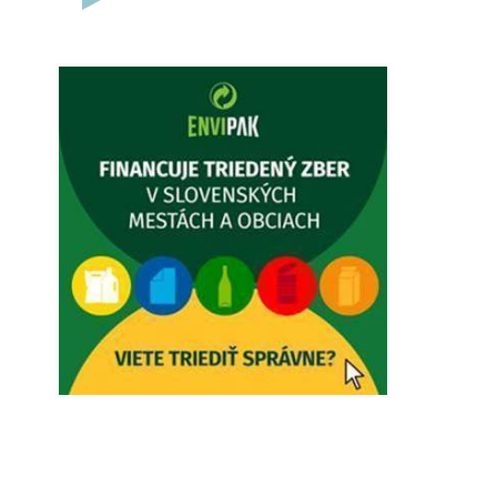
5. augusta 2026 12:38
Dovolenka - MUDr. Marián Sivoň
Ambulancia pre dospelých - MUDr.
Marián Sivoň Popudinské Močidľany
oznamuje, že od 19.8 - 28.8.2026
budeZATVORENÁ z dôvodu čerpania
dovolenky. Akútne prípady bude riešiť
MUDr.Fisch…
5. augusta 2026 12:35
Zajtrajší zvoz odpadu
Vážený občan, zajtra 5. 8. sa bude
zvážať komunálny odpad.
4. augusta 2026 15:30
Dnešný zvoz odpadu