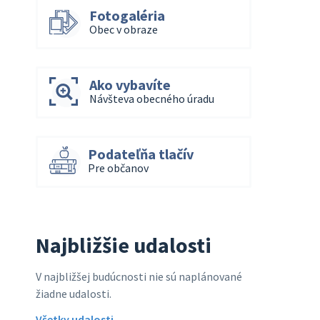
Fotogaléria
Obec v obraze
Ako vybavíte
Návšteva obecného úradu
Podateľňa tlačív
Pre občanov
Najbližšie udalosti
V najbližšej budúcnosti nie sú naplánované
žiadne udalosti.
Všetky udalosti