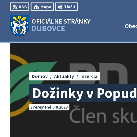
Preskočiť
RSS
Mapa
Tlačiť
na
obsah
OFICIÁLNE STRÁNKY
Obe
DUBOVCE
Domov
Aktuality
Inzercia
Dožinky v Popu
Zverejnené
8.8.2023
.