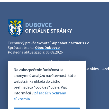
DUBOVCE
OFICIÁLNE STRÁNKY
Technický prevádzkovateľ:
Alphabet partner s.r.o.
Správca obsahu:
Obec Dubovce
Posledná aktualizácia:
06.08.2026
Odber RSS
Mapa
Vyhlásenie o prístupnosti
Zásady ochrany osobných údajov
Nastaviť Cookies
Arc
Na zabezpečenie funkčnosti a
anonymnú analýzu návštevnosti táto
webstránka ukladá do vášho
prehliadača "cookies" údaje. Viac
informácií v
Zásadách ochrany
súkromia
.