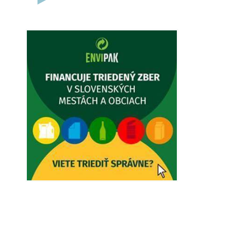
5. augusta 2026 12:38
Dovolenka - MUDr. Marián Sivoň
Ambulancia pre dospelých - MUDr.
Marián Sivoň Popudinské Močidľany
oznamuje, že od 19.8 - 28.8.2026
budeZATVORENÁ z dôvodu čerpania
dovolenky. Akútne prípady bude riešiť
MUDr.Fisch…
5. augusta 2026 12:35
Zajtrajší zvoz odpadu
Vážený občan, zajtra 5. 8. sa bude
zvážať komunálny odpad.
4. augusta 2026 15:30
Dnešný zvoz odpadu