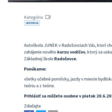
Kategória
INZERCIA
Autoškola JUNEK v Radošovciach Vás, ktorí chc
zahájenie nového
kurzu vodičov
, ktorý sa usk
Základnej škole
Radošovce.
Ponúkame:
všetky učebné pomôcky, jazdy v mieste bydlisk
teóriu a z teórie.
Prihlásiť sa môžete osobne v piatok 20.6.20
Zdieľajte