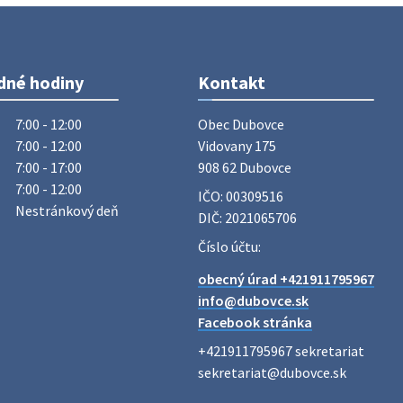
Vážený občan, dnes 5. 8. sa zváža
komunálny odpad.
5. augusta 2026 05:00
dné hodiny
Kontakt
Oznámenie o uložení zásielky -
Juraj Sloboda
7:00 - 12:00
Obec Dubovce

Na úradnej tabuli je nová výveska.
7:00 - 12:00
Vidovany 175

https://dubovce.sk?p=16556
7:00 - 17:00
908 62 Dubovce
28. júla 2026 10:49
7:00 - 12:00
IČO: 00309516
Nestránkový deň
DIČ: 2021065706
ZBER ŽELEZA
Číslo účtu:
Obecný úrad oznamuje občanom, že v
obecný úrad +421911795967
stredu 29. júla 2026 sa v našej obci
info@dubovce.sk
uskutoční zber železa. Pracovníci
Facebook stránka
Obecného úradu budú od 8.00 hod.
prechádzať obcou a zbierať železný
+421911795967 sekretariat

odpad …
sekretariat@dubovce.sk

27. júla 2026 06:31