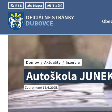
Preskočiť
RSS
Mapa
Tlačiť
na
obsah
OFICIÁLNE STRÁNKY
Obe
DUBOVCE
Domov
Aktuality
Inzercia
Autoškola JUNE
Zverejnené
16.6.2025
.