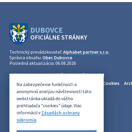
DUBOVCE
OFICIÁLNE STRÁNKY
Technický prevádzkovateľ:
Alphabet partner s.r.o.
Správca obsahu:
Obec Dubovce
Posledná aktualizácia:
06.08.2026
Odber RSS
Mapa
Vyhlásenie o prístupnosti
Zásady ochrany osobných údajov
Nastaviť Cookies
Arc
Na zabezpečenie funkčnosti a
anonymnú analýzu návštevnosti táto
webstránka ukladá do vášho
prehliadača "cookies" údaje. Viac
informácií v
Zásadách ochrany
súkromia
.