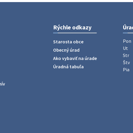
Rýchle odkazy
Úra
Pon
Starosta obce
Ut
Obecný úrad
Str
Ako vybaviť na úrade
Štv
Úradná tabuľa
Pia
hív