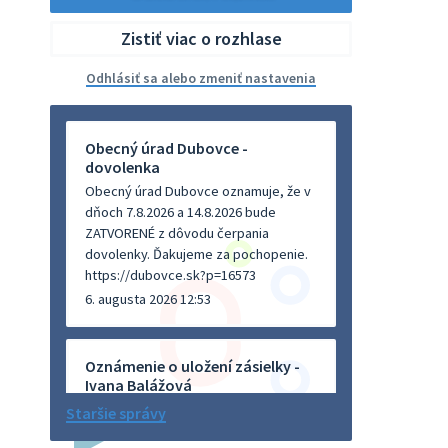
Zistiť viac o rozhlase
Odhlásiť sa alebo zmeniť nastavenia
Obecný úrad Dubovce -
dovolenka
Obecný úrad Dubovce oznamuje, že v
dňoch 7.8.2026 a 14.8.2026 bude
ZATVORENÉ z dôvodu čerpania
dovolenky. Ďakujeme za pochopenie.
https://dubovce.sk?p=16573
6. augusta 2026 12:53
Oznámenie o uložení zásielky -
Ivana Balážová
Na úradnej tabuli je nová výveska.
Staršie správy
https://dubovce.sk?p=16570