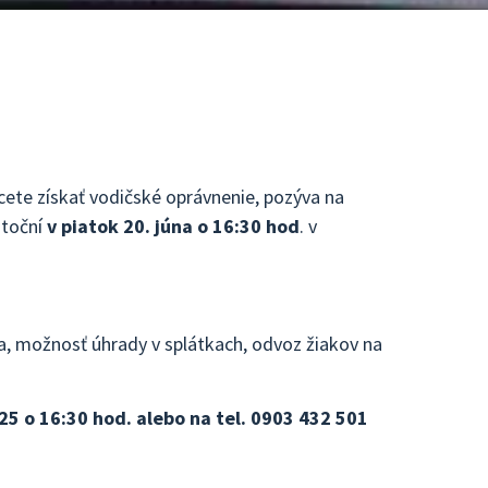
ete získať vodičské oprávnenie, pozýva na
utoční
v piatok 20. júna o 16:30 hod
. v
a, možnosť úhrady v splátkach, odvoz žiakov na
25 o 16:30 hod. alebo na tel. 0903 432 501