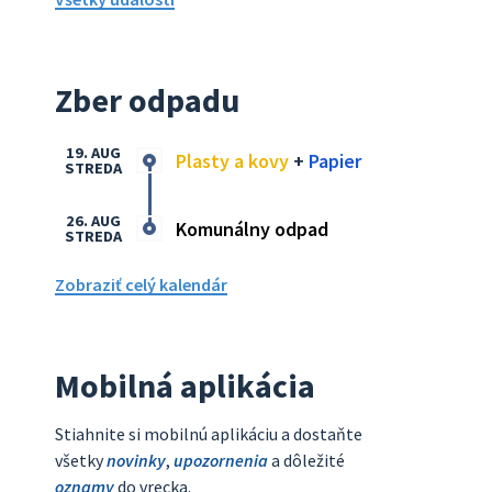
Zber odpadu
19. AUG
Plasty a kovy
+
Papier
STREDA
26. AUG
Komunálny odpad
STREDA
Zobraziť celý kalendár
Mobilná aplikácia
Stiahnite si mobilnú aplikáciu a dostaňte
všetky
novinky
,
upozornenia
a dôležité
oznamy
do vrecka.