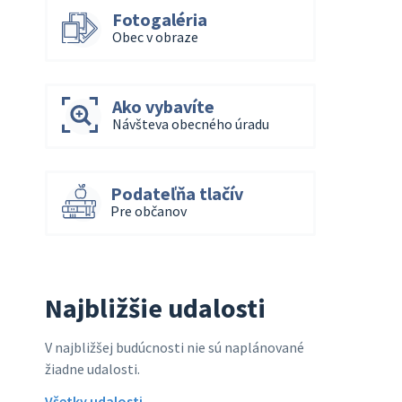
Fotogaléria
Obec v obraze
Ako vybavíte
Návšteva obecného úradu
Podateľňa tlačív
Pre občanov
Najbližšie udalosti
V najbližšej budúcnosti nie sú naplánované
žiadne udalosti.
Všetky udalosti